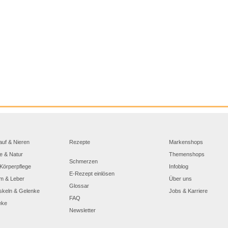
auf & Nieren
Rezepte
Markenshops
e & Natur
Themenshops
Schmerzen
Körperpflege
Infoblog
E-Rezept einlösen
m & Leber
Über uns
Glossar
skeln & Gelenke
Jobs & Karriere
FAQ
eke
Newsletter