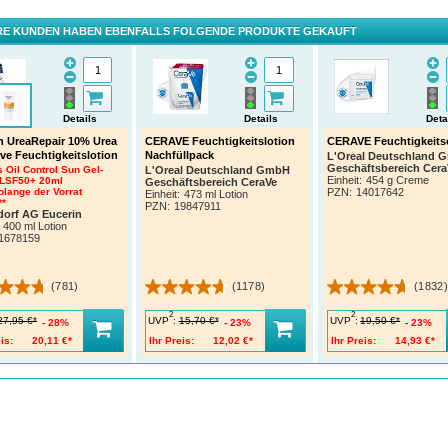
E KUNDEN HABEN EBENFALLS FOLGENDE PRODUKTE GEKAUFT
Details
Details
Deta
n UreaRepair 10% Urea
CERAVE Feuchtigkeitslotion
CERAVE Feuchtigkeits
raVe Feuchtigkeitslotion versorgt das Gesicht und den Körper mit bis zu 24 Stunden intensiv
ive Feuchtigkeitslotion
Nachfüllpack
L'Oreal Deutschland 
igkeit. Zudem stärkt und schützt sie die natürliche Hautschutzbarriere und enthält keine
Geschäftsbereich Cera
s Oil Control Sun Gel-
L'Oreal Deutschland GmbH
soffe. Die Hautpflege mit Hyaluron und den essenziellen Ceramiden 1, 3 und 6-II durchfeucht
Einheit:
454 g Creme
LSF50+ 20ml
Geschäftsbereich CeraVe
riert die Haut.
olange der Vorrat
PZN
:
14017642
Einheit:
473 ml Lotion
**
PZN
:
19847911
er innovativen MVE-Technologie, werden die enthaltenen aktiven Wirkstoffe kontinuierlich
dorf AG Eucerin
setzt – für eine langanhaltende Wirkung und ein angenehmes Hautgefühl. Durch die milde
400 ml Lotion
ierung eignet sich die Körperlotion von CeraVe auch für zu Neurodermitis und Allergien neig
1678159
(781)
(1178)
(1832)
2
2
UVP
:
UVP
:
27,95 €*
15,70 €*
19,50 €*
28%
23%
23%
is:
20,11 €*
Ihr Preis:
12,02 €*
Ihr Preis:
14,93 €*