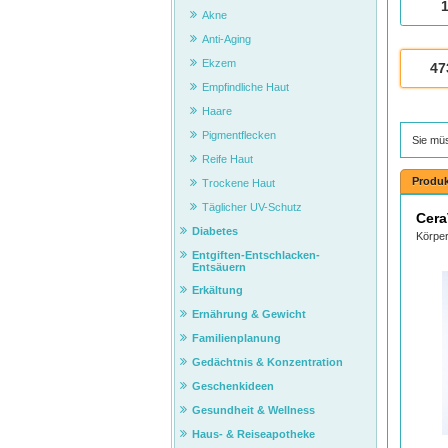
Akne
Anti-Aging
Ekzem
47
Empfindliche Haut
Haare
Pigmentflecken
Sie mü
Reife Haut
Produk
Trockene Haut
Täglicher UV-Schutz
Cera
Diabetes
Körper
Entgiften-Entschlacken-
Entsäuern
Erkältung
Ernährung & Gewicht
Familienplanung
Gedächtnis & Konzentration
Geschenkideen
Gesundheit & Wellness
Haus- & Reiseapotheke