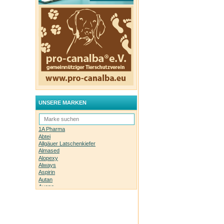
UNSERE MARKEN
1A Pharma
Abtei
Allgäuer Latschenkiefer
Almased
Alopexy
Always
Aspirin
Autan
Avene
Bachblüten-Orginal
Bepanthen
Basica
Biolectra
Bombastus