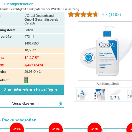
Feuchtigkeitslotion
ende Feuchtigkeit dank patentierter Wirkstoff-Freisetzung
4.7
(1192)
:
L'Oreal Deutschland
GmbH Geschäftsbereich
CeraVe
hungsform:
Lotion
sgröße:
473
ml
14017553
18,50 €*
is:
14,17 €*
en:
4,33 €
(
23%
)
eis:
29,96 €* / 1 l
rkeit:
Abbildung ähnlich
Zum Warenkorb hinzufügen
Versandkosten
e Packungsgrößen
23%
23%
23%