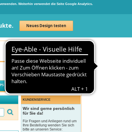
 verwenden. Weiterhin verwendet die Seite Google Analytics.
ukte.
Neues Design testen
Neuanmeldung
Anmelden
0
Artikel
0,00 €
PS
WECHSELWIRKUNGSCHECK
KUNDENSERVICE
Wir sind gerne persönlich
für Sie da!
Für Fragen und Anliegen rund um
Ihre Bestellung wenden Sie sich
bitte an unseren Service: