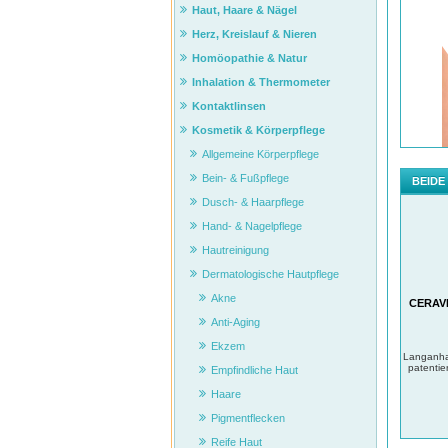
Haut, Haare & Nägel
Herz, Kreislauf & Nieren
Homöopathie & Natur
Inhalation & Thermometer
Kontaktlinsen
Kosmetik & Körperpflege
Allgemeine Körperpflege
Bein- & Fußpflege
BEIDE
Dusch- & Haarpflege
Hand- & Nagelpflege
Hautreinigung
Dermatologische Hautpflege
Akne
CERAVE
Anti-Aging
Ekzem
Langanha
patentie
Empfindliche Haut
Haare
Pigmentflecken
Reife Haut