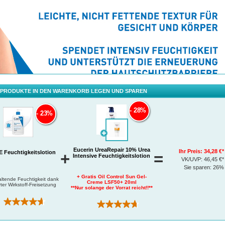
 PRODUKTE IN DEN WARENKORB LEGEN UND SPAREN
28%
23%
Eucerin UreaRepair 10% Urea
Ihr Preis:
34,28 €*
 Feuchtigkeitslotion
+
=
Intensive Feuchtigkeitslotion
VK/UVP:
46,45 €*
Sie sparen:
26%
+ Gratis Oil Control Sun Gel-
ltende Feuchtigkeit dank
Creme LSF50+ 20ml
rter Wirkstoff-Freisetzung
**Nur solange der Vorrat reicht!!**
(1192)
(781)