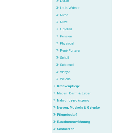
Lierac
Louis Widmer
Nivea
Nuxe
Optolind
Penaten
Physiogel
René Furterer
Scholl
Sebamed
Vichy®
Weleda
Krankenpflege
Magen, Darm & Leber
Nahrungsergänzung
Nerven, Muskeln & Gelenke
Pflegebedarf
Raucherentwöhnung
Schmerzen