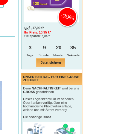
-39%
1
17,99 €*
VK
:
Ihr Preis:
10,95 €*
Sie sparen:
7,04 €
3
9
20
34
Tage
Jetzt sichern
UNSER BEITRAG FÜR EINE GRÜNE
ZUKUNFT
Denn
NACHHALTIGKEIT
wird bei uns
GROSS
geschrieben.
Unser Logistikzentrum im schönen
Oberfranken verfügt über eine
hochmoderne Photovoltaikanlage,
welche uns mit Strom versorgt.
Die bisherige Bilanz: