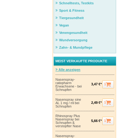
Schnelltests, Testkits
Sport & Fitness
Tiergesundheit
Vegan
Venengesundheit
Wundversorgung
Zahn- & Mundpflege
MEIST VERKAUFTE PRODUKTE
Alle anzeigen
Nasenspray-
ratiopharm
1
3,47 €*
Erwachsene - bei
Schnupfen
Nasenspray sine
1
2,49 €*
AL 1 mg / ml bei
Schnupfen
Rhinospray Plus
Nasenspray bei
1
5,66 €*
Schnupfen &
verstopfter Nase
Nasenspray-