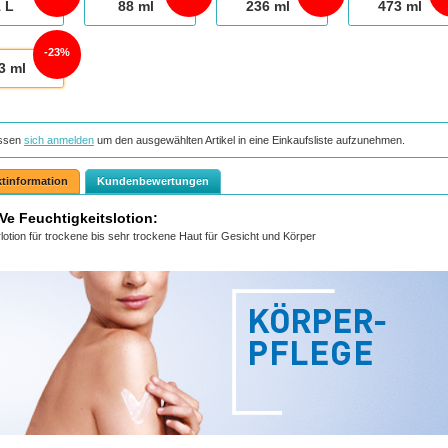
1
L
88
ml
236
ml
473
ml
23%
3
ml
ssen
sich anmelden
um den ausgewählten Artikel in eine Einkaufsliste aufzunehmen.
tinformation
Kundenbewertungen
Ve Feuchtigkeitslotion:
lotion für trockene bis sehr trockene Haut für Gesicht und Körper