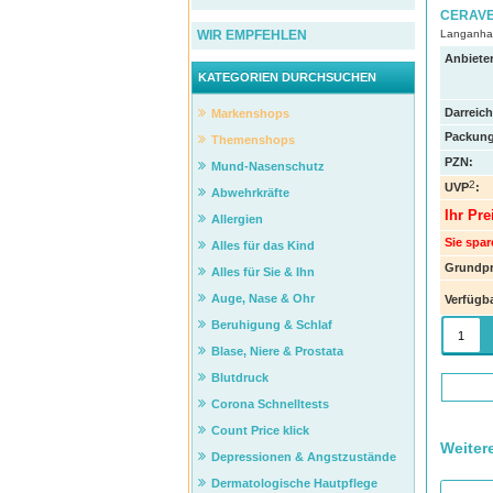
CERAVE 
Langanhalt
WIR EMPFEHLEN
Anbieter
KATEGORIEN DURCHSUCHEN
Darreic
Markenshops
Packung
Themenshops
PZN
:
Mund-Nasenschutz
2
UVP
:
Abwehrkräfte
Ihr Pre
Allergien
Sie spar
Alles für das Kind
Grundpr
Alles für Sie & Ihn
Auge, Nase & Ohr
Verfügba
Beruhigung & Schlaf
Blase, Niere & Prostata
Blutdruck
Corona Schnelltests
Count Price klick
Weiter
Depressionen & Angstzustände
Dermatologische Hautpflege