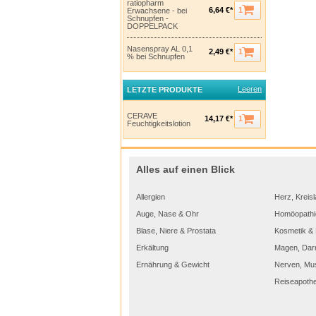
ratiopharm
1
6,64 €*
Erwachsene - bei
Schnupfen -
DOPPELPACK
Nasenspray AL 0,1
1
2,49 €*
% bei Schnupfen
Leeren
LETZTE PRODUKTE
CERAVE
1
14,17 €*
Feuchtigkeitslotion
Alles auf einen Blick
Allergien
Herz, Kreisl
Auge, Nase & Ohr
Homöopathi
Blase, Niere & Prostata
Kosmetik & 
Erkältung
Magen, Dar
Ernährung & Gewicht
Nerven, Mu
Reiseapoth