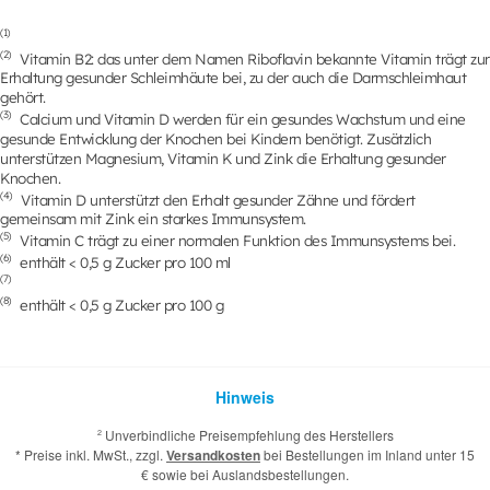
(1)
(2)
Vitamin B2: das unter dem Namen Riboflavin bekannte Vitamin trägt zur
Erhaltung gesunder Schleimhäute bei, zu der auch die Darmschleimhaut
gehört.
(3)
Calcium und Vitamin D werden für ein gesundes Wachstum und eine
gesunde Entwicklung der Knochen bei Kindern benötigt. Zusätzlich
unterstützen Magnesium, Vitamin K und Zink die Erhaltung gesunder
Knochen.
(4)
Vitamin D unterstützt den Erhalt gesunder Zähne und fördert
gemeinsam mit Zink ein starkes Immunsystem.
(5)
Vitamin C trägt zu einer normalen Funktion des Immunsystems bei.
(6)
enthält < 0,5 g Zucker pro 100 ml
(7)
(8)
enthält < 0,5 g Zucker pro 100 g
Hinweis
Unverbindliche Preisempfehlung des Herstellers
2
* Preise inkl. MwSt., zzgl.
Versandkosten
bei Bestellungen im Inland unter 15
€ sowie bei Auslandsbestellungen.