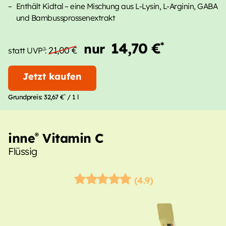
Enthält Kidtal – eine Mischung aus L-Lysin, L-Arginin, GABA
und Bambussprossenextrakt
14,70 €
*
nur
21,00 €
2
statt UVP
:
Jetzt kaufen
*
Grundpreis:
32,67 €
/ 1 l
inne
Vitamin C
®
Flüssig
(4.9)