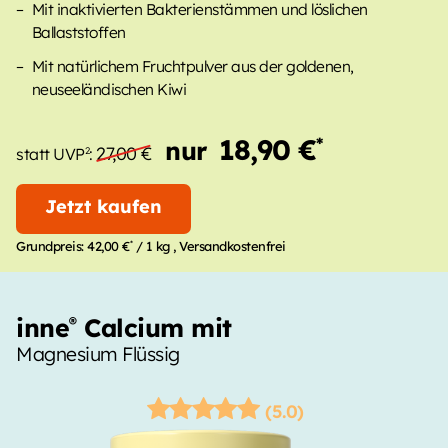
Mit inaktivierten Bakterienstämmen und löslichen
Ballaststoffen
Mit natürlichem Fruchtpulver aus der goldenen,
neuseeländischen Kiwi
18,90 €
*
nur
27,00 €
2
statt UVP
:
Jetzt kaufen
*
Grundpreis:
42,00 €
/ 1 kg
, Versandkostenfrei
inne
Calcium mit
®
Magnesium Flüssig
(5.0)