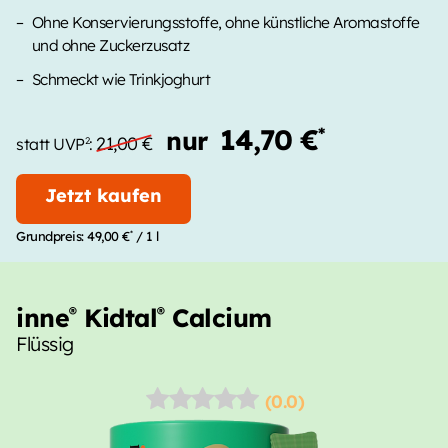
Ohne Konservierungsstoffe, ohne künstliche Aromastoffe
und ohne Zuckerzusatz
Schmeckt wie Trinkjoghurt
14,70 €
*
nur
21,00 €
2
statt UVP
:
Jetzt kaufen
*
Grundpreis:
49,00 €
/ 1 l
inne
Kidtal
Calcium
®
®
Flüssig
(0.0)