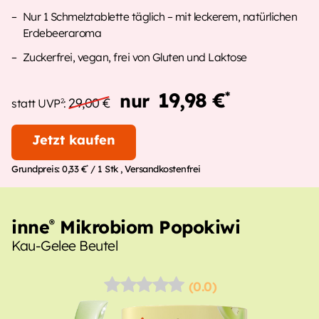
Nur 1 Schmelztablette täglich – mit leckerem, natürlichen
Erdebeeraroma
Zuckerfrei, vegan, frei von Gluten und Laktose
19,98 €
*
nur
29,00 €
2
statt UVP
:
Jetzt kaufen
*
Grundpreis:
0,33 €
/ 1 Stk
, Versandkostenfrei
inne
Mikrobiom Popokiwi
®
Kau-Gelee Beutel
(0.0)