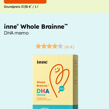
*
Grundpreis:
37,50 €
/ 1 l
inne
Whole Brainne
®
™
DHA memo
(4.4)