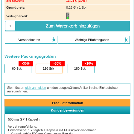
Sie sparen:
13,01 €
(
30%
)
Grundpreis:
0,26 €* / 1 Stk
Verfügbarkeit:
Zum Warenkorb hinzufügen
Versandkosten
Wichtige Pflichtangaben
Weitere Packungsgrößen
30%
30%
10%
60
Stk
120
Stk
180
Stk
Sie müssen
sich anmelden
um den ausgewählten Artikel in eine Einkaufsliste
aufzunehmen.
Produktinformation
Kundenbewertungen
500 mg GPH Kapseln
Verzehrempfehlung:
Erwachsene: 1 x täglich 1 Kapseln mit Flüssigkeit einnehmen
1 Kapsel enthält 500 mg Yamswurzel Extrakt