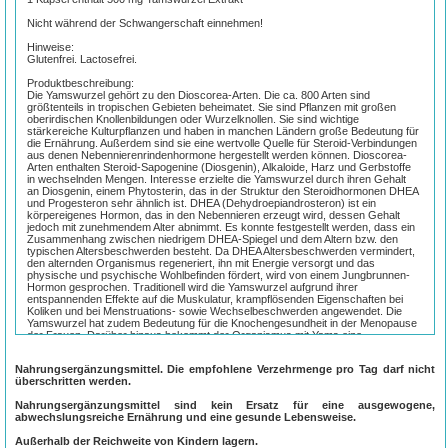
Nicht während der Schwangerschaft einnehmen!
Hinweise:
Glutenfrei. Lactosefrei.
Produktbeschreibung:
Die Yamswurzel gehört zu den Dioscorea-Arten. Die ca. 800 Arten sind
größtenteils in tropischen Gebieten beheimatet. Sie sind Pflanzen mit großen
oberirdischen Knollenbildungen oder Wurzelknollen. Sie sind wichtige
stärkereiche Kulturpflanzen und haben in manchen Ländern große Bedeutung für
die Ernährung. Außerdem sind sie eine wertvolle Quelle für Steroid-Verbindungen
aus denen Nebennierenrindenhormone hergestellt werden können. Dioscorea-
Arten enthalten Steroid-Sapogenine (Diosgenin), Alkaloide, Harz und Gerbstoffe
in wechselnden Mengen. Interesse erzielte die Yamswurzel durch ihren Gehalt
an Diosgenin, einem Phytosterin, das in der Struktur den Steroidhormonen DHEA
und Progesteron sehr ähnlich ist. DHEA (Dehydroepiandrosteron) ist ein
körpereigenes Hormon, das in den Nebennieren erzeugt wird, dessen Gehalt
jedoch mit zunehmendem Alter abnimmt. Es konnte festgestellt werden, dass ein
Zusammenhang zwischen niedrigem DHEA-Spiegel und dem Altern bzw. den
typischen Altersbeschwerden besteht. Da DHEA Altersbeschwerden vermindert,
den alternden Organismus regeneriert, ihn mit Energie versorgt und das
physische und psychische Wohlbefinden fördert, wird von einem Jungbrunnen-
Hormon gesprochen. Traditionell wird die Yamswurzel aufgrund ihrer
entspannenden Effekte auf die Muskulatur, krampflösenden Eigenschaften bei
Koliken und bei Menstruations- sowie Wechselbeschwerden angewendet. Die
Yamswurzel hat zudem Bedeutung für die Knochengesundheit in der Menopause
der Frauen. Darüber hinaus bekommt der Organismus mit Yams eine
Nährsubstanz und produziert damit seine lebensnotwendigen Hormone selbst.
Nahrungsergänzungsmittel. Die empfohlene Verzehrmenge pro Tag darf nicht
Rohstoffbeschreibung:
überschritten werden.
Yamswurzelkapseln sind ein hochwertiges Vitalpräparat mit ausschließlich 100 %
natürlichen Rohstoffen.
Nahrungsergänzungsmittel sind kein Ersatz für eine ausgewogene,
abwechslungsreiche Ernährung und eine gesunde Lebensweise.
Bei der Herstellung werden keinerlei synthetische Substanzen und Hilfsstoffe
verwendet. Der enthaltene Extrakt ist qualitätsgeprüft. Die in den
Außerhalb der Reichweite von Kindern lagern.
Hartgelatinekapseln verwendete Gelatine ist BSE/TSE-geprüfte Pharmagelatine.