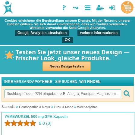
0
Cookies erleichtern die Bereitstellung unserer Dienste. Mit der Nutzung unserer
Dienste erklären Sie sich damit einverstanden, dass wir Cookies verwenden.
Weiterhin verwendet die Seite Google Analytics.
Google Analytics abschalten
weitere Informationen
OK
Testen Sie jetzt unser neues Design —
frischer Look, gleiche Produkte.
Neues Design testen
IHRE VERSANDAPOTHEKE - SIE SUCHEN, WIR FINDEN
Startseite
Homöopathie & Natur
Frau & Mann
Wechseljahre
YAMSWURZEL 500 mg GPH Kapseln
5.0
(3)