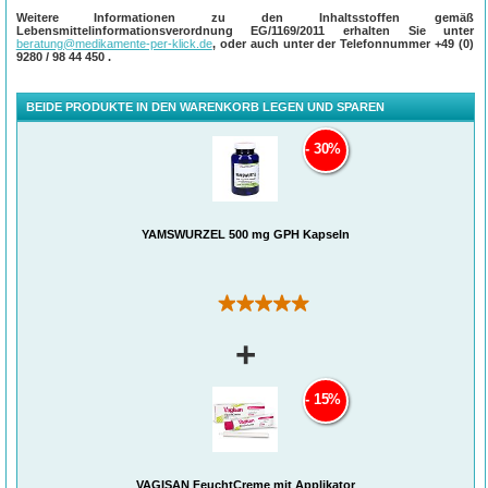
Weitere Informationen zu den Inhaltsstoffen gemäß
Inhaltsstoffe:
Lebensmittelinformationsverordnung EG/1169/2011 erhalten Sie unter
Yamswurzel Extrakt (78 %); Kapselhülle: Gelatine; Farbstoffe in der Kapselhülle:
beratung@medikamente-per-klick.de
, oder auch unter der Telefonnummer
+49 (0)
Titandioxid, Indigokarmin, Chinolingelb (Kann Aktivität und Aufmerksamkeit bei
9280 / 98 44 450
.
Kindern beeinträchtigen!); Bindemittel: Maisstärke;
Trennmittel: Magnesiumsalze von Speisefettsäuren
BEIDE PRODUKTE IN DEN WARENKORB LEGEN UND SPAREN
30%
YAMSWURZEL 500 mg GPH Kapseln
(3)
+
15%
VAGISAN FeuchtCreme mit Applikator