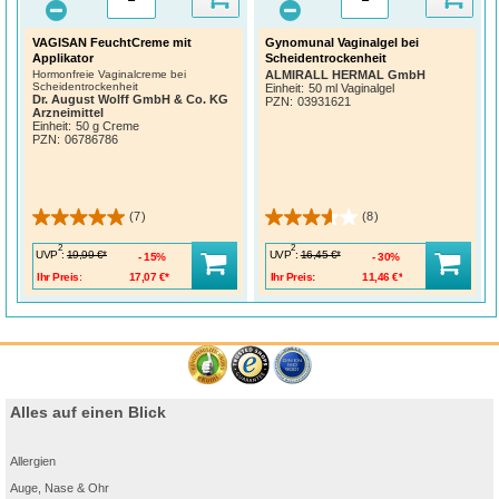
VAGISAN FeuchtCreme mit
Gynomunal Vaginalgel bei
Applikator
Scheidentrockenheit
Hormonfreie Vaginalcreme bei
ALMIRALL HERMAL GmbH
Scheidentrockenheit
Einheit:
50 ml Vaginalgel
Dr. August Wolff GmbH & Co. KG
PZN
:
03931621
Arzneimittel
Einheit:
50 g Creme
PZN
:
06786786
(7)
(8)
2
2
UVP
:
UVP
:
19,99 €*
16,45 €*
15%
30%
Ihr Preis:
17,07 €*
Ihr Preis:
11,46 €*
Alles auf einen Blick
Allergien
Auge, Nase & Ohr