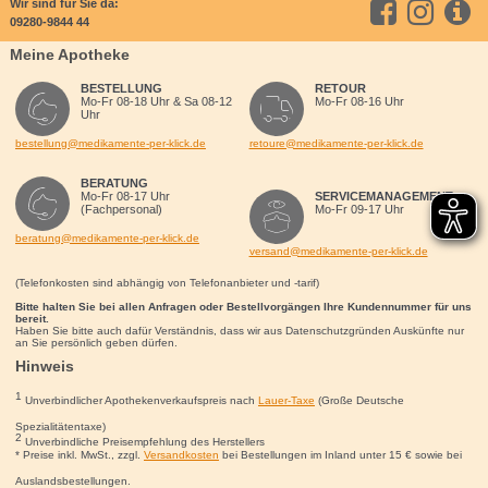
Wir sind für Sie da:
09280-9844 44
Meine Apotheke
BESTELLUNG
RETOUR
Mo-Fr 08-18 Uhr & Sa 08-12
Mo-Fr 08-16 Uhr
Uhr
bestellung@medikamente-per-klick.de
retoure@medikamente-per-klick.de
BERATUNG
Mo-Fr 08-17 Uhr
SERVICEMANAGEMENT
(Fachpersonal)
Mo-Fr 09-17 Uhr
beratung@medikamente-per-klick.de
versand@medikamente-per-klick.de
(Telefonkosten sind abhängig von Telefonanbieter und -tarif)
Bitte halten Sie bei allen Anfragen oder Bestellvorgängen Ihre Kundennummer für uns
bereit.
Haben Sie bitte auch dafür Verständnis, dass wir aus Datenschutzgründen Auskünfte nur
an Sie persönlich geben dürfen.
Hinweis
1
Unverbindlicher Apothekenverkaufspreis nach
Lauer-Taxe
(Große Deutsche
Spezialitätentaxe)
2
Unverbindliche Preisempfehlung des Herstellers
* Preise inkl. MwSt., zzgl.
Versandkosten
bei Bestellungen im Inland unter 15
€
sowie bei
Auslandsbestellungen.