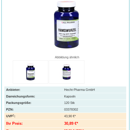
Abbildung ähnlich
Anbieter:
Hecht-Pharma GmbH
Darreichungsform:
Kapseln
Packungsgröße:
120
Stk
PZN
:
03378302
2
UVP
:
43,90 €*
Ihr Preis:
30,89 €*