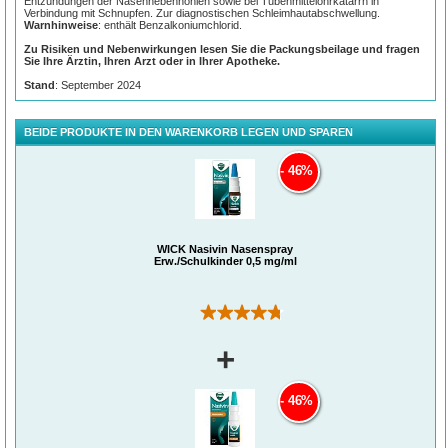
Entzündungen der Nasennebenhöhlen sowie bei Tubenmittelohrkatarrh in
Verbindung mit Schnupfen. Zur diagnostischen Schleimhautabschwellung.
Warnhinweise
: enthält Benzalkoniumchlorid.
Zu Risiken und Nebenwirkungen lesen Sie die Packungsbeilage und fragen
Sie Ihre Ärztin, Ihren Arzt oder in Ihrer Apotheke.
Stand
: September 2024
BEIDE PRODUKTE IN DEN WARENKORB LEGEN UND SPAREN
46%
WICK Nasivin Nasenspray
Erw./Schulkinder 0,5 mg/ml
(8)
+
46%