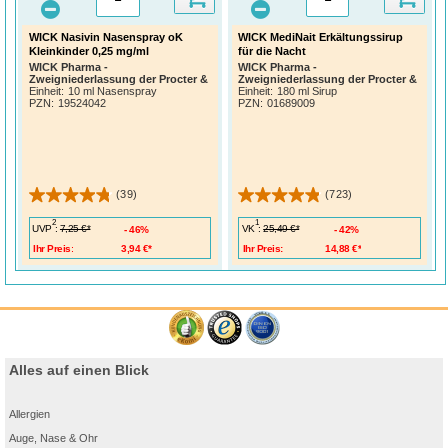
WICK Nasivin Nasenspray oK
WICK MediNait Erkältungssirup
Kleinkinder 0,25 mg/ml
für die Nacht
WICK Pharma -
WICK Pharma -
Zweigniederlassung der Procter &
Zweigniederlassung der Procter &
Gamble GmbH
Gamble GmbH
Einheit:
10 ml Nasenspray
Einheit:
180 ml Sirup
PZN
:
19524042
PZN
:
01689009
(39)
(723)
2
1
UVP
:
VK
:
7,25 €*
25,49 €*
46%
42%
Ihr Preis:
3,94 €*
Ihr Preis:
14,88 €*
Alles auf einen Blick
Allergien
Auge, Nase & Ohr