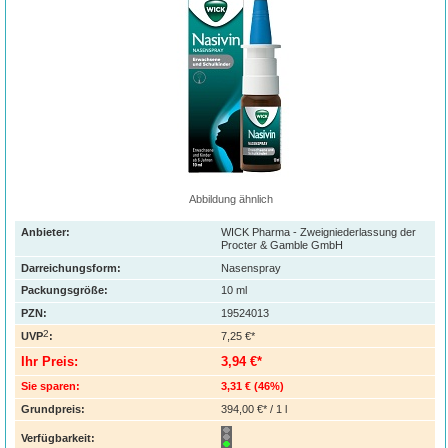
Abbildung ähnlich
Anbieter:
WICK Pharma - Zweigniederlassung der
Procter & Gamble GmbH
Darreichungsform:
Nasenspray
Packungsgröße:
10
ml
PZN
:
19524013
2
UVP
:
7,25 €*
Ihr Preis:
3,94 €*
Sie sparen:
3,31 €
(
46%
)
Grundpreis:
394,00 €* / 1 l
Verfügbarkeit: