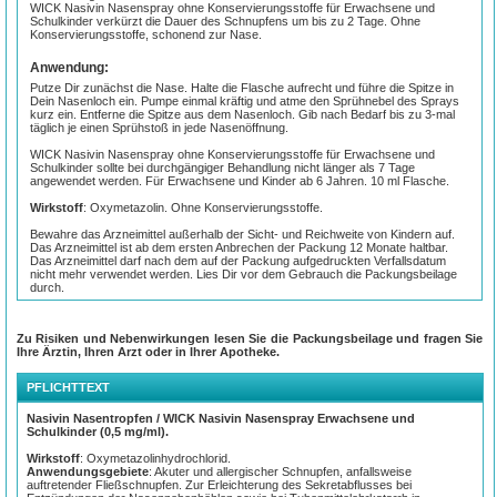
WICK Nasivin Nasenspray ohne Konservierungsstoffe für Erwachsene und
Schulkinder verkürzt die Dauer des Schnupfens um bis zu 2 Tage. Ohne
Konservierungsstoffe, schonend zur Nase.
Anwendung:
Putze Dir zunächst die Nase. Halte die Flasche aufrecht und führe die Spitze in
Dein Nasenloch ein. Pumpe einmal kräftig und atme den Sprühnebel des Sprays
kurz ein. Entferne die Spitze aus dem Nasenloch. Gib nach Bedarf bis zu 3-mal
täglich je einen Sprühstoß in jede Nasenöffnung.
WICK Nasivin Nasenspray ohne Konservierungsstoffe für Erwachsene und
Schulkinder sollte bei durchgängiger Behandlung nicht länger als 7 Tage
angewendet werden. Für Erwachsene und Kinder ab 6 Jahren. 10 ml Flasche.
Wirkstoff
: Oxymetazolin. Ohne Konservierungsstoffe.
Bewahre das Arzneimittel außerhalb der Sicht- und Reichweite von Kindern auf.
Das Arzneimittel ist ab dem ersten Anbrechen der Packung 12 Monate haltbar.
Das Arzneimittel darf nach dem auf der Packung aufgedruckten Verfallsdatum
nicht mehr verwendet werden. Lies Dir vor dem Gebrauch die Packungsbeilage
durch.
Zu Risiken und Nebenwirkungen lesen Sie die Packungsbeilage und fragen Sie
Ihre Ärztin, Ihren Arzt oder in Ihrer Apotheke.
PFLICHTTEXT
Nasivin Nasentropfen / WICK Nasivin Nasenspray Erwachsene und
Schulkinder (0,5 mg/ml).
Wirkstoff
: Oxymetazolinhydrochlorid.
Anwendungsgebiete
: Akuter und allergischer Schnupfen, anfallsweise
auftretender Fließschnupfen. Zur Erleichterung des Sekretabflusses bei