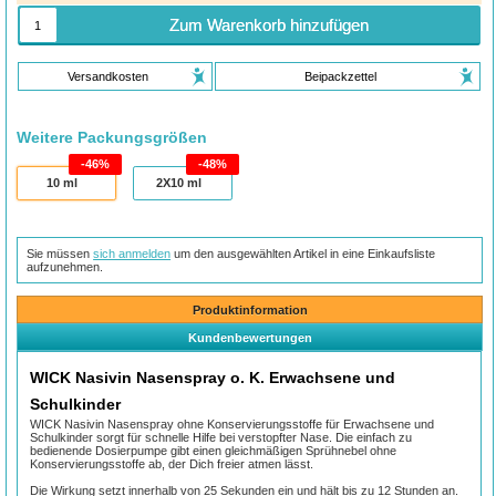
Zum Warenkorb hinzufügen
Versandkosten
Beipackzettel
Weitere Packungsgrößen
46%
48%
10
ml
2X10
ml
Sie müssen
sich anmelden
um den ausgewählten Artikel in eine Einkaufsliste
aufzunehmen.
Produktinformation
Kundenbewertungen
WICK Nasivin Nasenspray o. K. Erwachsene und
Schulkinder
WICK Nasivin Nasenspray ohne Konservierungsstoffe für Erwachsene und
Schulkinder sorgt für schnelle Hilfe bei verstopfter Nase. Die einfach zu
bedienende Dosierpumpe gibt einen gleichmäßigen Sprühnebel ohne
Konservierungsstoffe ab, der Dich freier atmen lässt.
Die Wirkung setzt innerhalb von 25 Sekunden ein und hält bis zu 12 Stunden an.