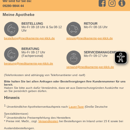
Wir sind für Sie da:
09280-9844 44
Meine Apotheke
BESTELLUNG
RETOUR
Mo-Fr 08-18 Uhr & Sa 08-12
Mo-Fr 08-16 Uhr
Uhr
bestellung@medikamente-per-klick.de
retoure@medikamente-per-klick.de
BERATUNG
Mo-Fr 08-17 Uhr
SERVICEMANAGEMENT
(Fachpersonal)
Mo-Fr 09-17 Uhr
beratung@medikamente-per-klick.de
versand@medikamente-per-klick.de
(Telefonkosten sind abhängig von Telefonanbieter und -tarif)
Bitte halten Sie bei allen Anfragen oder Bestellvorgängen Ihre Kundennummer für uns
bereit.
Haben Sie bitte auch dafür Verständnis, dass wir aus Datenschutzgründen Auskünfte nur
an Sie persönlich geben dürfen.
Hinweis
1
Unverbindlicher Apothekenverkaufspreis nach
Lauer-Taxe
(Große Deutsche
Spezialitätentaxe)
2
Unverbindliche Preisempfehlung des Herstellers
* Preise inkl. MwSt., zzgl.
Versandkosten
bei Bestellungen im Inland unter 15
€
sowie bei
Auslandsbestellungen.