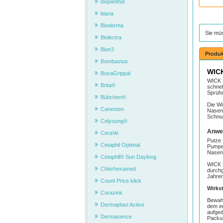
Bepanthol
biana
Bioderma
Sie mü
Biolectra
Bion3
Produk
Bombastus
WICK
BoxaGrippal
WICK N
Brita®
schnel
Sprühn
Bübchen®
Die Wi
Canesten
Nasens
Schnup
Celyoung®
Anwe
CeraVe
Putze 
Cetaphil Optimal
Pumpe 
Nasenl
Cetaphil® Sun Daylong
WICK N
Chlorhexamed
durchg
Jahren
Count Price klick
Wirkst
Curazink
Bewahr
Dermaplast Active
dem er
aufged
Dermasence
Packun