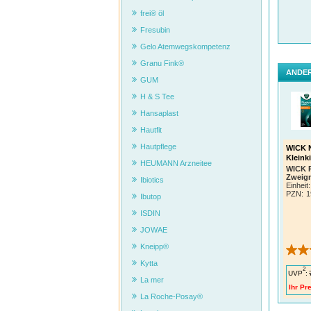
frei® öl
Fresubin
Gelo Atemwegskompetenz
Granu Fink®
ANDER
GUM
H & S Tee
Hansaplast
Hautfit
Hautpflege
WICK N
Kleink
HEUMANN Arzneitee
WICK 
Zweign
Ibiotics
Proct
Einheit:
PZN
:
1
Ibutop
ISDIN
JOWAE
Kneipp®
Kytta
2
UVP
:
La mer
Ihr Pre
La Roche-Posay®