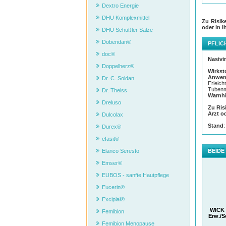
Dextro Energie
DHU Komplexmittel
Zu Risik
oder in I
DHU Schüßler Salze
Dobendan®
PFLIC
doc®
Nasivi
Doppelherz®
Wirkst
Anwen
Dr. C. Soldan
Erleic
Tubenmi
Dr. Theiss
Warnh
Dreluso
Zu Ris
Arzt o
Dulcolax
Stand
Durex®
efasit®
Elanco Seresto
BEIDE
Emser®
EUBOS - sanfte Hautpflege
Eucerin®
Excipial®
WICK 
Femibion
Erw./S
Femibion Menopause