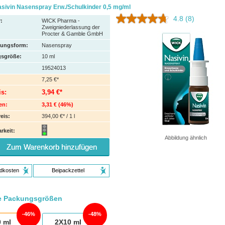
sivin Nasenspray Erw./Schulkinder 0,5 mg/ml
4.8
(8)
:
WICK Pharma -
Zweigniederlassung der
Procter & Gamble GmbH
hungsform:
Nasenspray
sgröße:
10
ml
19524013
7,25 €*
is:
3,94 €*
en:
3,31 €
(
46%
)
eis:
394,00 €* / 1 l
rkeit:
Abbildung ähnlich
Zum Warenkorb hinzufügen
dkosten
Beipackzettel
e Packungsgrößen
46%
48%
0
ml
2X10
ml