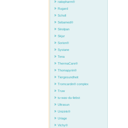
ratiopharm®
Rugard
Scholl
Sebamed®
Sinolpan
Skjur
Sorion®
Systane
Tena
ThermaCare®
Thomapyrin®
Tiergesundheit
Tromcardin® complex
Truw
tu-was-du-liebst
Ultrasun
Unizink®
Uriage
Vichy®