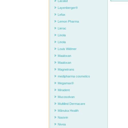
Lacalut
Layenberger®
Lefax
Lemon Pharma
Lierac
Linola
Linola
Louis Widmer
Maaloxan
Maaloxan
Magnetrans
medipharma cosmetics
Megamax®
Miradent
Mucosolvan
Multilind Dermacare
Mānuka Health
Nasivin
Nivea