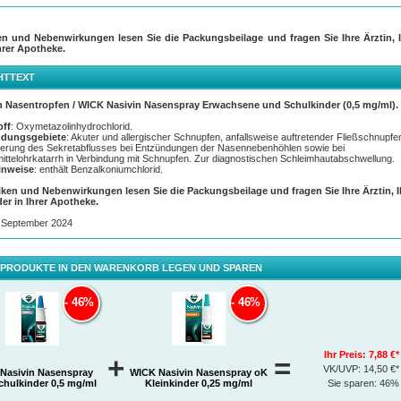
en und Nebenwirkungen lesen Sie die Packungsbeilage und fragen Sie Ihre Ärztin, I
hrer Apotheke.
HTTEXT
n Nasentropfen / WICK Nasivin Nasenspray Erwachsene und Schulkinder (0,5 mg/ml).
off
: Oxymetazolinhydrochlorid.
dungsgebiete
: Akuter und allergischer Schnupfen, anfallsweise auftretender Fließschnupfe
hterung des Sekretabflusses bei Entzündungen der Nasennebenhöhlen sowie bei
ttelohrkatarrh in Verbindung mit Schnupfen. Zur diagnostischen Schleimhautabschwellung.
inweise
: enthält Benzalkoniumchlorid.
iken und Nebenwirkungen lesen Sie die Packungsbeilage und fragen Sie Ihre Ärztin, 
der in Ihrer Apotheke.
: September 2024
 PRODUKTE IN DEN WARENKORB LEGEN UND SPAREN
46%
46%
Ihr Preis:
7,88 €*
+
=
VK/UVP:
14,50 €*
Nasivin Nasenspray
WICK Nasivin Nasenspray oK
chulkinder 0,5 mg/ml
Kleinkinder 0,25 mg/ml
Sie sparen:
46%