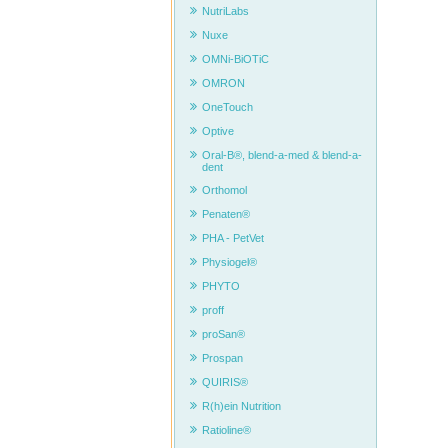
NutriLabs
Nuxe
OMNi-BiOTiC
OMRON
OneTouch
Optive
Oral-B®, blend-a-med & blend-a-
dent
Orthomol
Penaten®
PHA - PetVet
Physiogel®
PHYTO
proff
proSan®
Prospan
QUIRIS®
R(h)ein Nutrition
Ratioline®