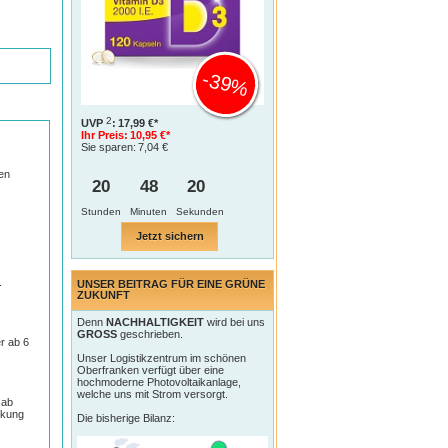
-39%
2
UVP
:
17,99 €*
Ihr Preis:
10,95 €*
Sie sparen:
7,04 €
gen
20
48
19
Jetzt sichern
.
UNSER BEITRAG FÜR EINE GRÜNE
ZUKUNFT
Denn
NACHHALTIGKEIT
wird bei uns
GROSS
geschrieben.
r ab 6
Unser Logistikzentrum im schönen
Oberfranken verfügt über eine
hochmoderne Photovoltaikanlage,
welche uns mit Strom versorgt.
 ab
ckung
Die bisherige Bilanz: