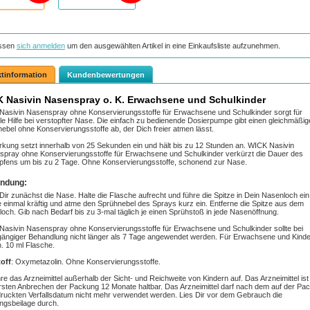
ssen
sich anmelden
um den ausgewählten Artikel in eine Einkaufsliste aufzunehmen.
tinformation
Kundenbewertungen
 Nasivin Nasenspray o. K. Erwachsene und Schulkinder
asivin Nasenspray ohne Konservierungsstoffe für Erwachsene und Schulkinder sorgt für
le Hilfe bei verstopfter Nase. Die einfach zu bedienende Dosierpumpe gibt einen gleichmäßi
ebel ohne Konservierungsstoffe ab, der Dich freier atmen lässt.
rkung setzt innerhalb von 25 Sekunden ein und hält bis zu 12 Stunden an. WICK Nasivin
pray ohne Konservierungsstoffe für Erwachsene und Schulkinder verkürzt die Dauer des
fens um bis zu 2 Tage. Ohne Konservierungsstoffe, schonend zur Nase.
ndung:
Dir zunächst die Nase. Halte die Flasche aufrecht und führe die Spitze in Dein Nasenloch ein
einmal kräftig und atme den Sprühnebel des Sprays kurz ein. Entferne die Spitze aus dem
och. Gib nach Bedarf bis zu 3-mal täglich je einen Sprühstoß in jede Nasenöffnung.
asivin Nasenspray ohne Konservierungsstoffe für Erwachsene und Schulkinder sollte bei
ängiger Behandlung nicht länger als 7 Tage angewendet werden. Für Erwachsene und Kinde
. 10 ml Flasche.
off
: Oxymetazolin. Ohne Konservierungsstoffe.
e das Arzneimittel außerhalb der Sicht- und Reichweite von Kindern auf. Das Arzneimittel ist
sten Anbrechen der Packung 12 Monate haltbar. Das Arzneimittel darf nach dem auf der Pa
ruckten Verfallsdatum nicht mehr verwendet werden. Lies Dir vor dem Gebrauch die
gsbeilage durch.