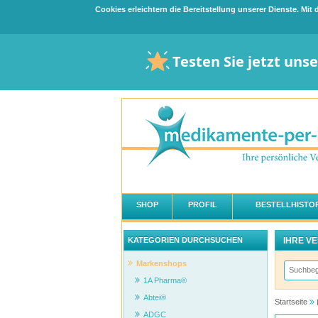
Cookies erleichtern die Bereitstellung unserer Dienste. Mi
Testen Sie jetzt uns
SHOP
PROFIL
BESTELLHISTOR
IHRE V
KATEGORIEN DURCHSUCHEN
Markenshops
1A Pharma®
Abtei®
Startseite
ADGC