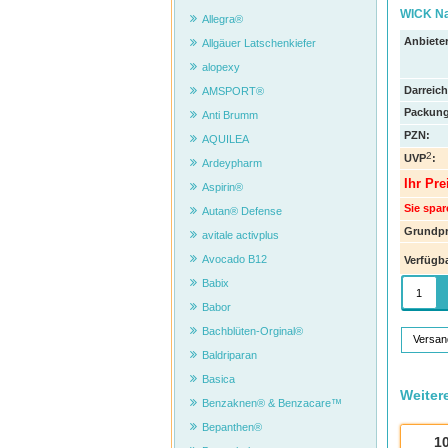
WICK Na
Allegra®
Anbieter
Allgäuer Latschenkiefer
alopexy
Darreic
AMSPORT®
Packung
Anti Brumm
PZN
:
AQUILEA
2
UVP
:
Ardeypharm
Ihr Pre
Aspirin®
Sie spar
Autan® Defense
Grundpr
avitale activplus
Avocado B12
Verfügba
Babix
Babor
Bachblüten-Orginal®
Versan
Baldriparan
Basica
Weiter
Benzaknen® & Benzacare™
Bepanthen®
1