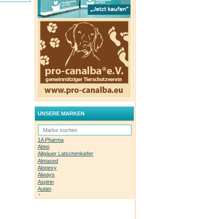
UNSERE MARKEN
1A Pharma
Abtei
Allgäuer Latschenkiefer
Almased
Alopexy
Always
Aspirin
Autan
Avene
Bachblüten-Orginal
Bepanthen
Basica