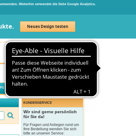
 verwenden. Weiterhin verwendet die Seite Google Analytics.
ukte.
Neues Design testen
Neuanmeldung
Anmelden
0
Artikel
0,00 €
PS
WECHSELWIRKUNGSCHECK
KUNDENSERVICE
Wir sind gerne persönlich
für Sie da!
Für Fragen und Anliegen rund um
Ihre Bestellung wenden Sie sich
bitte an unseren Service: