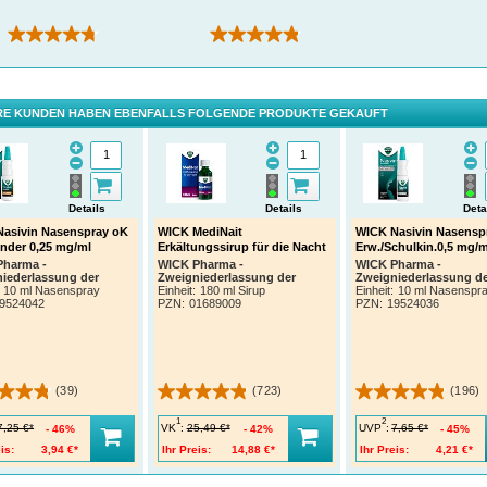
(8)
(39)
E KUNDEN HABEN EBENFALLS FOLGENDE PRODUKTE GEKAUFT
Details
Details
Deta
asivin Nasenspray oK
WICK MediNait
WICK Nasivin Nasensp
inder 0,25 mg/ml
Erkältungssirup für die Nacht
Erw./Schulkin.0,5 mg/m
Pharma -
WICK Pharma -
WICK Pharma -
iederlassung der
Zweigniederlassung der
Zweigniederlassung d
er & Gamble GmbH
Procter & Gamble GmbH
Procter & Gamble Gm
10 ml Nasenspray
Einheit:
180 ml Sirup
Einheit:
10 ml Nasenspr
9524042
PZN
:
01689009
PZN
:
19524036
(39)
(723)
(196)
1
2
VK
:
UVP
:
7,25 €*
25,49 €*
7,65 €*
46%
42%
45%
is:
3,94 €*
Ihr Preis:
14,88 €*
Ihr Preis:
4,21 €*