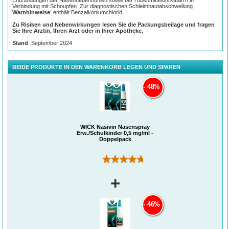
Entzündungen der Nasennebenhöhlen sowie bei Tubenmittelohrkatarrh in
Verbindung mit Schnupfen. Zur diagnostischen Schleimhautabschwellung.
Warnhinweise
: enthält Benzalkoniumchlorid.
Zu Risiken und Nebenwirkungen lesen Sie die Packungsbeilage und fragen
Sie Ihre Ärztin, Ihren Arzt oder in Ihrer Apotheke.
Stand
: September 2024
BEIDE PRODUKTE IN DEN WARENKORB LEGEN UND SPAREN
48%
WICK Nasivin Nasenspray
Erw./Schulkinder 0,5 mg/ml -
Doppelpack
(8)
+
46%