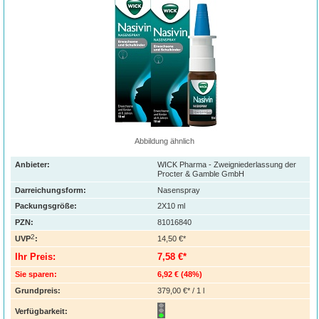
Abbildung ähnlich
Anbieter:
WICK Pharma - Zweigniederlassung der
Procter & Gamble GmbH
Darreichungsform:
Nasenspray
Packungsgröße:
2X10
ml
PZN
:
81016840
2
UVP
:
14,50 €*
Ihr Preis:
7,58 €*
Sie sparen:
6,92 €
(
48%
)
Grundpreis:
379,00 €* / 1 l
Verfügbarkeit: