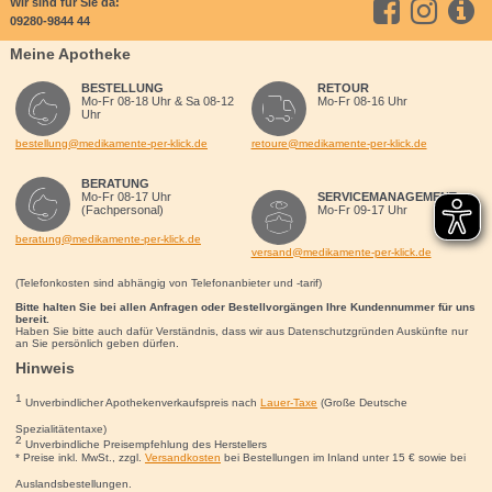
Wir sind für Sie da:
09280-9844 44
Meine Apotheke
BESTELLUNG
RETOUR
Mo-Fr 08-18 Uhr & Sa 08-12
Mo-Fr 08-16 Uhr
Uhr
bestellung@medikamente-per-klick.de
retoure@medikamente-per-klick.de
BERATUNG
Mo-Fr 08-17 Uhr
SERVICEMANAGEMENT
(Fachpersonal)
Mo-Fr 09-17 Uhr
beratung@medikamente-per-klick.de
versand@medikamente-per-klick.de
(Telefonkosten sind abhängig von Telefonanbieter und -tarif)
Bitte halten Sie bei allen Anfragen oder Bestellvorgängen Ihre Kundennummer für uns
bereit.
Haben Sie bitte auch dafür Verständnis, dass wir aus Datenschutzgründen Auskünfte nur
an Sie persönlich geben dürfen.
Hinweis
1
Unverbindlicher Apothekenverkaufspreis nach
Lauer-Taxe
(Große Deutsche
Spezialitätentaxe)
2
Unverbindliche Preisempfehlung des Herstellers
* Preise inkl. MwSt., zzgl.
Versandkosten
bei Bestellungen im Inland unter 15
€
sowie bei
Auslandsbestellungen.