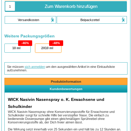
Zum Warenkorb hinzufügen
Versandkosten
Beipackzettel
Weitere Packungsgrößen
46%
48%
10
ml
2X10
ml
Sie müssen
sich anmelden
um den ausgewählten Artikel in eine Einkaufsliste
aufzunehmen.
Produktinformation
Kundenbewertungen
WICK Nasivin Nasenspray o. K. Erwachsene und
Schulkinder
WICK Nasivin Nasenspray ohne Konservierungsstoffe für Erwachsene und
Schulkinder sorgt für schnelle Hilfe bei verstopfter Nase. Die einfach zu
bedienende Dosierpumpe gibt einen gleichmäßigen Sprühnebel ohne
Konservierungsstoffe ab, der Dich freier atmen lässt.
Die Wirkung setzt innerhalb von 25 Sekunden ein und hält bis zu 12 Stunden an.