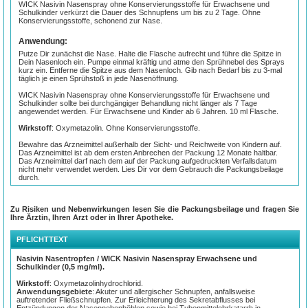
WICK Nasivin Nasenspray ohne Konservierungsstoffe für Erwachsene und
Schulkinder verkürzt die Dauer des Schnupfens um bis zu 2 Tage. Ohne
Konservierungsstoffe, schonend zur Nase.
Anwendung:
Putze Dir zunächst die Nase. Halte die Flasche aufrecht und führe die Spitze in
Dein Nasenloch ein. Pumpe einmal kräftig und atme den Sprühnebel des Sprays
kurz ein. Entferne die Spitze aus dem Nasenloch. Gib nach Bedarf bis zu 3-mal
täglich je einen Sprühstoß in jede Nasenöffnung.
WICK Nasivin Nasenspray ohne Konservierungsstoffe für Erwachsene und
Schulkinder sollte bei durchgängiger Behandlung nicht länger als 7 Tage
angewendet werden. Für Erwachsene und Kinder ab 6 Jahren. 10 ml Flasche.
Wirkstoff
: Oxymetazolin. Ohne Konservierungsstoffe.
Bewahre das Arzneimittel außerhalb der Sicht- und Reichweite von Kindern auf.
Das Arzneimittel ist ab dem ersten Anbrechen der Packung 12 Monate haltbar.
Das Arzneimittel darf nach dem auf der Packung aufgedruckten Verfallsdatum
nicht mehr verwendet werden. Lies Dir vor dem Gebrauch die Packungsbeilage
durch.
Zu Risiken und Nebenwirkungen lesen Sie die Packungsbeilage und fragen Sie
Ihre Ärztin, Ihren Arzt oder in Ihrer Apotheke.
PFLICHTTEXT
Nasivin Nasentropfen / WICK Nasivin Nasenspray Erwachsene und
Schulkinder (0,5 mg/ml).
Wirkstoff
: Oxymetazolinhydrochlorid.
Anwendungsgebiete
: Akuter und allergischer Schnupfen, anfallsweise
auftretender Fließschnupfen. Zur Erleichterung des Sekretabflusses bei