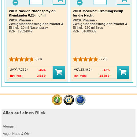
WICK Nasivin Nasenspray oK
WICK MediNait Erkältungssirup
Kleinkinder 0,25 mg/ml
für die Nacht
WICK Pharma -
WICK Pharma -
Zweigniederlassung der Procter &
Zweigniederlassung der Procter &
Gamble GmbH
Gamble GmbH
Einheit:
10 ml Nasenspray
Einheit:
180 ml Sirup
PZN
:
19524042
PZN
:
01689009
(39)
(723)
2
1
UVP
:
VK
:
7,25 €*
25,49 €*
46%
42%
Ihr Preis:
3,94 €*
Ihr Preis:
14,88 €*
Alles auf einen Blick
Allergien
Auge, Nase & Ohr