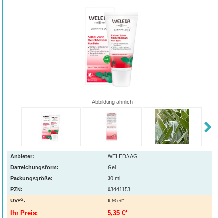
Abbildung ähnlich
Anbieter:
WELEDA AG
Darreichungsform:
Gel
Packungsgröße:
30
ml
PZN
:
03441153
2
UVP
:
6,95 €*
Ihr Preis:
5,35 €*