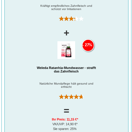
Kräftigt empfindliches Zahnfleisch und
schützt vor Irritationen
(7)
+
27%
Weleda Ratanhia-Mundwasser - strafft
das Zahnfleisch
Natürliche Mundpflege hält gesund und
erfrischt
(8)
=
Ihr Preis:
11,15 €*
VK/UVP:
14,90 €*
Sie sparen:
25%