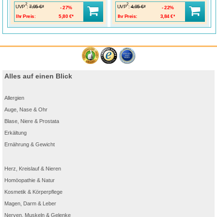
2
2
UVP
:
UVP
:
7,95 €*
4,95 €*
27%
22%
Ihr Preis:
5,80 €*
Ihr Preis:
3,84 €*
Alles auf einen Blick
Allergien
Auge, Nase & Ohr
Blase, Niere & Prostata
Erkältung
Ernährung & Gewicht
Herz, Kreislauf & Nieren
Homöopathie & Natur
Kosmetik & Körperpflege
Magen, Darm & Leber
Nerven, Muskeln & Gelenke