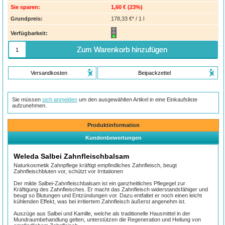
Sie sparen:
1,60 €
(
23%
)
Grundpreis:
178,33 €* / 1 l
Verfügbarkeit:
Zum Warenkorb hinzufügen
Versandkosten
Beipackzettel
Sie müssen
sich anmelden
um den ausgewählten Artikel in eine Einkaufsliste
aufzunehmen.
Produktinformation
Kundenbewertungen
Weleda Salbei Zahnfleischbalsam
Naturkosmetik Zahnpflege kräftigt empfindliches Zahnfleisch, beugt
Zahnfleischbluten vor, schützt vor Irritationen
Der milde Salbei-Zahnfleischbalsam ist ein ganzheitliches Pflegegel zur
Kräftigung des Zahnfleisches. Er macht das Zahnfleisch widerstandsfähiger und
beugt so Blutungen und Entzündungen vor. Dazu entfaltet er noch einen leicht
kühlenden Effekt, was bei irritiertem Zahnfleisch äußerst angenehm ist.
Auszüge aus Salbei und Kamille, welche als traditionelle Hausmittel in der
Mundraumbehandlung gelten, unterstützen die Regeneration und Heilung von