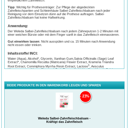
empfindlichem Zahnfleisch.
Tipp
: Wichtig für Prothesenträger: Zur Pflege der abgedeckten
Zahnfleischpartien und Schleimhäute Salbei-Zahnfleischbalsam nach jeder
Reinigung vor dem Einsetzen dünn auf die Prothese auftragen. Salbei-
Zahnfleischbalsam hat keine Haftwirkung.
Anwendung:
Der Weleda Salbei-Zahnfleischbalsam nach jedem Zähneputzen 1-2 Minuten mit
einer weichen Bürste oder mit dem Finger sanft in das Zahnfleisch einmassieren.
Gut einwirken lassen
: Nicht ausspülen und ca. 15 Minuten nach Anwendung
nicht essen oder trinken.
Inhaltsstoffe/ INCI:
Water (Aqua), Alcohol*, Glycerin, Xanthan Gum,Salvia Officinalis (Sage) Leaf
Extract*, Chamomilla Recutita (Matricaria) Flower Extract, Krameria Triandra
1
Root Extract, Commiphora Myrrha Resin Extract, Lactose
, Aesculus
Hippocastanum (Horse Chestnut) Bark Extract (in highly diluted form), Calcium
1
Fluoride
(in highly diluted form), Magnesium Sulfate, Flavor* (Aroma),
Limonene*, Linalool*
*Aus natürlichen ätherischen Ölen und/oder Pflanzenextrakten
BEIDE PRODUKTE IN DEN WARENKORB LEGEN UND SPAREN
1
in hochverdünnter Form
23%
Weleda Salbei-Zahnfleischbalsam -
Kräftigt das Zahnfleisch