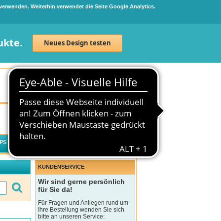
 verwenden. Weiterhin verwendet die Seite Google Analytics.
ukte.
Neues Design testen
Neuanmeldung
Anmelden
0
Artikel
0,00 €
PS
WECHSELWIRKUNGSCHECK
KUNDENSERVICE
Wir sind gerne persönlich
für Sie da!
Für Fragen und Anliegen rund um
Ihre Bestellung wenden Sie sich
bitte an unseren Service: