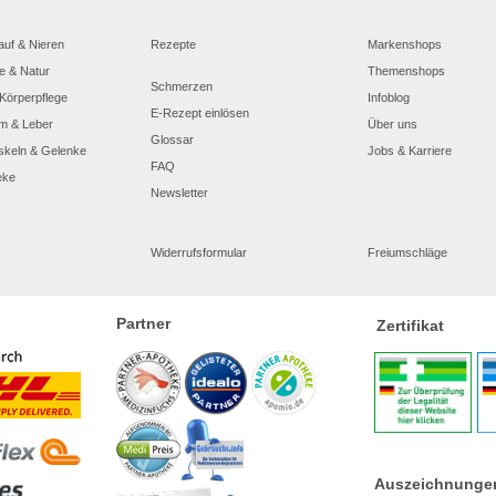
auf & Nieren
Rezepte
Markenshops
e & Natur
Themenshops
Schmerzen
Körperpflege
Infoblog
E-Rezept einlösen
m & Leber
Über uns
Glossar
skeln & Gelenke
Jobs & Karriere
FAQ
eke
Newsletter
Widerrufsformular
Freiumschläge
Partner
Zertifikat
Auszeichnunge