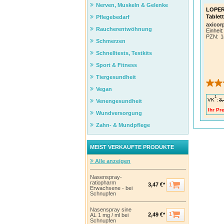
Nerven, Muskeln & Gelenke
LOPER
Tablet
Pflegebedarf
axico
Raucherentwöhnung
Einheit:
PZN
:
1
Schmerzen
Schnelltests, Testkits
Sport & Fitness
Tiergesundheit
Vegan
1
VK
:
3,
Venengesundheit
Ihr Pre
Wundversorgung
Zahn- & Mundpflege
MEIST VERKAUFTE PRODUKTE
Alle anzeigen
Nasenspray-
ratiopharm
1
3,47 €*
Erwachsene - bei
Schnupfen
Nasenspray sine
1
2,49 €*
AL 1 mg / ml bei
Schnupfen