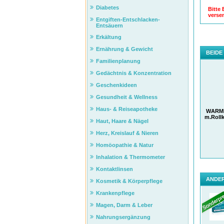
Diabetes
Bitte
verse
Entgiften-Entschlacken-
Entsäuern
Erkältung
Ernährung & Gewicht
BEIDE
Familienplanung
Gedächtnis & Konzentration
Geschenkideen
Gesundheit & Wellness
Haus- & Reiseapotheke
WÄRMF
m.Roll
Haut, Haare & Nägel
Herz, Kreislauf & Nieren
Homöopathie & Natur
Inhalation & Thermometer
Kontaktlinsen
ANDER
Kosmetik & Körperpflege
Krankenpflege
Magen, Darm & Leber
Nahrungsergänzung