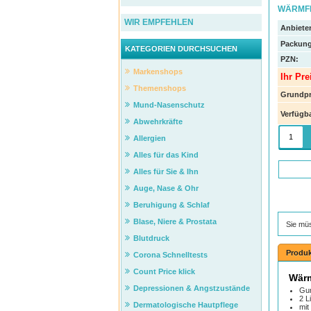
WÄRMFLA
WIR EMPFEHLEN
Anbieter
Packung
KATEGORIEN DURCHSUCHEN
PZN
:
Markenshops
Ihr Pre
Themenshops
Grundpr
Mund-Nasenschutz
Verfügba
Abwehrkräfte
Allergien
Alles für das Kind
Alles für Sie & Ihn
Auge, Nase & Ohr
Beruhigung & Schlaf
Blase, Niere & Prostata
Sie mü
Blutdruck
Produk
Corona Schnelltests
Count Price klick
Wärm
Depressionen & Angstzustände
Gu
2 L
Dermatologische Hautpflege
mit