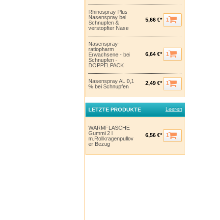
Rhinospray Plus
Nasenspray bei
1
5,66 €*
Schnupfen &
verstopfter Nase
Nasenspray-
ratiopharm
1
6,64 €*
Erwachsene - bei
Schnupfen -
DOPPELPACK
Nasenspray AL 0,1
1
2,49 €*
% bei Schnupfen
Leeren
LETZTE PRODUKTE
WÄRMFLASCHE
Gummi 2 l
1
6,56 €*
m.Rollkragenpullov
er Bezug