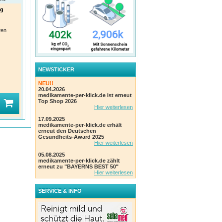
mg
Loperamid AbZ akut 2 mg -
Iberogast® Classic – Schnelle
MOM
bei Durchfall
Linderung bei Magen-Darm-
µg/S
Beschwerden
AbZ Pharma GmbH
Alle
Wirk
ten
Einheit:
10 Stk Hartkapseln
Rein pflanzlich und ideal bei
Zen
PZN
:
16754333
akuten Verdauungsproblemen
Einhe
Bayer Vital GmbH
PZN
Einheit:
20 ml Flüssigkeit zum
Einnehmen
PZN
:
16507534
NEWSTICKER
(103)
(11)
NEU!!
20.04.2026
medikamente-per-klick.de ist erneut
2
1
1
UVP
:
VK
:
VK
:
3,17 €*
14,29 €*
61%
41%
Top Shop 2026
Hier weiterlesen
Ihr Preis:
1,23 €*
Ihr Preis:
8,50 €*
Ihr 
17.09.2025
medikamente-per-klick.de erhält
erneut den Deutschen
Gesundheits-Award 2025
Hier weiterlesen
05.08.2025
medikamente-per-klick.de zählt
erneut zu "BAYERNS BEST 50"
Hier weiterlesen
SERVICE & INFO