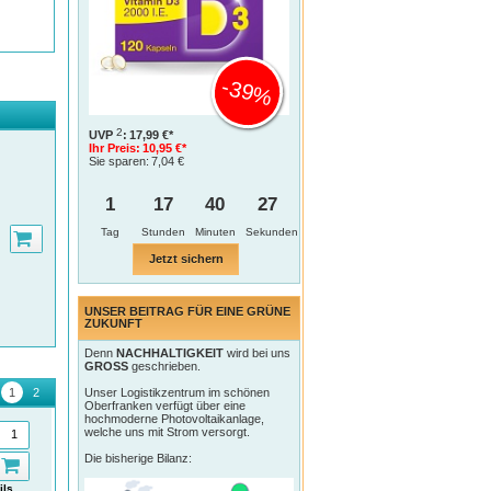
-39%
2
UVP
:
17,99 €*
Ihr Preis:
10,95 €*
Sie sparen:
7,04 €
1
17
40
27
Tag
Jetzt sichern
UNSER BEITRAG FÜR EINE GRÜNE
ZUKUNFT
Denn
NACHHALTIGKEIT
wird bei uns
GROSS
geschrieben.
Unser Logistikzentrum im schönen
Oberfranken verfügt über eine
hochmoderne Photovoltaikanlage,
welche uns mit Strom versorgt.
Die bisherige Bilanz:
ils
Details
Details