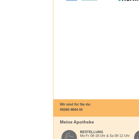
Wir sind für Sie da:
09280-9844 44
Meine Apotheke
BESTELLUNG
Mo-Fr 08-18 Uhr & Sa 08-12 Uhr