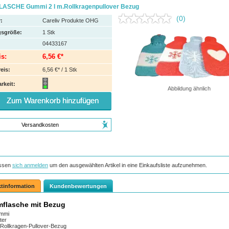
SCHE Gummi 2 l m.Rollkragenpullover Bezug
(0)
:
Careliv Produkte OHG
sgröße:
1
Stk
04433167
is:
6,56 €*
eis:
6,56 €* / 1 Stk
rkeit:
Abbildung ähnlich
Zum Warenkorb hinzufügen
Versandkosten
ssen
sich anmelden
um den ausgewählten Artikel in eine Einkaufsliste aufzunehmen.
tinformation
Kundenbewertungen
flasche mit Bezug
mmi
iter
 Rollkragen-Pullover-Bezug