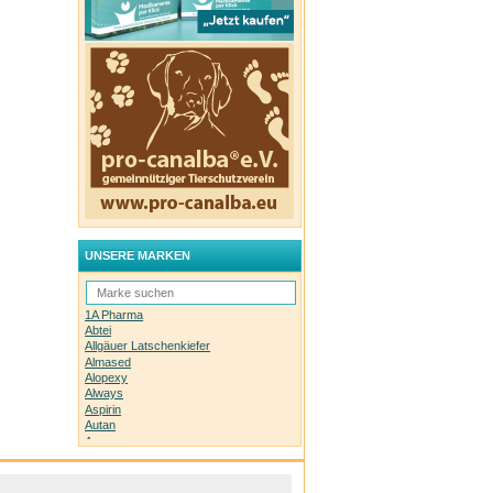
UNSERE MARKEN
1A Pharma
Abtei
Allgäuer Latschenkiefer
Almased
Alopexy
Always
Aspirin
Autan
Avene
Bachblüten-Orginal
Bepanthen
Basica