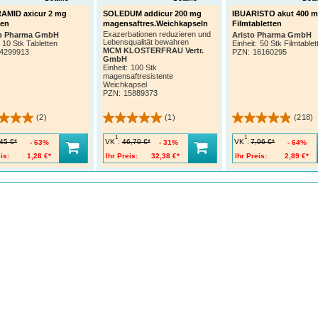
AMID axicur 2 mg
SOLEDUM addicur 200 mg
IBUARISTO akut 400 
ten
magensaftres.Weichkapseln
Filmtabletten
Exazerbationen reduzieren und
rp Pharma GmbH
Aristo Pharma GmbH
Lebensqualität bewahren
10 Stk Tabletten
Einheit:
50 Stk Filmtablet
MCM KLOSTERFRAU Vertr.
4299913
PZN
:
16160295
GmbH
Einheit:
100 Stk
magensaftresistente
Weichkapsel
PZN
:
15889373
(2)
(1)
(218)
1
1
VK
:
VK
:
45 €*
46,70 €*
7,96 €*
63%
31%
64%
is:
1,28 €*
Ihr Preis:
32,38 €*
Ihr Preis:
2,89 €*