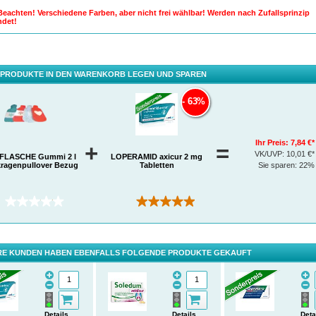
 Beachten! Verschiedene Farben, aber nicht frei wählbar! Werden nach Zufallsprinzip
ndet!
 PRODUKTE IN DEN WARENKORB LEGEN UND SPAREN
63%
Ihr Preis:
7,84 €*
+
=
VK/UVP:
10,01 €*
LASCHE Gummi 2 l
LOPERAMID axicur 2 mg
kragenpullover Bezug
Tabletten
Sie sparen:
22%
(0)
(2)
E KUNDEN HABEN EBENFALLS FOLGENDE PRODUKTE GEKAUFT
Details
Details
Deta