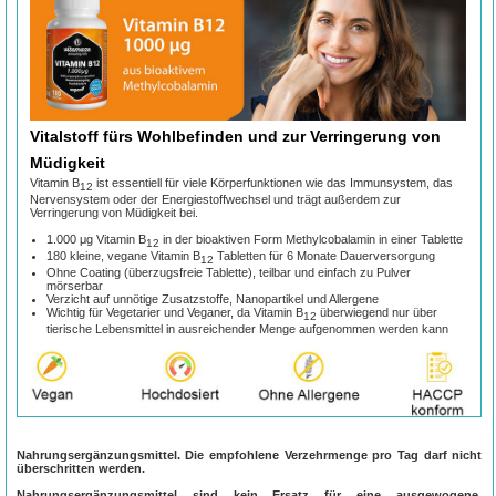
Vitalstoff fürs Wohlbefinden und zur Verringerung von
Müdigkeit
Vitamin B
ist essentiell für viele Körperfunktionen wie das Immunsystem, das
12
Nervensystem oder der Energiestoffwechsel und trägt außerdem zur
Verringerung von Müdigkeit bei.
1.000 μg Vitamin B
in der bioaktiven Form Methylcobalamin in einer Tablette
12
180 kleine, vegane Vitamin B
Tabletten für 6 Monate Dauerversorgung
12
Ohne Coating (überzugsfreie Tablette), teilbar und einfach zu Pulver
mörserbar
Verzicht auf unnötige Zusatzstoffe, Nanopartikel und Allergene
Wichtig für Vegetarier und Veganer, da Vitamin B
überwiegend nur über
12
tierische Lebensmittel in ausreichender Menge aufgenommen werden kann
Wirkung & Nutzen von Vitamin B
12
Nahrungsergänzungsmittel. Die empfohlene Verzehrmenge pro Tag darf nicht
überschritten werden.
Nahrungsergänzungsmittel sind kein Ersatz für eine ausgewogene,