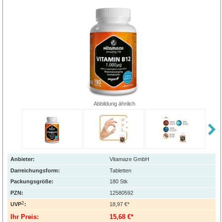
Abbildung ähnlich
Anbieter:
Vitamaze GmbH
Darreichungsform:
Tabletten
Packungsgröße:
180
Stk
PZN
:
12580592
2
UVP
:
18,97 €*
Ihr Preis:
15,68 €*