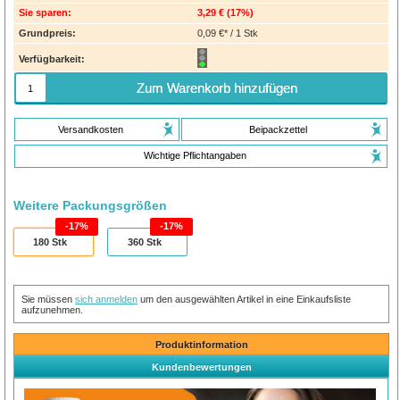
Sie sparen:
3,29 €
(
17%
)
Grundpreis:
0,09 €* / 1 Stk
Verfügbarkeit:
Zum Warenkorb hinzufügen
Versandkosten
Beipackzettel
Wichtige Pflichtangaben
Weitere Packungsgrößen
17%
17%
180
Stk
360
Stk
Sie müssen
sich anmelden
um den ausgewählten Artikel in eine Einkaufsliste
aufzunehmen.
Produktinformation
Kundenbewertungen