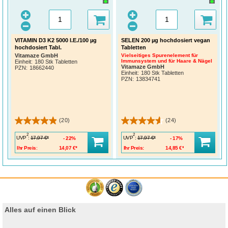
Gebrauchshinweise
Täglich 1 Tablette mit ausreichend Wasser einnehmen.
Warnhinweise / Rechtliche Hinweise
VITAMIN D3 K2 5000 I.E./100 µg
SELEN 200 µg hochdosiert vegan
Die angegebene empfohlene Verzehrmenge darf nicht überschritten werden.
hochdosiert Tabl.
Tabletten
Nahrungsergänzungsmittel sind kein Ersatz für eine ausgewogene und
abwechslungsreiche Ernährung und eine gesunde Lebensweise. Nicht für Kinder
Vitamaze GmbH
Vielseitiges Spurenelement für
und Jugendliche geeignet. Das Produkt ungeöffnet, kühl, trocken und außerhalb
Immunsystem und für Haare & Nägel
Einheit:
180 Stk Tabletten
der Reichweite von Kindern aufbewahren.
Vitamaze GmbH
PZN
:
18662440
Einheit:
180 Stk Tabletten
PZN
:
13834741
(20)
(24)
2
2
UVP
:
UVP
:
17,97 €*
17,97 €*
22%
17%
Ihr Preis:
14,07 €*
Ihr Preis:
14,85 €*
Alles auf einen Blick