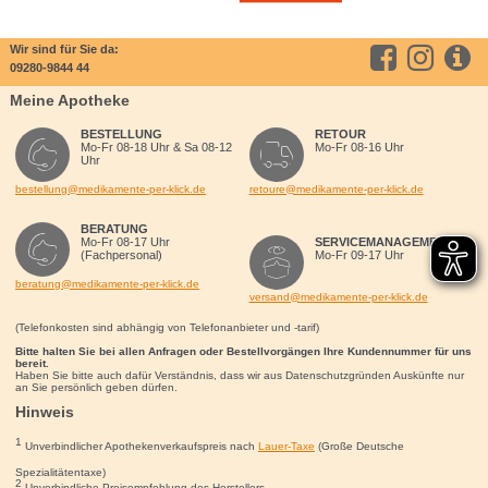
Wir sind für Sie da:
09280-9844 44
Meine Apotheke
BESTELLUNG
RETOUR
Mo-Fr 08-18 Uhr & Sa 08-12
Mo-Fr 08-16 Uhr
Uhr
bestellung@medikamente-per-klick.de
retoure@medikamente-per-klick.de
BERATUNG
Mo-Fr 08-17 Uhr
SERVICEMANAGEMENT
(Fachpersonal)
Mo-Fr 09-17 Uhr
beratung@medikamente-per-klick.de
versand@medikamente-per-klick.de
(Telefonkosten sind abhängig von Telefonanbieter und -tarif)
Bitte halten Sie bei allen Anfragen oder Bestellvorgängen Ihre Kundennummer für uns
bereit.
Haben Sie bitte auch dafür Verständnis, dass wir aus Datenschutzgründen Auskünfte nur
an Sie persönlich geben dürfen.
Hinweis
1
Unverbindlicher Apothekenverkaufspreis nach
Lauer-Taxe
(Große Deutsche
Spezialitätentaxe)
2