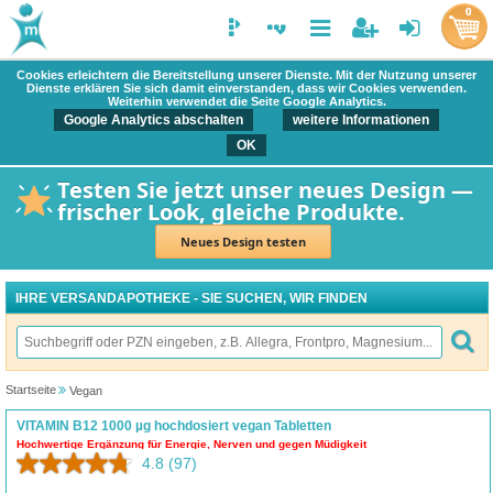
0
Cookies erleichtern die Bereitstellung unserer Dienste. Mit der Nutzung unserer
Dienste erklären Sie sich damit einverstanden, dass wir Cookies verwenden.
Weiterhin verwendet die Seite Google Analytics.
Google Analytics abschalten
weitere Informationen
OK
Testen Sie jetzt unser neues Design —
frischer Look, gleiche Produkte.
Neues Design testen
IHRE VERSANDAPOTHEKE - SIE SUCHEN, WIR FINDEN
Startseite
Vegan
VITAMIN B12 1000 µg hochdosiert vegan Tabletten
Hochwertige Ergänzung für Energie, Nerven und gegen Müdigkeit
4.8
(97)