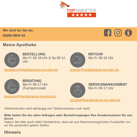
Wir sind für Sie da:
09280-9844 44
Meine Apotheke
BESTELLUNG
RETOUR
Mo-Fr 08-18 Uhr & Sa 08-12
Mo-Fr 08-16 Uhr
Uhr
bestellung@medikamente-per-klick.de
retoure@medikamente-per-klick.de
BERATUNG
Mo-Fr 08-17 Uhr
SERVICEMANAGEMENT
(Fachpersonal)
Mo-Fr 09-17 Uhr
beratung@medikamente-per-klick.de
versand@medikamente-per-klick.de
(Telefonkosten sind abhängig von Telefonanbieter und -tarif)
Bitte halten Sie bei allen Anfragen oder Bestellvorgängen Ihre Kundennummer für uns
bereit.
Haben Sie bitte auch dafür Verständnis, dass wir aus Datenschutzgründen Auskünfte nur
an Sie persönlich geben dürfen.
Hinweis