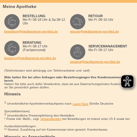
Meine Apotheke
BESTELLUNG
RETOUR
Mo-Fr 08-18 Uhr & Sa 08-12
Mo-Fr 08-16 Uhr
Uhr
bestellung@medikamente-per-klick.de
retoure@medikamente-per-klick.de
BERATUNG
Mo-Fr 08-17 Uhr
SERVICEMANAGEMENT
(Fachpersonal)
Mo-Fr 09-17 Uhr
beratung@medikamente-per-klick.de
versand@medikamente-per-klick.de
(Telefonkosten sind abhängig von Telefonanbieter und -tarif)
Bitte halten Sie bei allen Anfragen oder Bestellvorgängen Ihre Kundennummer für uns
bereit.
Haben Sie bitte auch dafür Verständnis, dass wir aus Datenschutzgründen Auskünfte nur
an Sie persönlich geben dürfen.
Hinweis
1
Unverbindlicher Apothekenverkaufspreis nach
Lauer-Taxe
(Große Deutsche
Spezialitätentaxe)
2
Unverbindliche Preisempfehlung des Herstellers
* Preise inkl. MwSt., zzgl.
Versandkosten
bei Bestellungen im Inland unter 15
€
sowie bei
Auslandsbestellungen.
** Gesetzl. Zuzahlung auf ein Kassenrezept einer gesetzl. Krankenkasse.
Hinweis zu Arzneimitteln