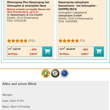
Rhinospray Plus Nasenspray bei
Nasenspray-ratiopharm
Schnupfen & verstopfter Nase
Erwachsene - bei Schnupfen -
DOPPELPACK
Befreit schnell verstopfte Nasen mit
dem Frische-Kick, ab 6 Jr.
Schnupfen? ratiopharm!
A. Nattermann & Cie GmbH
ratiopharm GmbH
Einheit:
10 ml Dosierspray
Einheit:
2X15 ml Nasenspray
PZN
:
07610138
PZN
:
81004356
(311)
(71)
1
2
VK
:
UVP
:
9,97 €*
15,00 €*
43%
56%
Ihr Preis:
5,66 €*
Ihr Preis:
6,64 €*
Alles auf einen Blick
Allergien
Auge, Nase & Ohr
Blase, Niere & Prostata