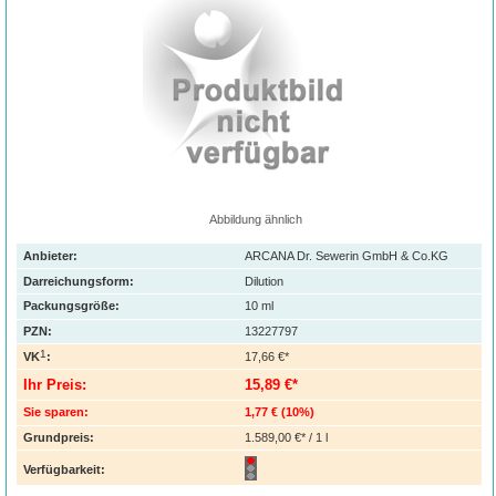
Abbildung ähnlich
Anbieter:
ARCANA Dr. Sewerin GmbH & Co.KG
Darreichungsform:
Dilution
Packungsgröße:
10
ml
PZN
:
13227797
1
VK
:
17,66 €*
Ihr Preis:
15,89 €*
Sie sparen:
1,77 €
(
10%
)
Grundpreis:
1.589,00 €* / 1 l
Verfügbarkeit: