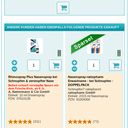
ANDERE KUNDEN HABEN EBENFALLS FOLGENDE PRODUKTE GEKAUFT
Rhinospray Plus Nasenspray bei
Nasenspray-ratiopharm
Schnupfen & verstopfter Nase
Erwachsene - bei Schnupfen -
DOPPELPACK
Befreit schnell verstopfte Nasen mit
dem Frische-Kick, ab 6 Jr.
Schnupfen? ratiopharm!
A. Nattermann & Cie GmbH
ratiopharm GmbH
Einheit:
10 ml Dosierspray
Einheit:
2X15 ml Nasenspray
PZN
:
07610138
PZN
:
81004356
(311)
(71)