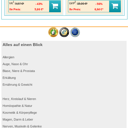
1
2
VK
:
UVP
:
9,97 €*
15,00 €*
43%
56%
Ihr Preis:
5,66 €*
Ihr Preis:
6,64 €*
Alles auf einen Blick
Allergien
Auge, Nase & Ohr
Blase, Niere & Prostata
Erkältung
Ernährung & Gewicht
Herz, Kreislauf & Nieren
Homöopathie & Natur
Kosmetik & Körperpflege
Magen, Darm & Leber
Nerven, Muskeln & Gelenke