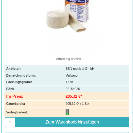
Abbildung ähnlich
Anbieter:
BSN medical GmbH
Darreichungsform:
Verband
Packungsgröße:
1
Stk
PZN
:
02154026
Ihr Preis:
205,32 €*
Grundpreis:
205,32 €* / 1 Stk
Verfügbarkeit:
Zum Warenkorb hinzufügen