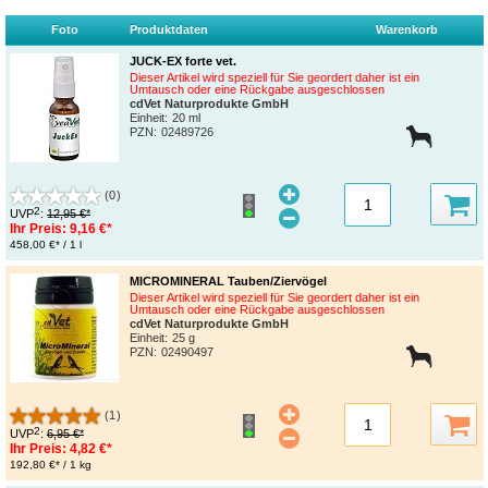
Foto
Produktdaten
Warenkorb
JUCK-EX forte vet.
Dieser Artikel wird speziell für Sie geordert daher ist ein
Umtausch oder eine Rückgabe ausgeschlossen
cdVet Naturprodukte GmbH
Einheit:
20 ml
PZN
:
02489726
(0)
2
UVP
:
12,95 €*
Ihr Preis:
9,16 €*
458,00 €* / 1 l
MICROMINERAL Tauben/Ziervögel
Dieser Artikel wird speziell für Sie geordert daher ist ein
Umtausch oder eine Rückgabe ausgeschlossen
cdVet Naturprodukte GmbH
Einheit:
25 g
PZN
:
02490497
(1)
2
UVP
:
6,95 €*
Ihr Preis:
4,82 €*
192,80 €* / 1 kg