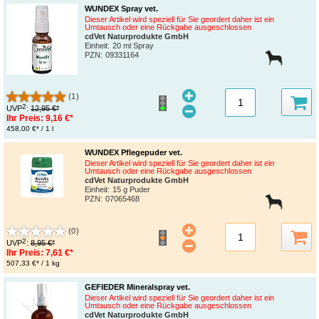
WUNDEX Spray vet.
Dieser Artikel wird speziell für Sie geordert daher ist ein
Umtausch oder eine Rückgabe ausgeschlossen
cdVet Naturprodukte GmbH
Einheit:
20 ml Spray
PZN
:
09331164
(1)
2
UVP
:
12,95 €*
Ihr Preis:
9,16 €*
458,00 €* / 1 l
WUNDEX Pflegepuder vet.
Dieser Artikel wird speziell für Sie geordert daher ist ein
Umtausch oder eine Rückgabe ausgeschlossen
cdVet Naturprodukte GmbH
Einheit:
15 g Puder
PZN
:
07065468
(0)
2
UVP
:
8,95 €*
Ihr Preis:
7,61 €*
507,33 €* / 1 kg
GEFIEDER Mineralspray vet.
Dieser Artikel wird speziell für Sie geordert daher ist ein
Umtausch oder eine Rückgabe ausgeschlossen
cdVet Naturprodukte GmbH