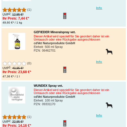
Info
(1)
2
UVP
:
12,95 €*
Ihr Preis:
7,44 €*
49,60 €* / 1 kg
GEFIEDER Mineralspray vet.
Dieser Artikel wird speziell für Sie geordert daher ist ein
Umtausch oder eine Rückgabe ausgeschlossen
cdVet Naturprodukte GmbH
Einheit:
500 ml Spray
PZN
:
06462701
Info
(0)
2
UVP
:
40,95 €*
Ihr Preis:
23,68 €*
47,36 €* / 1 l
WUNDEX Spray vet.
Dieser Artikel wird speziell für Sie geordert daher ist ein
Umtausch oder eine Rückgabe ausgeschlossen
cdVet Naturprodukte GmbH
Einheit:
100 ml Spray
PZN
:
09331170
Info
(1)
2
UVP
:
22,95 €*
Ihr Preis:
14,16 €*