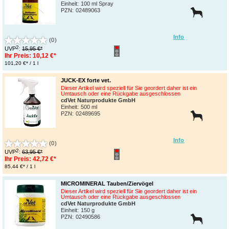
Einheit:
100 ml Spray
PZN
:
02489063
Info
(0)
2
UVP
:
15,95 €*
Ihr Preis:
10,12 €*
101,20 €* / 1 l
JUCK-EX forte vet.
Dieser Artikel wird speziell für Sie geordert daher ist ein
Umtausch oder eine Rückgabe ausgeschlossen
cdVet Naturprodukte GmbH
Einheit:
500 ml
PZN
:
02489695
Info
(0)
2
UVP
:
63,95 €*
Ihr Preis:
42,72 €*
85,44 €* / 1 l
MICROMINERAL Tauben/Ziervögel
Dieser Artikel wird speziell für Sie geordert daher ist ein
Umtausch oder eine Rückgabe ausgeschlossen
cdVet Naturprodukte GmbH
Einheit:
150 g
PZN
:
02490586