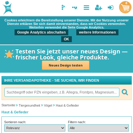
0
Cookies erleichtern die Bereitstellung unserer Dienste. Mit der Nutzung unserer
Dienste erklären Sie sich damit einverstanden, dass wir Cookies verwenden.
Weiterhin verwendet die Seite Google Analytics.
Google Analytics abschalten
weitere Informationen
OK
Testen Sie jetzt unser neues Design —
frischer Look, gleiche Produkte.
Neues Design testen
IHRE VERSANDAPOTHEKE - SIE SUCHEN, WIR FINDEN
Startseite
Tiergesundheit
Vögel
Haut & Gefieder
Haut & Gefieder
Sortieren nach:
Filtern nach: