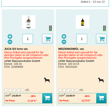
Artikel 1 - 13 von 13
JUCK-EX forte vet.
WEIZENKEIMÖL vet.
Dieser Artikel wird speziell für Sie
Dieser Artikel wird speziell für Sie
geordert daher ist ein Umtausch oder
geordert daher ist ein Umtausch oder
eine Rückgabe ausgeschlossen
eine Rückgabe ausgeschlossen
cdVet Naturprodukte GmbH
cdVet Naturprodukte GmbH
Einheit:
100 ml
Einheit:
100 ml Öl
PZN
:
02489689
PZN
:
09331626
(0)
(0)
2
2
UVP
:
UVP
:
24,95 €*
19,95 €*
30%
36%
Ihr Preis:
17,37 €*
Ihr Preis:
12,73 €*