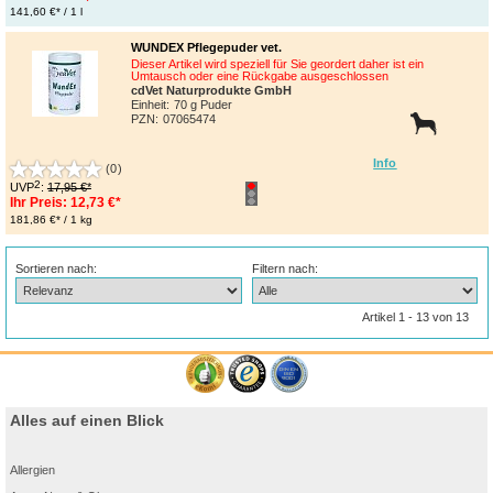
141,60 €* / 1 l
WUNDEX Pflegepuder vet.
Dieser Artikel wird speziell für Sie geordert daher ist ein
Umtausch oder eine Rückgabe ausgeschlossen
cdVet Naturprodukte GmbH
Einheit:
70 g Puder
PZN
:
07065474
Info
(0)
2
UVP
:
17,95 €*
Ihr Preis:
12,73 €*
181,86 €* / 1 kg
Sortieren nach:
Filtern nach:
Artikel 1 - 13 von 13
Alles auf einen Blick
Allergien