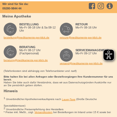
Wir sind für Sie da:
09280-9844 44
Meine Apotheke
BESTELLUNG
RETOUR
Mo-Fr 08-18 Uhr & Sa 08-12
Mo-Fr 08-16 Uhr
Uhr
bestellung@medikamente-per-klick.de
retoure@medikamente-per-klick.de
BERATUNG
Mo-Fr 08-17 Uhr
SERVICEMANAGEMENT
(Fachpersonal)
Mo-Fr 09-17 Uhr
beratung@medikamente-per-klick.de
versand@medikamente-per-klick.de
(Telefonkosten sind abhängig von Telefonanbieter und -tarif)
Bitte halten Sie bei allen Anfragen oder Bestellvorgängen Ihre Kundennummer für uns
bereit.
Haben Sie bitte auch dafür Verständnis, dass wir aus Datenschutzgründen Auskünfte nur
an Sie persönlich geben dürfen.
Hinweis
1
Unverbindlicher Apothekenverkaufspreis nach
Lauer-Taxe
(Große Deutsche
Spezialitätentaxe)
2
Unverbindliche Preisempfehlung des Herstellers
* Preise inkl. MwSt., zzgl.
Versandkosten
bei Bestellungen im Inland unter 15
€
sowie bei