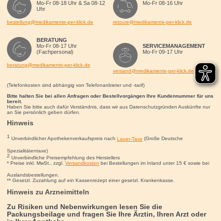
Mo-Fr 08-18 Uhr & Sa 08-12
Mo-Fr 08-16 Uhr
Uhr
bestellung@medikamente-per-klick.de
retoure@medikamente-per-klick.de
BERATUNG
Mo-Fr 08-17 Uhr
SERVICEMANAGEMENT
(Fachpersonal)
Mo-Fr 09-17 Uhr
beratung@medikamente-per-klick.de
versand@medikamente-per-klick.de
(Telefonkosten sind abhängig von Telefonanbieter und -tarif)
Bitte halten Sie bei allen Anfragen oder Bestellvorgängen Ihre Kundennummer für uns
bereit.
Haben Sie bitte auch dafür Verständnis, dass wir aus Datenschutzgründen Auskünfte nur
an Sie persönlich geben dürfen.
Hinweis
1
Unverbindlicher Apothekenverkaufspreis nach
Lauer-Taxe
(Große Deutsche
Spezialitätentaxe)
2
Unverbindliche Preisempfehlung des Herstellers
* Preise inkl. MwSt., zzgl.
Versandkosten
bei Bestellungen im Inland unter 15
€
sowie bei
Auslandsbestellungen.
** Gesetzl. Zuzahlung auf ein Kassenrezept einer gesetzl. Krankenkasse.
Hinweis zu Arzneimitteln
Zu Risiken und Nebenwirkungen lesen Sie die
Packungsbeilage und fragen Sie Ihre Ärztin, Ihren Arzt oder