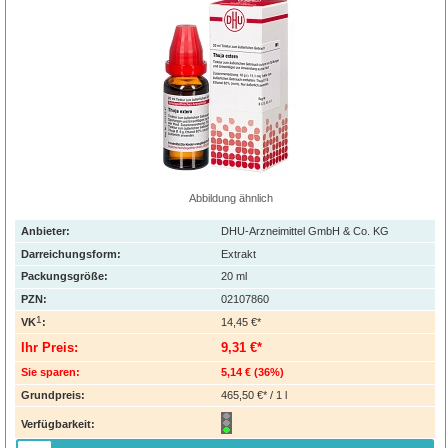
Abbildung ähnlich
Anbieter:
DHU-Arzneimittel GmbH & Co. KG
Darreichungsform:
Extrakt
Packungsgröße:
20
ml
PZN
:
02107860
1
VK
:
14,45 €*
Ihr Preis:
9,31 €*
Sie sparen:
5,14 €
(
36%
)
Grundpreis:
465,50 €* / 1 l
Verfügbarkeit: