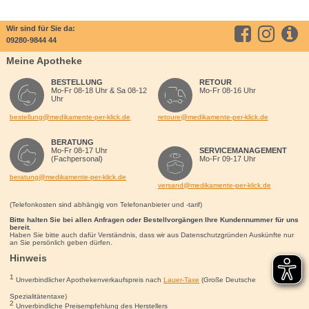
Wir sind für Sie da:
09280-9844 44
Meine Apotheke
BESTELLUNG
RETOUR
Mo-Fr 08-18 Uhr & Sa 08-12
Mo-Fr 08-16 Uhr
Uhr
bestellung@medikamente-per-klick.de
retoure@medikamente-per-klick.de
BERATUNG
Mo-Fr 08-17 Uhr
SERVICEMANAGEMENT
(Fachpersonal)
Mo-Fr 09-17 Uhr
beratung@medikamente-per-klick.de
versand@medikamente-per-klick.de
(Telefonkosten sind abhängig von Telefonanbieter und -tarif)
Bitte halten Sie bei allen Anfragen oder Bestellvorgängen Ihre Kundennummer für uns
bereit.
Haben Sie bitte auch dafür Verständnis, dass wir aus Datenschutzgründen Auskünfte nur
an Sie persönlich geben dürfen.
Hinweis
1
Unverbindlicher Apothekenverkaufspreis nach
Lauer-Taxe
(Große Deutsche
Spezialitätentaxe)
2
Unverbindliche Preisempfehlung des Herstellers