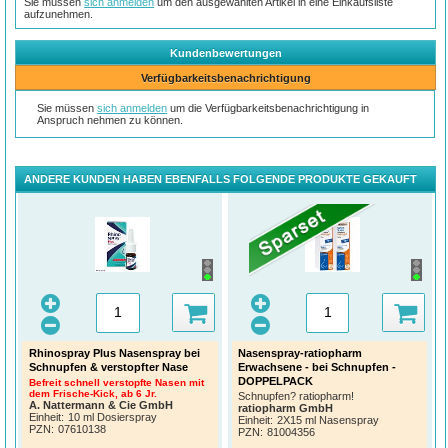
Sie müssen
sich anmelden
um den ausgewählten Artikel in eine Einkaufsliste
aufzunehmen.
Kundenbewertungen
Verfügbarkeitsbenachrichtigung
Sie müssen
sich anmelden
um die Verfügbarkeitsbenachrichtigung in
Anspruch nehmen zu können.
ANDERE KUNDEN HABEN EBENFALLS FOLGENDE PRODUKTE GEKAUFT
Rhinospray Plus Nasenspray bei
Nasenspray-ratiopharm
Schnupfen & verstopfter Nase
Erwachsene - bei Schnupfen -
DOPPELPACK
Befreit schnell verstopfte Nasen mit
dem Frische-Kick, ab 6 Jr.
Schnupfen? ratiopharm!
A. Nattermann & Cie GmbH
ratiopharm GmbH
Einheit:
10 ml Dosierspray
Einheit:
2X15 ml Nasenspray
PZN
:
07610138
PZN
:
81004356