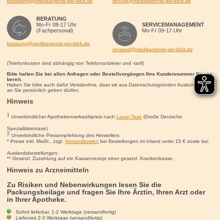
bestellung@medikamente-per-klick.de
retoure@medikamente-per-klick.de
BERATUNG
Mo-Fr 08-17 Uhr
SERVICEMANAGEMENT
(Fachpersonal)
Mo-Fr 09-17 Uhr
beratung@medikamente-per-klick.de
versand@medikamente-per-klick.de
(Telefonkosten sind abhängig von Telefonanbieter und -tarif)
Bitte halten Sie bei allen Anfragen oder Bestellvorgängen Ihre Kundennummer für uns
bereit.
Haben Sie bitte auch dafür Verständnis, dass wir aus Datenschutzgründen Auskünfte nur
an Sie persönlich geben dürfen.
Hinweis
1
Unverbindlicher Apothekenverkaufspreis nach
Lauer-Taxe
(Große Deutsche
Spezialitätentaxe)
2
Unverbindliche Preisempfehlung des Herstellers
* Preise inkl. MwSt., zzgl.
Versandkosten
bei Bestellungen im Inland unter 15
€
sowie bei
Auslandsbestellungen.
** Gesetzl. Zuzahlung auf ein Kassenrezept einer gesetzl. Krankenkasse.
Hinweis zu Arzneimitteln
Zu Risiken und Nebenwirkungen lesen Sie die
Packungsbeilage und fragen Sie Ihre Ärztin, Ihren Arzt oder
in Ihrer Apotheke.
Sofort lieferbar, 1-2 Werktage (versandfertig)
Lieferzeit 2-3 Werktage (versandfertig)