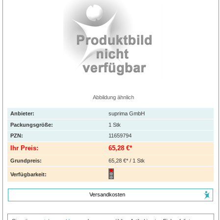
Abbildung ähnlich
Anbieter:
suprima GmbH
Packungsgröße:
1
Stk
PZN
:
11659794
Ihr Preis:
65,28 €*
Grundpreis:
65,28 €* / 1 Stk
Verfügbarkeit:
Versandkosten