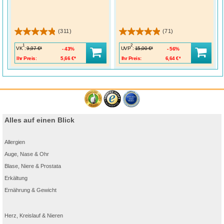
(311)
(71)
1
2
VK
:
UVP
:
9,97 €*
15,00 €*
43%
56%
Ihr Preis:
5,66 €*
Ihr Preis:
6,64 €*
Alles auf einen Blick
Allergien
Auge, Nase & Ohr
Blase, Niere & Prostata
Erkältung
Ernährung & Gewicht
Herz, Kreislauf & Nieren