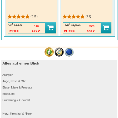
(311)
(71)
1
2
VK
:
UVP
:
9,97 €*
15,00 €*
43%
56%
Ihr Preis:
5,66 €*
Ihr Preis:
6,64 €*
Alles auf einen Blick
Allergien
Auge, Nase & Ohr
Blase, Niere & Prostata
Erkältung
Ernährung & Gewicht
Herz, Kreislauf & Nieren