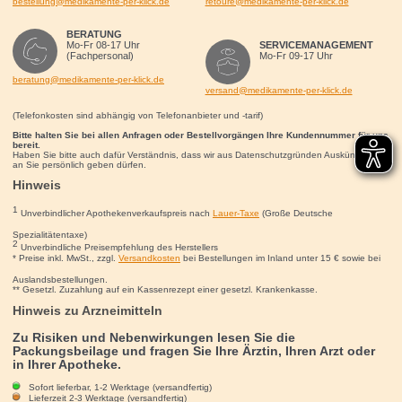
bestellung@medikamente-per-klick.de
retoure@medikamente-per-klick.de
BERATUNG
Mo-Fr 08-17 Uhr
SERVICEMANAGEMENT
(Fachpersonal)
Mo-Fr 09-17 Uhr
beratung@medikamente-per-klick.de
versand@medikamente-per-klick.de
(Telefonkosten sind abhängig von Telefonanbieter und -tarif)
Bitte halten Sie bei allen Anfragen oder Bestellvorgängen Ihre Kundennummer für uns
bereit.
Haben Sie bitte auch dafür Verständnis, dass wir aus Datenschutzgründen Auskünfte nur
an Sie persönlich geben dürfen.
Hinweis
1
Unverbindlicher Apothekenverkaufspreis nach
Lauer-Taxe
(Große Deutsche
Spezialitätentaxe)
2
Unverbindliche Preisempfehlung des Herstellers
* Preise inkl. MwSt., zzgl.
Versandkosten
bei Bestellungen im Inland unter 15
€
sowie bei
Auslandsbestellungen.
** Gesetzl. Zuzahlung auf ein Kassenrezept einer gesetzl. Krankenkasse.
Hinweis zu Arzneimitteln
Zu Risiken und Nebenwirkungen lesen Sie die
Packungsbeilage und fragen Sie Ihre Ärztin, Ihren Arzt oder
in Ihrer Apotheke.
Sofort lieferbar, 1-2 Werktage (versandfertig)
Lieferzeit 2-3 Werktage (versandfertig)