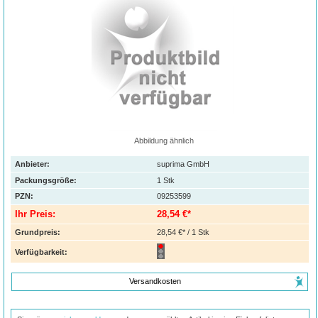
Abbildung ähnlich
Anbieter:
suprima GmbH
Packungsgröße:
1
Stk
PZN
:
09253599
Ihr Preis:
28,54 €*
Grundpreis:
28,54 €* / 1 Stk
Verfügbarkeit:
Versandkosten