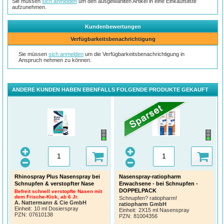
Sie müssen
sich anmelden
um den ausgewählten Artikel in eine Einkaufsliste
aufzunehmen.
Kundenbewertungen
Verfügbarkeitsbenachrichtigung
Sie müssen
sich anmelden
um die Verfügbarkeitsbenachrichtigung in
Anspruch nehmen zu können.
ANDERE KUNDEN HABEN EBENFALLS FOLGENDE PRODUKTE GEKAUFT
Rhinospray Plus Nasenspray bei
Nasenspray-ratiopharm
Schnupfen & verstopfter Nase
Erwachsene - bei Schnupfen -
DOPPELPACK
Befreit schnell verstopfte Nasen mit
dem Frische-Kick, ab 6 Jr.
Schnupfen? ratiopharm!
A. Nattermann & Cie GmbH
ratiopharm GmbH
Einheit:
10 ml Dosierspray
Einheit:
2X15 ml Nasenspray
PZN
:
07610138
PZN
:
81004356