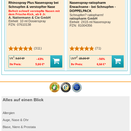
Rhinospray Plus Nasenspray bei
Nasenspray-ratiopharm
Schnupfen & verstopfter Nase
Erwachsene - bei Schnupfen -
DOPPELPACK
Befreit schnell verstopfte Nasen mit
dem Frische-Kick, ab 6 Jr.
Schnupfen? ratiopharm!
A. Nattermann & Cie GmbH
ratiopharm GmbH
Einheit:
10 ml Dosierspray
Einheit:
2X15 ml Nasenspray
PZN
:
07610138
PZN
:
81004356
(311)
(71)
1
2
VK
:
UVP
:
9,97 €*
15,00 €*
43%
56%
Ihr Preis:
5,66 €*
Ihr Preis:
6,64 €*
Alles auf einen Blick
Allergien
Auge, Nase & Ohr
Blase, Niere & Prostata