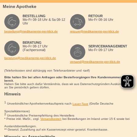
Meine Apotheke
BESTELLUNG
RETOUR
Mo-Fr 08-18 Uhr & Sa 08-12
Mo-Fr 08-16 Uhr
Uhr
bestellung@medikamente-per-klick.de
retoure@medikamente-per-klick.de
BERATUNG
Mo-Fr 08-17 Uhr
SERVICEMANAGEMENT
(Fachpersonal)
Mo-Fr 09-17 Uhr
beratung@medikamente-per-klick.de
versand@medikamente-per-klick.de
(Telefonkosten sind abhängig von Telefonanbieter und -tarif)
Bitte halten Sie bei allen Anfragen oder Bestellvorgängen Ihre Kundennummer für uns
bereit.
Haben Sie bitte auch dafür Verständnis, dass wir aus Datenschutzgründen Auskünfte nur
an Sie persönlich geben dürfen.
Hinweis
1
Unverbindlicher Apothekenverkaufspreis nach
Lauer-Taxe
(Große Deutsche
Spezialitätentaxe)
2
Unverbindliche Preisempfehlung des Herstellers
* Preise inkl. MwSt., zzgl.
Versandkosten
bei Bestellungen im Inland unter 15
€
sowie bei
Auslandsbestellungen.
** Gesetzl. Zuzahlung auf ein Kassenrezept einer gesetzl. Krankenkasse.
Hinweis zu Arzneimitteln