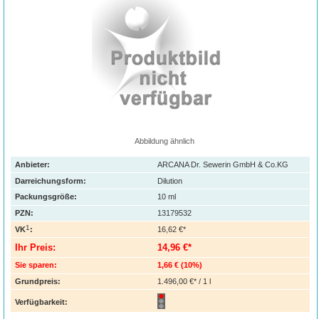
Abbildung ähnlich
Anbieter:
ARCANA Dr. Sewerin GmbH & Co.KG
Darreichungsform:
Dilution
Packungsgröße:
10
ml
PZN
:
13179532
1
VK
:
16,62 €*
Ihr Preis:
14,96 €*
Sie sparen:
1,66 €
(
10%
)
Grundpreis:
1.496,00 €* / 1 l
Verfügbarkeit: