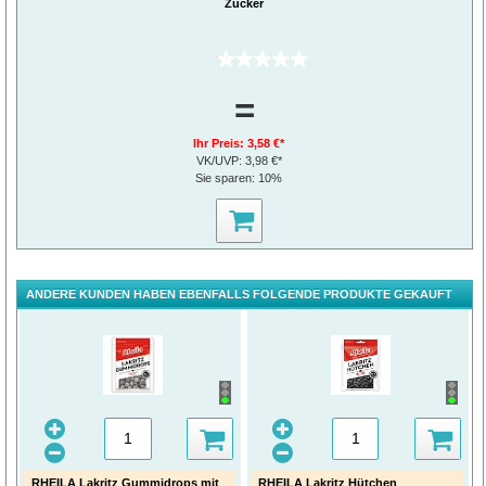
Zucker
(0)
=
Ihr Preis:
3,58 €*
VK/UVP:
3,98 €*
Sie sparen:
10%
ANDERE KUNDEN HABEN EBENFALLS FOLGENDE PRODUKTE GEKAUFT
RHEILA Lakritz Gummidrops mit
RHEILA Lakritz Hütchen