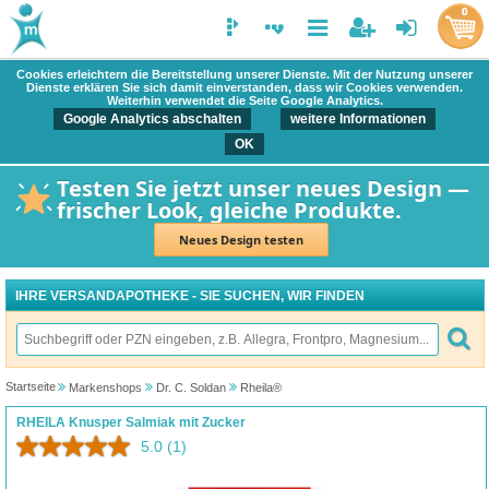
0
Cookies erleichtern die Bereitstellung unserer Dienste. Mit der Nutzung unserer
Dienste erklären Sie sich damit einverstanden, dass wir Cookies verwenden.
Weiterhin verwendet die Seite Google Analytics.
Google Analytics abschalten
weitere Informationen
OK
Testen Sie jetzt unser neues Design —
frischer Look, gleiche Produkte.
Neues Design testen
IHRE VERSANDAPOTHEKE - SIE SUCHEN, WIR FINDEN
Startseite
Markenshops
Dr. C. Soldan
Rheila®
RHEILA Knusper Salmiak mit Zucker
5.0
(1)