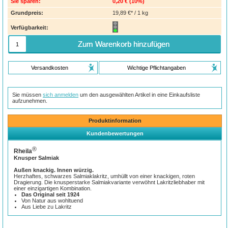
Sie sparen:
0,20 €
(
10%
)
Grundpreis:
19,89 €* / 1 kg
Verfügbarkeit:
Zum Warenkorb hinzufügen
Versandkosten
Wichtige Pflichtangaben
Sie müssen
sich anmelden
um den ausgewählten Artikel in eine Einkaufsliste
aufzunehmen.
Produktinformation
Kundenbewertungen
®
Rheila
Knusper Salmiak
Außen knackig. Innen würzig.
Herzhaftes, schwarzes Salmiaklakritz, umhüllt von einer knackigen, roten
Dragierung. Die knusperstarke Salmiak­variante verwöhnt Lakritzliebhaber mit
einer einzigartigen Kombination.
Das Original seit 1924
Von Natur aus wohltuend
Aus Liebe zu Lakritz