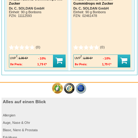
Zucker
Gummidrops mit Zucker
Dr. C. SOLDAN GmbH
Dr. C. SOLDAN GmbH
Einheit:
90 g Bonbons
Einheit:
90 g Bonbons
PZN
:
11112593
PZN
:
02461478
(0)
(0)
2
2
UVP
:
UVP
:
1,99 €*
1,99 €*
10%
10%
Ihr Preis:
1,79 €*
Ihr Preis:
1,79 €*
Alles auf einen Blick
Allergien
Auge, Nase & Ohr
Blase, Niere & Prostata
Erkältung