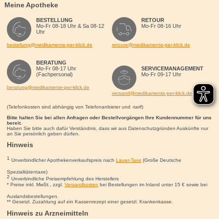
Meine Apotheke
BESTELLUNG
RETOUR
Mo-Fr 08-18 Uhr & Sa 08-12
Mo-Fr 08-16 Uhr
Uhr
bestellung@medikamente-per-klick.de
retoure@medikamente-per-klick.de
BERATUNG
Mo-Fr 08-17 Uhr
SERVICEMANAGEMENT
(Fachpersonal)
Mo-Fr 09-17 Uhr
beratung@medikamente-per-klick.de
versand@medikamente-per-klick.de
(Telefonkosten sind abhängig von Telefonanbieter und -tarif)
Bitte halten Sie bei allen Anfragen oder Bestellvorgängen Ihre Kundennummer für uns
bereit.
Haben Sie bitte auch dafür Verständnis, dass wir aus Datenschutzgründen Auskünfte nur
an Sie persönlich geben dürfen.
Hinweis
1
Unverbindlicher Apothekenverkaufspreis nach
Lauer-Taxe
(Große Deutsche
Spezialitätentaxe)
2
Unverbindliche Preisempfehlung des Herstellers
* Preise inkl. MwSt., zzgl.
Versandkosten
bei Bestellungen im Inland unter 15
€
sowie bei
Auslandsbestellungen.
** Gesetzl. Zuzahlung auf ein Kassenrezept einer gesetzl. Krankenkasse.
Hinweis zu Arzneimitteln