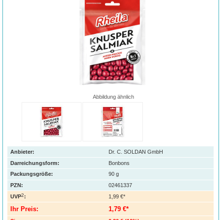
Abbildung ähnlich
Anbieter:
Dr. C. SOLDAN GmbH
Darreichungsform:
Bonbons
Packungsgröße:
90
g
PZN
:
02461337
2
UVP
:
1,99 €*
Ihr Preis:
1,79 €*