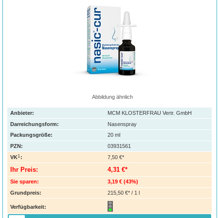
Abbildung ähnlich
Anbieter:
MCM KLOSTERFRAU Vertr. GmbH
Darreichungsform:
Nasenspray
Packungsgröße:
20
ml
PZN
:
03931561
1
VK
:
7,50 €*
Ihr Preis:
4,31 €*
Sie sparen:
3,19 €
(
43%
)
Grundpreis:
215,50 €* / 1 l
Verfügbarkeit: