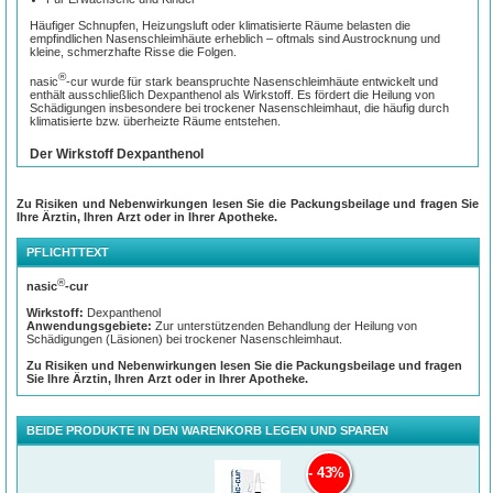
Häufiger Schnupfen, Heizungsluft oder klimatisierte Räume belasten die
empfindlichen Nasenschleimhäute erheblich – oftmals sind Austrocknung und
kleine, schmerzhafte Risse die Folgen.
®
nasic
-cur wurde für stark beanspruchte Nasenschleimhäute entwickelt und
enthält ausschließlich Dexpanthenol als Wirkstoff. Es fördert die Heilung von
Schädigungen insbesondere bei trockener Nasenschleimhaut, die häufig durch
klimatisierte bzw. überheizte Räume entstehen.
Der Wirkstoff Dexpanthenol
Durch häufiges Naseputzen, häufiges
Niesen, klimatisierte oder beheizte
Räume oder Corona-Schnelltests sind die
Zu Risiken und Nebenwirkungen lesen Sie die Packungsbeilage und fragen Sie
Nasenschleimhäute häufig gereizt und
Ihre Ärztin, Ihren Arzt oder in Ihrer Apotheke.
trocken.
PFLICHTTEXT
nasic-cur wurde für stark beanspruchte
Nasenschleimhäute entwickelt und enthält
ausschließlich Dexpanthenol als
®
nasic
-cur
Wirkstoff.
Wirkstoff:
Dexpanthenol
Dexpanthenol ist eine Vorstufe des
Anwendungsgebiete:
Zur unterstützenden Behandlung der Heilung von
Vitamins Pantothensäure (Vitamin B
)
5
Schädigungen (Läsionen) bei trockener Nasenschleimhaut.
und für seine wundheilungsfördernden
Eigenschaften bekannt. Es unterstützt die
Zu Risiken und Nebenwirkungen lesen Sie die Packungsbeilage und fragen
Heilung bereits geschädigter Zellen und
Sie Ihre Ärztin, Ihren Arzt oder in Ihrer Apotheke.
trägt so zu einer schnellen Erholung der gereizten Nasenschleimhaut bei.
Dexpanthenol unterstützt außerdem die Behandlung bei trockener
Nasenschleimhaut.
BEIDE PRODUKTE IN DEN WARENKORB LEGEN UND SPAREN
®
nasic
-cur ist für Erwachsene und Kinder geeignet. Es enthält keine
abschwellenden Wirkstoffe und kann nach dem Öffnen bis zu 6 Monate
verwendet werden.
43%