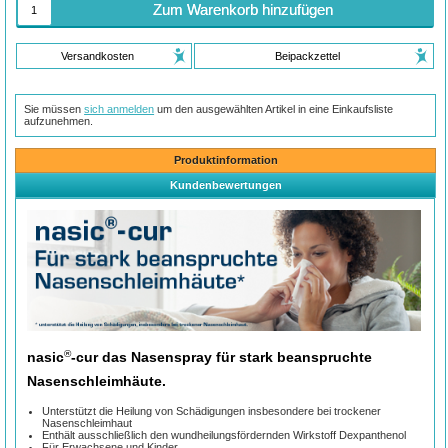
Zum Warenkorb hinzufügen
Versandkosten
Beipackzettel
Sie müssen
sich anmelden
um den ausgewählten Artikel in eine Einkaufsliste
aufzunehmen.
Produktinformation
Kundenbewertungen
®
nasic
-cur das Nasenspray für stark beanspruchte
Nasenschleimhäute.
Unterstützt die Heilung von Schädigungen insbesondere bei trockener
Nasenschleimhaut
Enthält ausschließlich den wundheilungsfördernden Wirkstoff Dexpanthenol
Für Erwachsene und Kinder