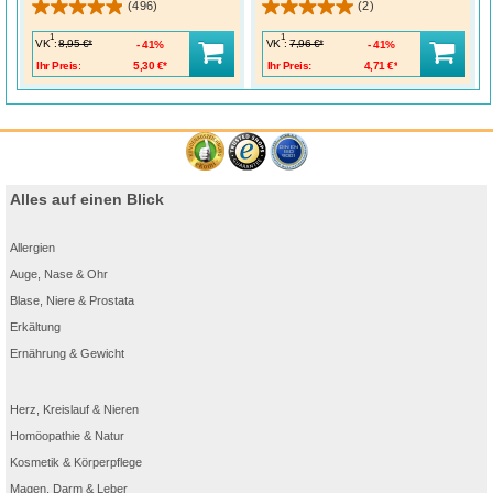
(496)
(2)
Wirkstoff: Dexpanthenol.
Anwendungsgebiete
: Zur unterstützenden Behandlung der Heilung
von Schädigungen (Läsionen) bei trockener Nasenschleimhaut.
1
1
VK
:
VK
:
8,95 €*
7,96 €*
41%
41%
Zu Risiken und Nebenwirkungen lesen Sie die Packungsbeilage und fragen Sie Ihre
Ärztin, Ihren Arzt oder in Ihrer Apotheke.
Ihr Preis:
5,30 €*
Ihr Preis:
4,71 €*
Alles auf einen Blick
Allergien
Auge, Nase & Ohr
Blase, Niere & Prostata
Erkältung
Ernährung & Gewicht
Herz, Kreislauf & Nieren
Homöopathie & Natur
Kosmetik & Körperpflege
Magen, Darm & Leber