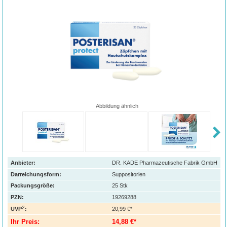
Abbildung ähnlich
Anbieter:
DR. KADE Pharmazeutische Fabrik GmbH
Darreichungsform:
Suppositorien
Packungsgröße:
25
Stk
PZN
:
19269288
2
UVP
:
20,99 €*
Ihr Preis:
14,88 €*