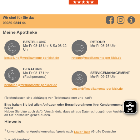
Wir sind für Sie da:
09280-9844 44
Meine Apotheke
BESTELLUNG
RETOUR
Mo-Fr 08-18 Uhr & Sa 08-12
Mo-Fr 08-16 Uhr
Uhr
bestellung@medikamente-per-klick.de
retoure@medikamente-per-klick.de
BERATUNG
Mo-Fr 08-17 Uhr
SERVICEMANAGEMENT
(Fachpersonal)
Mo-Fr 09-17 Uhr
beratung@medikamente-per-klick.de
versand@medikamente-per-klick.de
(Telefonkosten sind abhängig von Telefonanbieter und -tarif)
Bitte halten Sie bei allen Anfragen oder Bestellvorgängen Ihre Kundennummer für uns
bereit.
Haben Sie bitte auch dafür Verständnis, dass wir aus Datenschutzgründen Auskünfte nur
an Sie persönlich geben dürfen.
Hinweis
1
Unverbindlicher Apothekenverkaufspreis nach
Lauer-Taxe
(Große Deutsche
Spezialitätentaxe)