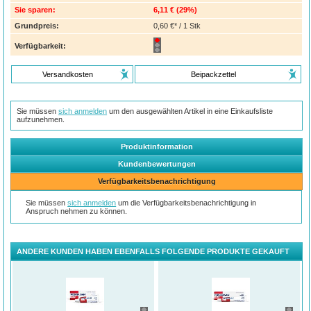
Sie sparen:
6,11 €
(
29%
)
Grundpreis:
0,60 €* / 1 Stk
Verfügbarkeit:
Versandkosten
Beipackzettel
Sie müssen
sich anmelden
um den ausgewählten Artikel in eine Einkaufsliste
aufzunehmen.
Produktinformation
Kundenbewertungen
Verfügbarkeitsbenachrichtigung
Sie müssen
sich anmelden
um die Verfügbarkeitsbenachrichtigung in
Anspruch nehmen zu können.
ANDERE KUNDEN HABEN EBENFALLS FOLGENDE PRODUKTE GEKAUFT