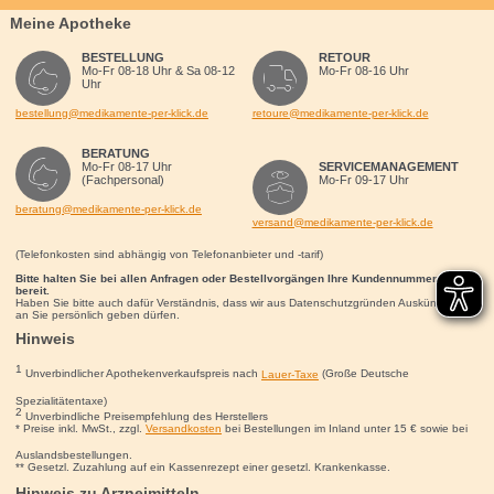
Meine Apotheke
BESTELLUNG
RETOUR
Mo-Fr 08-18 Uhr & Sa 08-12
Mo-Fr 08-16 Uhr
Uhr
bestellung@medikamente-per-klick.de
retoure@medikamente-per-klick.de
BERATUNG
Mo-Fr 08-17 Uhr
SERVICEMANAGEMENT
(Fachpersonal)
Mo-Fr 09-17 Uhr
beratung@medikamente-per-klick.de
versand@medikamente-per-klick.de
(Telefonkosten sind abhängig von Telefonanbieter und -tarif)
Bitte halten Sie bei allen Anfragen oder Bestellvorgängen Ihre Kundennummer für uns
bereit.
Haben Sie bitte auch dafür Verständnis, dass wir aus Datenschutzgründen Auskünfte nur
an Sie persönlich geben dürfen.
Hinweis
1
Unverbindlicher Apothekenverkaufspreis nach
Lauer-Taxe
(Große Deutsche
Spezialitätentaxe)
2
Unverbindliche Preisempfehlung des Herstellers
* Preise inkl. MwSt., zzgl.
Versandkosten
bei Bestellungen im Inland unter 15
€
sowie bei
Auslandsbestellungen.
** Gesetzl. Zuzahlung auf ein Kassenrezept einer gesetzl. Krankenkasse.
Hinweis zu Arzneimitteln