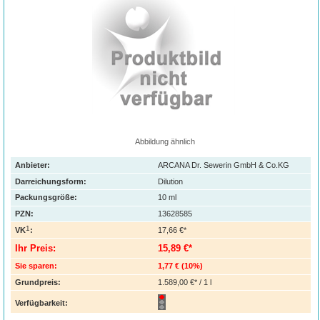
Abbildung ähnlich
Anbieter:
ARCANA Dr. Sewerin GmbH & Co.KG
Darreichungsform:
Dilution
Packungsgröße:
10
ml
PZN
:
13628585
1
VK
:
17,66 €*
Ihr Preis:
15,89 €*
Sie sparen:
1,77 €
(
10%
)
Grundpreis:
1.589,00 €* / 1 l
Verfügbarkeit: