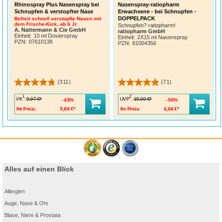
Rhinospray Plus Nasenspray bei
Nasenspray-ratiopharm
Schnupfen & verstopfter Nase
Erwachsene - bei Schnupfen -
DOPPELPACK
Befreit schnell verstopfte Nasen mit
dem Frische-Kick, ab 6 Jr.
Schnupfen? ratiopharm!
A. Nattermann & Cie GmbH
ratiopharm GmbH
Einheit:
10 ml Dosierspray
Einheit:
2X15 ml Nasenspray
PZN
:
07610138
PZN
:
81004356
(311)
(71)
1
2
VK
:
UVP
:
9,97 €*
15,00 €*
43%
56%
Ihr Preis:
5,66 €*
Ihr Preis:
6,64 €*
Alles auf einen Blick
Allergien
Auge, Nase & Ohr
Blase, Niere & Prostata