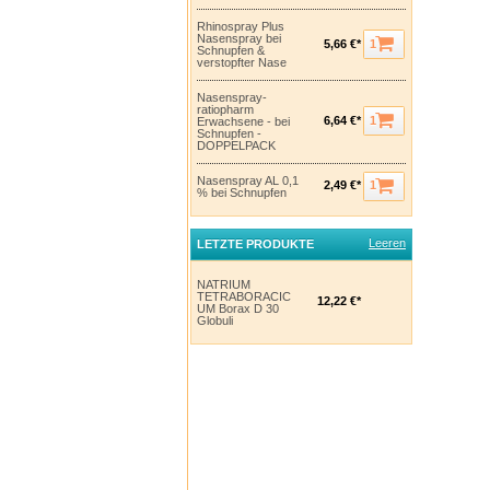
Rhinospray Plus
Nasenspray bei
1
5,66 €*
Schnupfen &
verstopfter Nase
Nasenspray-
ratiopharm
1
6,64 €*
Erwachsene - bei
Schnupfen -
DOPPELPACK
Nasenspray AL 0,1
1
2,49 €*
% bei Schnupfen
Leeren
LETZTE PRODUKTE
NATRIUM
TETRABORACIC
12,22 €*
UM Borax D 30
Globuli