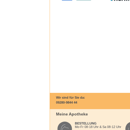
Wir sind für Sie da:
09280-9844 44
Meine Apotheke
BESTELLUNG
Mo-Fr 08-18 Uhr & Sa 08-12 Uhr