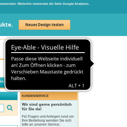
 verwenden. Weiterhin verwendet die Seite Google Analytics.
ukte.
Neues Design testen
Neuanmeldung
Anmelden
0
Artikel
0,00 €
PS
WECHSELWIRKUNGSCHECK
KUNDENSERVICE
Wir sind gerne persönlich
für Sie da!
Für Fragen und Anliegen rund um
Ihre Bestellung wenden Sie sich
bitte an unseren Service: