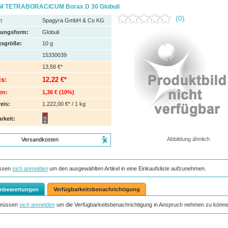
M TETRABORACICUM Borax D 30 Globuli
(0)
:
Spagyra GmbH & Co KG
hungsform:
Globuli
sgröße:
10
g
15330039
13,58 €*
is:
12,22 €*
en:
1,36 €
(
10%
)
eis:
1.222,00 €* / 1 kg
rkeit:
Abbildung ähnlich
Versandkosten
ssen
sich anmelden
um den ausgewählten Artikel in eine Einkaufsliste aufzunehmen.
nbewertungen
Verfügbarkeitsbenachrichtigung
 müssen
sich anmelden
um die Verfügbarkeitsbenachrichtigung in Anspruch nehmen zu könne