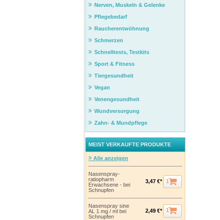
Nerven, Muskeln & Gelenke
Pflegebedarf
Raucherentwöhnung
Schmerzen
Schnelltests, Testkits
Sport & Fitness
Tiergesundheit
Vegan
Venengesundheit
Wundversorgung
Zahn- & Mundpflege
MEIST VERKAUFTE PRODUKTE
Alle anzeigen
Nasenspray-
ratiopharm
1
3,47 €*
Erwachsene - bei
Schnupfen
Nasenspray sine
1
2,49 €*
AL 1 mg / ml bei
Schnupfen