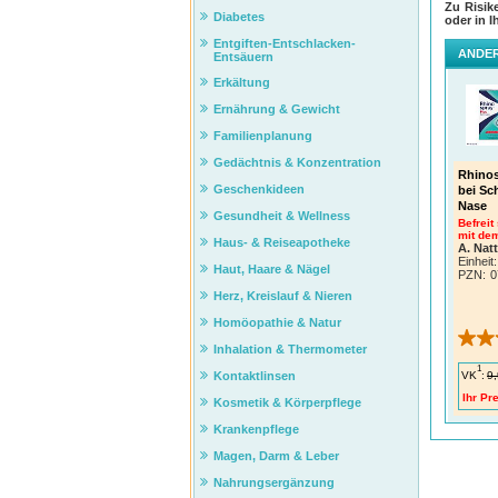
Zu Risik
Diabetes
oder in I
Entgiften-Entschlacken-
ANDER
Entsäuern
Erkältung
Ernährung & Gewicht
Familienplanung
Gedächtnis & Konzentration
Rhinos
Geschenkideen
bei Sc
Nase
Gesundheit & Wellness
Befreit
mit dem
Haus- & Reiseapotheke
A. Nat
Einheit:
Haut, Haare & Nägel
PZN
:
0
Herz, Kreislauf & Nieren
Homöopathie & Natur
Inhalation & Thermometer
1
VK
:
9,
Kontaktlinsen
Ihr Pre
Kosmetik & Körperpflege
Krankenpflege
Magen, Darm & Leber
Nahrungsergänzung