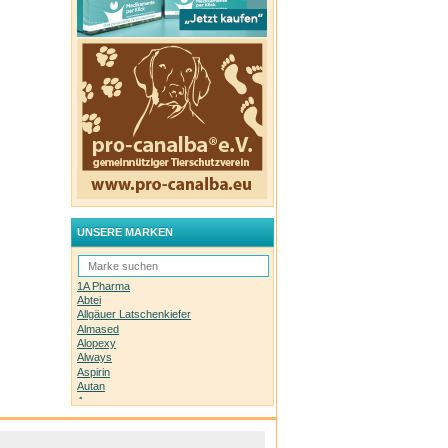
UNSERE MARKEN
1A Pharma
Abtei
Allgäuer Latschenkiefer
Almased
Alopexy
Always
Aspirin
Autan
Avene
Bachblüten-Orginal
Bepanthen
Basica