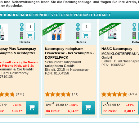
en und Nebenwirkungen lesen Sie die Packungsbeilage und fragen Sie Ihre Ärztin, I
hrer Apotheke.
E KUNDEN HABEN EBENFALLS FOLGENDE PRODUKTE GEKAUFT
Details
Details
Deta
pray Plus Nasenspray
Nasenspray-ratiopharm
NASIC Nasenspray
hnupfen & verstopfter
Erwachsene - bei Schnupfen -
MCM KLOSTERFRAU Ve
GmbH
DOPPELPACK
Einheit:
15 ml Nasenspr
Schnupfen? ratiopharm!
 schnell verstopfte Nasen
PZN
:
10065578
 Frische-Kick, ab 6 Jr.
ratiopharm GmbH
termann & Cie GmbH
Einheit:
2X15 ml Nasenspray
10 ml Dosierspray
PZN
:
81004356
7610138
(311)
(71)
(496)
2
1
UVP
:
VK
:
97 €*
15,00 €*
8,95 €*
43%
56%
41%
is:
5,66 €*
Ihr Preis:
6,64 €*
Ihr Preis:
5,30 €*