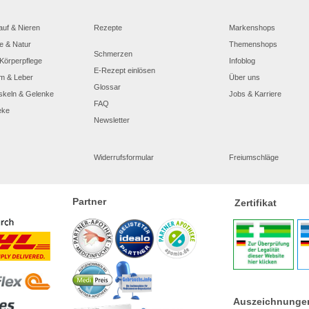
auf & Nieren
Rezepte
Markenshops
e & Natur
Themenshops
Schmerzen
Körperpflege
Infoblog
E-Rezept einlösen
m & Leber
Über uns
Glossar
skeln & Gelenke
Jobs & Karriere
FAQ
eke
Newsletter
Widerrufsformular
Freiumschläge
Partner
Zertifikat
Auszeichnunge