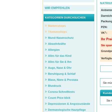
NATRIU
WIR EMPFEHLEN
Anbieter
Darreic
KATEGORIEN DURCHSUCHEN
Packung
Markenshops
PZN
:
Themenshops
1
VK
:
Mund-Nasenschutz
Ihr Pre
Abwehrkräfte
Sie spar
Allergien
Grundpr
Alles für das Kind
Verfügba
Alles für Sie & Ihn
Auge, Nase & Ohr
Beruhigung & Schlaf
Blase, Niere & Prostata
Sie mü
Blutdruck
Corona Schnelltests
Kunde
Count Price klick
Sie
Depressionen & Angstzustände
Dermatologische Hautpflege