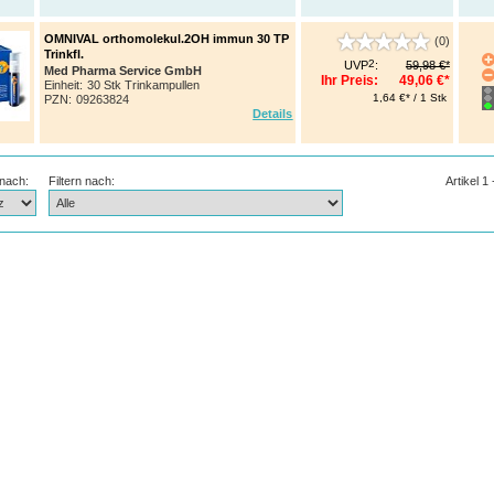
OMNIVAL orthomolekul.2OH immun 30 TP
(0)
Trinkfl.
2
UVP
:
59,98 €*
Med Pharma Service GmbH
Ihr Preis:
49,06 €*
Einheit:
30 Stk Trinkampullen
1,64 €* / 1 Stk
PZN
:
09263824
Details
 nach:
Filtern nach:
Artikel 1