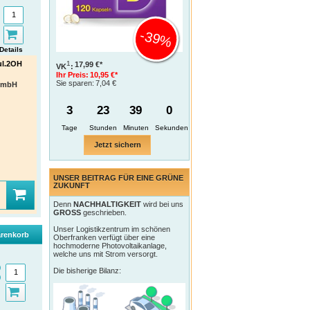
-39%
Details
1
ul.2OH
17,99 €*
VK
:
Ihr Preis:
10,95 €*
Sie sparen:
7,04 €
 GmbH
3
23
38
59
Tage
Jetzt sichern
UNSER BEITRAG FÜR EINE GRÜNE
ZUKUNFT
Denn
NACHHALTIGKEIT
wird bei uns
GROSS
geschrieben.
Unser Logistikzentrum im schönen
renkorb
Oberfranken verfügt über eine
hochmoderne Photovoltaikanlage,
welche uns mit Strom versorgt.
Die bisherige Bilanz: