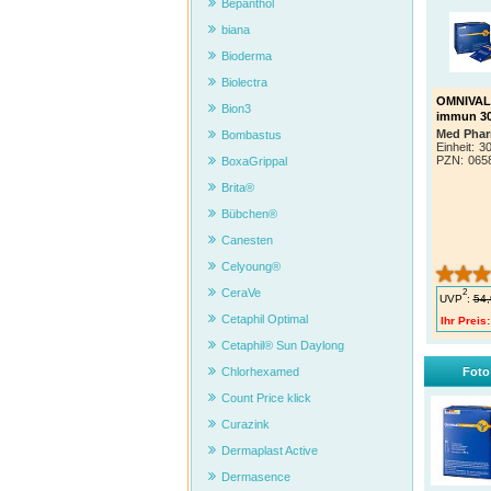
Bepanthol
biana
Bioderma
Biolectra
OMNIVAL
Bion3
immun 30
Med Phar
Bombastus
Einheit:
30
PZN
:
065
BoxaGrippal
Brita®
Bübchen®
Canesten
Celyoung®
2
CeraVe
UVP
:
54,
Cetaphil Optimal
Ihr Preis:
Cetaphil® Sun Daylong
Foto
Chlorhexamed
Count Price klick
Curazink
Dermaplast Active
Dermasence