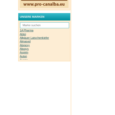
UNSERE MARKEN
1A Pharma
Abtei
Allgäuer Latschenkiefer
Almased
Alopexy
Always
Aspirin
Autan
Avene
Bachblüten-Orginal
Bepanthen
Basica
Biolectra
Bombastus
Boots Laboratories
BoxaGrippal
Bübchen
Canesten
Caudalie
Celyoung
Claire Fisher
Count Price klick
Daylong