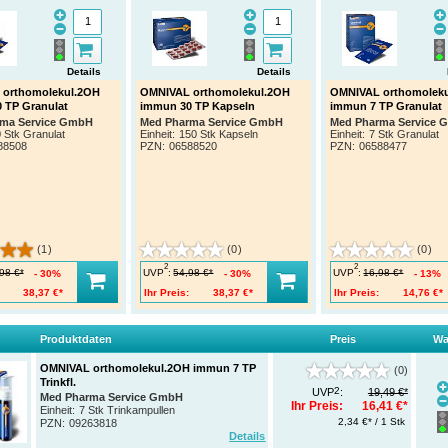
Details
Details
 orthomolekul.2OH
OMNIVAL orthomolekul.2OH
OMNIVAL orthomolek
 TP Granulat
immun 30 TP Kapseln
immun 7 TP Granulat
ma Service GmbH
Med Pharma Service GmbH
Med Pharma Service
 Stk Granulat
Einheit:
150 Stk Kapseln
Einheit:
7 Stk Granulat
88508
PZN
:
06588520
PZN
:
06588477
(1)
(0)
(0)
2
2
UVP
:
UVP
:
98 €*
54,98 €*
16,98 €*
30%
30%
13%
38,37 €*
Ihr Preis:
38,37 €*
Ihr Preis:
14,76 €*
Produktdaten
Preis
Wa
OMNIVAL orthomolekul.2OH immun 7 TP
(0)
Trinkfl.
2
UVP
:
19,49 €*
Med Pharma Service GmbH
Ihr Preis:
16,41 €*
Einheit:
7 Stk Trinkampullen
2,34 €* / 1 Stk
PZN
:
09263818
Details