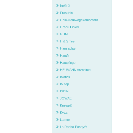
frei® öl
Fresubin
Gelo Atemwegskompetenz
Granu Fink®
GUM
H & S Tee
Hansaplast
Hautfit
Hautpflege
HEUMANN Arzneitee
Ibiotics
Ibutop
ISDIN
JOWAE
Kneipp®
Kytta
La mer
La Roche-Posay®