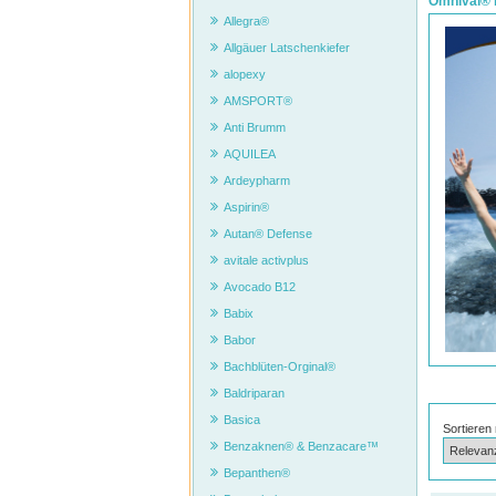
Omnival®
Allegra®
Allgäuer Latschenkiefer
alopexy
AMSPORT®
Anti Brumm
AQUILEA
Ardeypharm
Aspirin®
Autan® Defense
avitale activplus
Avocado B12
Babix
Babor
Bachblüten-Orginal®
Baldriparan
Basica
Sortieren
Benzaknen® & Benzacare™
Bepanthen®