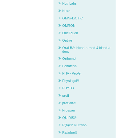
NutriLabs
Nuxe
OMNi-BiOTiC
OMRON
OneTouch
Optive
Oral-B®, blend-a-med & blend-a-
dent
Orthomol
Penaten®
PHA - PetVet
Physiogel®
PHYTO
proff
proSan®
Prospan
QUIRIS®
R(h)ein Nutrition
Ratioline®