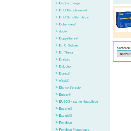
Dextro Energie
DHU Komplexmittel
DHU Schüßler Salze
Dobendan®
doc®
Doppelherz®
Dr. C. Soldan
Sortieren
Dr. Theiss
Dreluso
Dulcolax
Durex®
efasit®
Elanco Seresto
Emser®
EUBOS - sanfte Hautpflege
Eucerin®
Excipial®
Femibion
Femibion Menopause