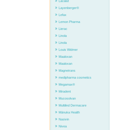
Lacalut
Layenberger®
Lefax
Lemon Pharma
Lierac
Linola
Linola
Louis Widmer
Maaloxan
Maaloxan
Magnetrans
medipharma cosmetics
Megamax®
Miradent
Mucosolvan
Multilind Dermacare
Mānuka Health
Nasivin
Nivea