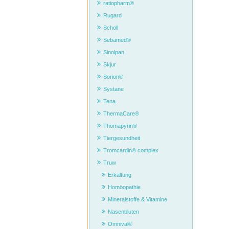
ratiopharm®
Rugard
Scholl
Sebamed®
Sinolpan
Skjur
Sorion®
Systane
Tena
ThermaCare®
Thomapyrin®
Tiergesundheit
Tromcardin® complex
Truw
Erkältung
Homöopathie
Mineralstoffe & Vitamine
Nasenbluten
Omnival®