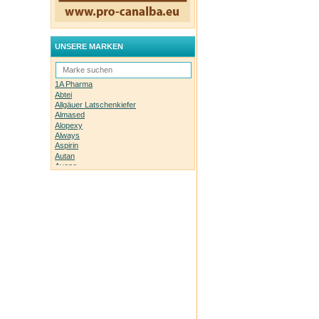
UNSERE MARKEN
1A Pharma
Abtei
Allgäuer Latschenkiefer
Almased
Alopexy
Always
Aspirin
Autan
Avene
Bachblüten-Orginal
Bepanthen
Basica
Biolectra
Bombastus
Boots Laboratories
BoxaGrippal
Bübchen
Canesten
Caudalie
Celyoung
Claire Fisher
Count Price klick
Daylong