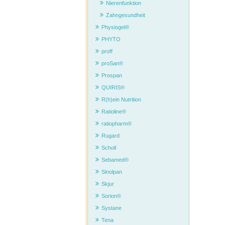
Nierenfunktion
Zahngesundheit
Physiogel®
PHYTO
proff
proSan®
Prospan
QUIRIS®
R(h)ein Nutrition
Ratioline®
ratiopharm®
Rugard
Scholl
Sebamed®
Sinolpan
Skjur
Sorion®
Systane
Tena