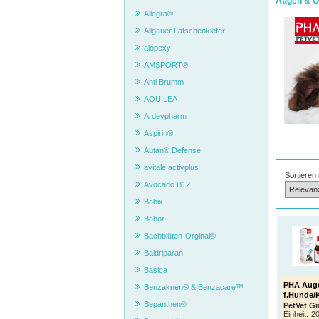
Augen & O
Allegra®
Allgäuer Latschenkiefer
alopexy
AMSPORT®
Anti Brumm
AQUILEA
Ardeypharm
Aspirin®
Autan® Defense
avitale activplus
Sortieren
Avocado B12
Babix
Babor
Bachblüten-Orginal®
Baldriparan
Basica
PHA Auge
Benzaknen® & Benzacare™
f.Hunde/
Bepanthen®
PetVet 
Einheit:
20