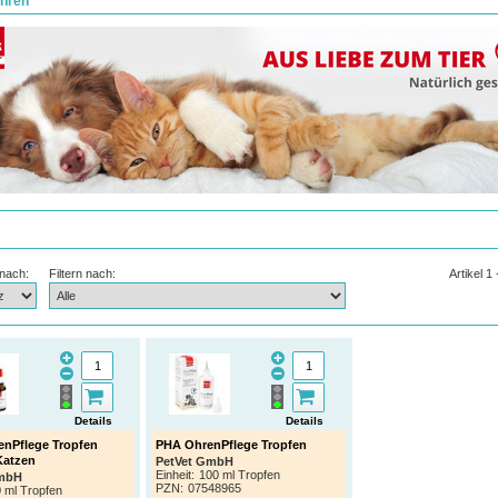
hren
 nach:
Filtern nach:
Artikel 1
Details
Details
nPflege Tropfen
PHA OhrenPflege Tropfen
Katzen
PetVet GmbH
Einheit:
100 ml Tropfen
GmbH
PZN
:
07548965
 ml Tropfen