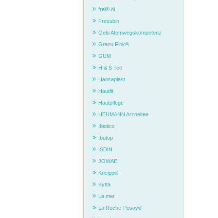
frei® öl
Fresubin
Gelo Atemwegskompetenz
Granu Fink®
GUM
H & S Tee
Hansaplast
Hautfit
Hautpflege
HEUMANN Arzneitee
Ibiotics
Ibutop
ISDIN
JOWAE
Kneipp®
Kytta
La mer
La Roche-Posay®