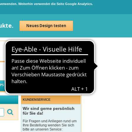
 verwenden. Weiterhin verwendet die Seite Google Analytics.
ukte.
Neues Design testen
Neuanmeldung
Anmelden
0
Artikel
0,00 €
PS
WECHSELWIRKUNGSCHECK
KUNDENSERVICE
Wir sind gerne persönlich
für Sie da!
Für Fragen und Anliegen rund um
Ihre Bestellung wenden Sie sich
bitte an unseren Service: