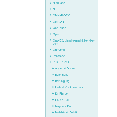
NutriLabs
Nuxe
OMNi-BiOTiC
OMRON
OneTouch
Optive
Oral-B®, blend-a-med & blend-a-
dent
Orthomol
Penaten®
PHA - PetVet
Augen & Ohren
Belohnung
Beruhigung
Floh- & Zeckenschutz
für Pferde
Haut & Fell
Magen & Darm
Mobilität & Vitalität