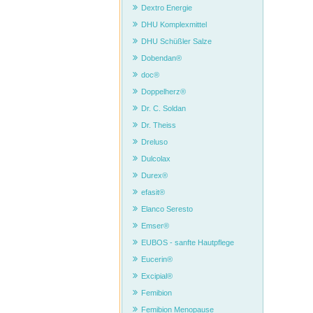
Dextro Energie
DHU Komplexmittel
DHU Schüßler Salze
Dobendan®
doc®
Doppelherz®
Dr. C. Soldan
Dr. Theiss
Dreluso
Dulcolax
Durex®
efasit®
Elanco Seresto
Emser®
EUBOS - sanfte Hautpflege
Eucerin®
Excipial®
Femibion
Femibion Menopause