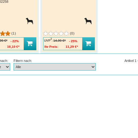
02258
(1)
(0)
2
UVP
:
99 €*
14,99 €*
22%
25%
10,10 €*
Ihr Preis:
11,29 €*
 nach:
Filtern nach:
Artikel 1