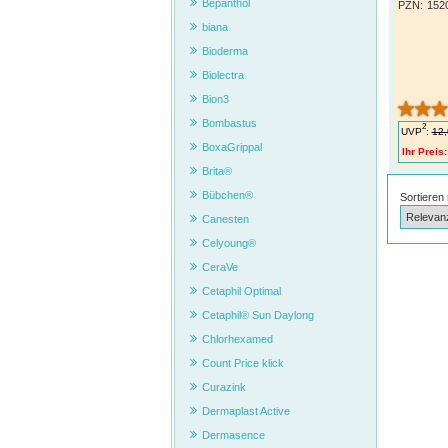
Bepanthol
PZN
:
152
biana
Bioderma
Biolectra
Bion3
Bombastus
2
UVP
:
12,
BoxaGrippal
Ihr Preis:
Brita®
Bübchen®
Sortieren
Canesten
Celyoung®
CeraVe
Cetaphil Optimal
Cetaphil® Sun Daylong
Chlorhexamed
Count Price klick
Curazink
Dermaplast Active
Dermasence