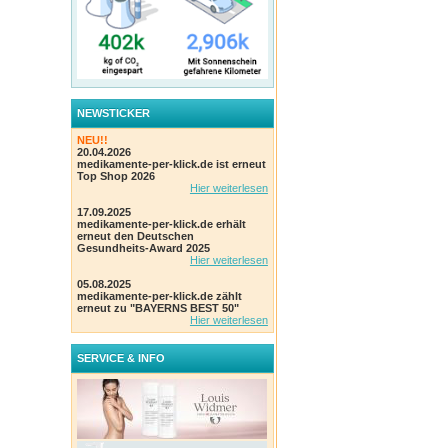
NEWSTICKER
NEU!!
20.04.2026
medikamente-per-klick.de ist erneut
Top Shop 2026
Hier weiterlesen
17.09.2025
medikamente-per-klick.de erhält
erneut den Deutschen
Gesundheits-Award 2025
Hier weiterlesen
05.08.2025
medikamente-per-klick.de zählt
erneut zu "BAYERNS BEST 50"
Hier weiterlesen
SERVICE & INFO