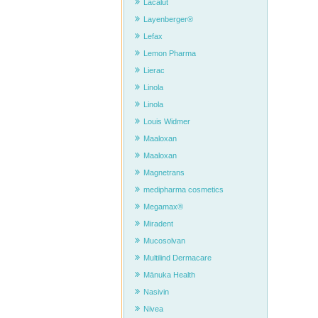
Lacalut
Layenberger®
Lefax
Lemon Pharma
Lierac
Linola
Linola
Louis Widmer
Maaloxan
Maaloxan
Magnetrans
medipharma cosmetics
Megamax®
Miradent
Mucosolvan
Multilind Dermacare
Mānuka Health
Nasivin
Nivea