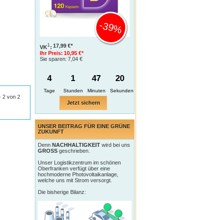
-39%
1
17,99 €*
VK
:
Ihr Preis:
10,95 €*
Sie sparen:
7,04 €
4
1
47
19
Tage
 - 2 von 2
Jetzt sichern
UNSER BEITRAG FÜR EINE GRÜNE
ZUKUNFT
Denn
NACHHALTIGKEIT
wird bei uns
GROSS
geschrieben.
Unser Logistikzentrum im schönen
Oberfranken verfügt über eine
hochmoderne Photovoltaikanlage,
welche uns mit Strom versorgt.
Die bisherige Bilanz: