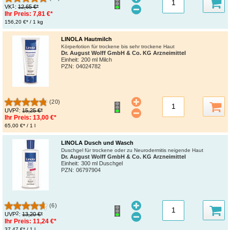
1
VK
:
12,65 €*
Ihr Preis:
7,81 €*
156,20 €* / 1 kg
LINOLA Hautmilch
Körperlotion für trockene bis sehr trockene Haut
Dr. August Wolff GmbH & Co. KG Arzneimittel
Einheit:
200 ml Milch
PZN
:
04024782
(20)
2
UVP
:
15,25 €*
Ihr Preis:
13,00 €*
65,00 €* / 1 l
LINOLA Dusch und Wasch
Duschgel für trockene oder zu Neurodermitis neigende Haut
Dr. August Wolff GmbH & Co. KG Arzneimittel
Einheit:
300 ml Duschgel
PZN
:
06797904
(6)
2
UVP
:
13,20 €*
Ihr Preis:
11,24 €*
37,47 €* / 1 l