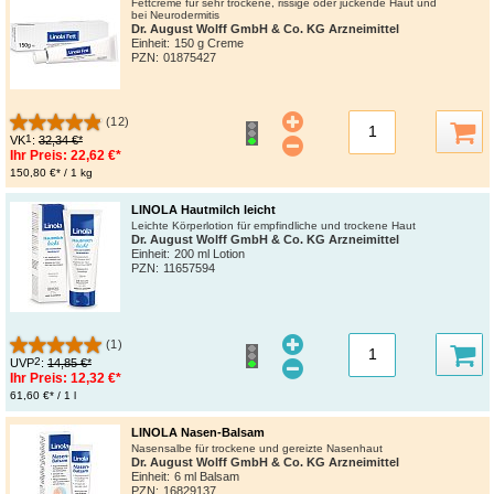
Fettcreme für sehr trockene, rissige oder juckende Haut und
bei Neurodermitis
Dr. August Wolff GmbH & Co. KG Arzneimittel
Einheit:
150 g Creme
PZN
:
01875427
(12)
1
VK
:
32,34 €*
Ihr Preis:
22,62 €*
150,80 €* / 1 kg
LINOLA Hautmilch leicht
Leichte Körperlotion für empfindliche und trockene Haut
Dr. August Wolff GmbH & Co. KG Arzneimittel
Einheit:
200 ml Lotion
PZN
:
11657594
(1)
2
UVP
:
14,85 €*
Ihr Preis:
12,32 €*
61,60 €* / 1 l
LINOLA Nasen-Balsam
Nasensalbe für trockene und gereizte Nasenhaut
Dr. August Wolff GmbH & Co. KG Arzneimittel
Einheit:
6 ml Balsam
PZN
:
16829137