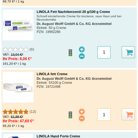
88,70 €* / 1 kg
LINOLA Fett Nachtkerzenöl 20 g/100 g Creme
Schnell einziehende Creme für trockene, raue Haut und bei
Neurodermitis
Dr. August Wolff GmbH & Co. KG Arzneimittel
Einheit:
50 g Creme
PZN
:
19992286
(0)
1
VK
:
13,04 €*
Ihr Preis:
8,06 €*
161,20 €* / 1 kg
LINOLA fett Creme
Dr. August Wolff GmbH & Co. KG Arzneimittel
Einheit:
5X100 g Creme
PZN
:
19721498
(12)
1
VK
:
61,88 €*
Ihr Preis:
47,60 €*
95,20 €* / 1 kg
LINOLA Hand Forte Creme