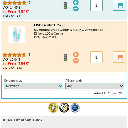
(2)
1
VK
:
14,05 €*
Ihr Preis:
8,87 €*
44,35 €* / 1 l
LINOLA UREA Creme
Dr. August Wolff GmbH & Co. KG Arzneimittel
Einheit:
100 g Creme
PZN
:
04222849
(3)
1
VK
:
15,04 €*
Ihr Preis:
9,84 €*
98,40 €* / 1 kg
Sortieren nach:
Filtern nach:
Artikel 1 - 23 von 23
Alles auf einen Blick