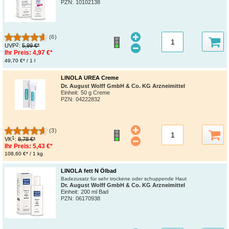
PZN
:
10102138
(6)
2
UVP
:
5,99 €*
Ihr Preis:
4,97 €*
49,70 €* / 1 l
LINOLA UREA Creme
Dr. August Wolff GmbH & Co. KG Arzneimittel
Einheit:
50 g Creme
PZN
:
04222832
(3)
1
VK
:
8,78 €*
Ihr Preis:
5,43 €*
108,60 €* / 1 kg
LINOLA fett N Ölbad
Badezusatz für sehr trockene oder schuppende Haut
Dr. August Wolff GmbH & Co. KG Arzneimittel
Einheit:
200 ml Bad
PZN
:
06170938