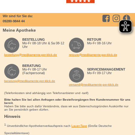
Wir sind für Sie da:
09280-9844 44
Meine Apotheke
BESTELLUNG
RETOUR
Mo-Fr 08-18 Uhr & Sa 08-12
Mo-Fr 08-16 Uhr
Uhr
bestellung@medikamente-per-klick.de
retoure@medikamente-per-klick.de
BERATUNG
Mo-Fr 08-17 Uhr
SERVICEMANAGEMENT
(Fachpersonal)
Mo-Fr 09-17 Uhr
beratung@medikamente-per-klick.de
versand@medikamente-per-klick.de
(Telefonkosten sind abhängig von Telefonanbieter und -tarif)
Bitte halten Sie bei allen Anfragen oder Bestellvorgängen Ihre Kundennummer für uns
bereit.
Haben Sie bitte auch dafür Verständnis, dass wir aus Datenschutzgründen Auskünfte nur
an Sie persönlich geben dürfen.
Hinweis
1
Unverbindlicher Apothekenverkaufspreis nach
Lauer-Taxe
(Große Deutsche
Spezialitätentaxe)