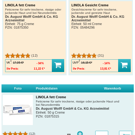
LINOLA fett Creme
LINOLA Gesicht Creme
Fettcreme für sehr trockene, rissige oder
Gesichtscreme für sehr trockene,
juckende Haut und bei Neurodermitis
juckende und gereizte Haut
Dr. August Wolff GmbH & Co. KG
Dr. August Wolff GmbH & Co. KG
Arzneimittel
Arzneimittel
Einheit:
75 g Creme
Einheit:
50 ml Creme
PZN
:
01875350
PZN
:
05484296
(12)
(31)
1
2
VK
:
UVP
:
17,05 €*
16,15 €*
34%
14%
Ihr Preis:
11,22 €*
Ihr Preis:
13,81 €*
Foto
Produktdaten
Warenkorb
LINOLA fett Creme
Fettcreme für sehr trockene, rissige oder juckende Haut und
bei Neurodermitis
Dr. August Wolff GmbH & Co. KG Arzneimittel
Einheit:
50 g Creme
PZN
:
01875315
(12)