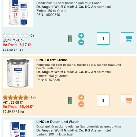
Handcreme für sehr trockene und raue Hände
Dr. August Wolff GmbH & Co. KG Arzneimittel
Einheit:
50 ml Creme
PZN
:
16002840
(0)
2
UVP
:
7,45 €*
Ihr Preis:
6,17 €*
123,40 €* / 1 l
LINOLA fett Creme
Fettcreme für sehr trockene, rissige oder juckende Haut und
bei Neurodermitis
Dr. August Wolff GmbH & Co. KG Arzneimittel
Einheit:
700 g Creme
PZN
:
01875835
(12)
1
VK
:
72,08 €*
Ihr Preis:
55,44 €*
79,20 €* / 1 kg
LINOLA Dusch und Wasch
Duschgel für trockene oder zu Neurodermitis neigende Haut
Dr. August Wolff GmbH & Co. KG Arzneimittel
Einheit:
100 ml Duschgel