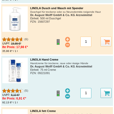
LINOLA Dusch und Wasch mit Spender
Duschgel für trockene oder zu Neurodermitis neigende Haut
Dr. August Wolff GmbH & Co. KG Arzneimittel
Einheit:
500 ml Duschgel
PZN
:
15607297
(6)
2
UVP
:
19,99 €*
Ihr Preis:
17,98 €*
35,96 €* / 1 l
LINOLA Hand Creme
Handcreme für trockene, raue oder rissige Hände
Dr. August Wolff GmbH & Co. KG Arzneimittel
Einheit:
75 ml Creme
PZN
:
09221091
(5)
2
UVP
:
8,10 €*
Ihr Preis:
6,91 €*
92,13 €* / 1 l
LINOLA fett Creme