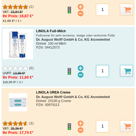
(2)
1
VK
:
23,84 €*
Ihr Preis:
16,67 €*
41,68 €* / 1 l
LINOLA Fuß-Milch
Fußcreme für sehr trockene, rissige oder verhornte Füße
Dr. August Wolff GmbH & Co. KG Arzneimittel
Einheit:
100 ml Milch
PZN
:
04412573
(0)
2
UVP
:
13,99 €*
Ihr Preis:
11,60 €*
116,00 €* / 1 l
LINOLA UREA Creme
Dr. August Wolff GmbH & Co. KG Arzneimittel
Einheit:
2X100 g Creme
PZN
:
00979113
(3)
1
VK
:
25,36 €*
Ihr Preis:
17,74 €*