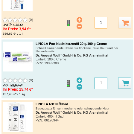
(0)
2
UVP
:
4,75 €*
Ihr Preis:
3,94 €*
656,67 €* / 1 l
LINOLA Fett Nachtkerzenöl 20 g/100 g Creme
Schnell einziehende Creme für trockene, raue Haut und bei
Neurodermitis
Dr. August Wolff GmbH & Co. KG Arzneimittel
Einheit:
100 g Creme
PZN
:
19992300
(0)
1
VK
:
22,68 €*
Ihr Preis:
15,74 €*
157,40 €* / 1 kg
LINOLA fett N Ölbad
Badezusatz für sehr trockene oder schuppende Haut
Dr. August Wolff GmbH & Co. KG Arzneimittel
Einheit:
400 ml Bad
PZN
:
06170944