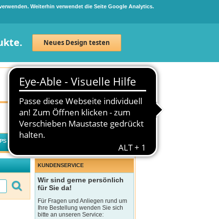
 verwenden. Weiterhin verwendet die Seite Google Analytics.
ukte.
Neues Design testen
Neuanmeldung
Anmelden
0
Artikel
0,00 €
PS
WECHSELWIRKUNGSCHECK
KUNDENSERVICE
Wir sind gerne persönlich
für Sie da!
Für Fragen und Anliegen rund um
Ihre Bestellung wenden Sie sich
bitte an unseren Service: