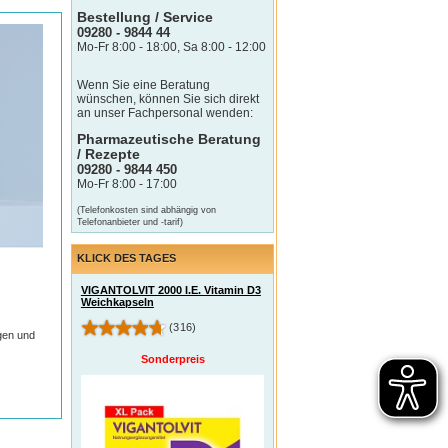
Bestellung / Service
09280 - 9844 44
Mo-Fr 8:00 - 18:00, Sa 8:00 - 12:00
Wenn Sie eine Beratung
wünschen, können Sie sich direkt
an unser Fachpersonal wenden:
Pharmazeutische Beratung
/ Rezepte
09280 - 9844 450
Mo-Fr 8:00 - 17:00
(Telefonkosten sind abhängig von
Telefonanbieter und -tarif)
KLICK DES TAGES
VIGANTOLVIT 2000 I.E. Vitamin D3
Weichkapseln
(316)
igen und
Sonderpreis
e