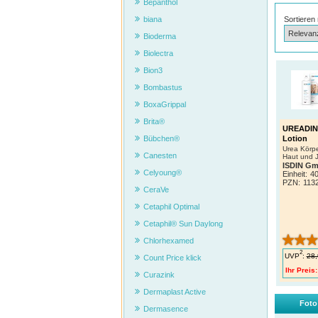
Bepanthol
biana
Sortieren
Bioderma
Biolectra
Bion3
Bombastus
BoxaGrippal
Brita®
UREADIN®
Lotion
Bübchen®
Urea Körpe
Canesten
Haut und J
ISDIN G
Celyoung®
Einheit:
40
PZN
:
113
CeraVe
Cetaphil Optimal
Cetaphil® Sun Daylong
Chlorhexamed
2
UVP
:
28,
Count Price klick
Ihr Preis:
Curazink
Dermaplast Active
Foto
Dermasence