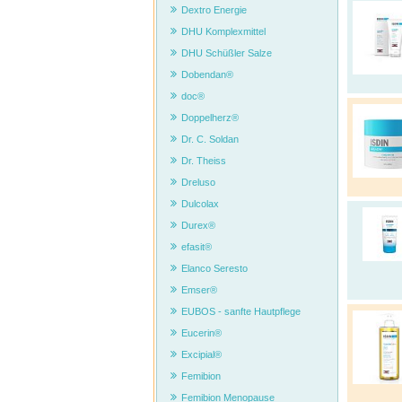
Dextro Energie
DHU Komplexmittel
DHU Schüßler Salze
Dobendan®
doc®
Doppelherz®
Dr. C. Soldan
Dr. Theiss
Dreluso
Dulcolax
Durex®
efasit®
Elanco Seresto
Emser®
EUBOS - sanfte Hautpflege
Eucerin®
Excipial®
Femibion
Femibion Menopause