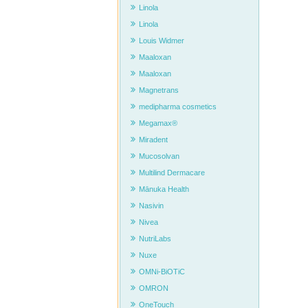
Linola
Linola
Louis Widmer
Maaloxan
Maaloxan
Magnetrans
medipharma cosmetics
Megamax®
Miradent
Mucosolvan
Multilind Dermacare
Mānuka Health
Nasivin
Nivea
NutriLabs
Nuxe
OMNi-BiOTiC
OMRON
OneTouch