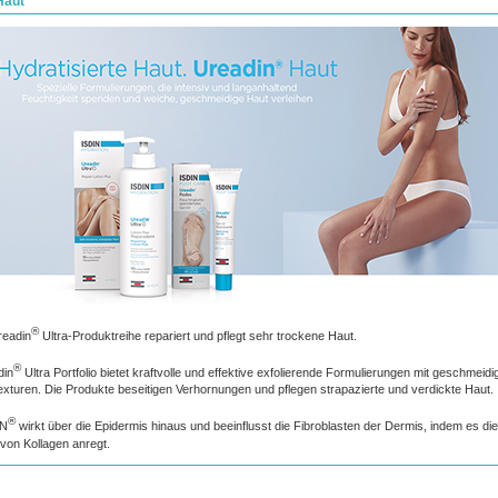
Haut
®
readin
Ultra-Produktreihe repariert und pflegt sehr trockene Haut.
®
din
Ultra Portfolio bietet kraftvolle und effektive exfolierende Formulierungen mit geschmeid
Texturen. Die Produkte beseitigen Verhornungen und pflegen strapazierte und verdickte Haut.
®
IN
wirkt über die Epidermis hinaus und beeinflusst die Fibroblasten der Dermis, indem es di
von Kollagen anregt.