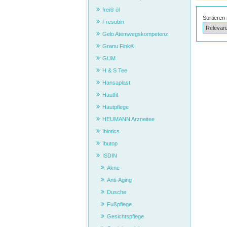
frei® öl
Sortieren
Fresubin
Gelo Atemwegskompetenz
Granu Fink®
GUM
H & S Tee
Hansaplast
Hautfit
Hautpflege
HEUMANN Arzneitee
Ibiotics
Ibutop
ISDIN
Akne
Anti-Aging
Dusche
Fußpflege
Gesichtspflege