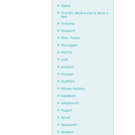
Optive
Oral-B®, blend-a-med & blend-a-
dent
Orthomol
Penaten®
PHA - PetVet
Physiogel®
PHYTO
proff
proSan®
Prospan
QUIRIS®
R(h)ein Nutrition
Ratioline®
ratiopharm®
Rugard
Scholl
Sebamed®
Sinolpan