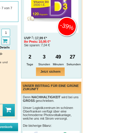
 - 7 von 7
-39%
2
UVP
:
17,99 €*
Ihr Preis:
10,95 €*
Sie sparen:
7,04 €
Details
i-
2
3
49
26
e und
Tage
Jetzt sichern
UNSER BEITRAG FÜR EINE GRÜNE
ZUKUNFT
Denn
NACHHALTIGKEIT
wird bei uns
GROSS
geschrieben.
Unser Logistikzentrum im schönen
Oberfranken verfügt über eine
hochmoderne Photovoltaikanlage,
welche uns mit Strom versorgt.
Die bisherige Bilanz:
renkorb