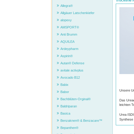
Trockene 
Allegra®
Allgäuer Latschenkiefer
alopexy
AMSPORT®
Anti Brumm
AQUILEA
Ardeypharm
Aspirin®
Autan® Defense
avitale activplus
Avocado B12
Babix
Unsere U
Babor
Bachblüten-Orginal®
Das Urea
leichten 
Baldriparan
Basica
Urea ISD
Synthese 
Benzaknen® & Benzacare™
Bepanthen®