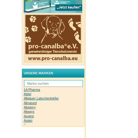
UNSERE MARKEN
1A Pharma
Abtei
Allgäuer Latschenkiefer
Almased
Alopexy
Always
Aspirin
Autan
Avene
Bachblüten-Orginal
Bepanthen