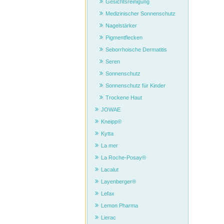
Gesichtsreinigung
Medizinischer Sonnenschutz
Nagelstärker
Pigmentflecken
Seborrhoische Dermatitis
Seren
Sonnenschutz
Sonnenschutz für Kinder
Trockene Haut
JOWAE
Kneipp®
Kytta
La mer
La Roche-Posay®
Lacalut
Layenberger®
Lefax
Lemon Pharma
Lierac