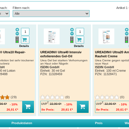
 nach:
Filtern nach:
Artikel 1
Details
Details
 Ultra10 Repair-
UREADIN® Ultra40 Intensiv
UREADIN® Ultra20 Ant
exfolierendes Gel-Oil
Rauheit Creme
rlotion bei sehr trockener
Urea Gel bei starken Verhornungen
Urea Creme gegen spröd
uckreiz
an Haut oder Nägeln
raue Haut
mbH
ISDIN GmbH
ISDIN GmbH
0 ml Lotion
Einheit:
30 ml Gel
Einheit:
100 ml Creme
28488
PZN
:
11328459
PZN
:
11328471
(29)
(0)
(0)
2
2
UVP
:
UVP
:
90 €*
22,90 €*
22,90 €*
10%
10%
10%
26,01 €*
Ihr Preis:
20,61 €*
Ihr Preis:
20,61 €*
Produktdaten
Preis
Wa