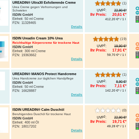
UREADIN® Ultra30 Exfolierende Creme
(1)
Urea Creme gegen Verhornungen und
2
UVP
:
22,90 €*
Schwielen
Ihr Preis:
20,61 €*
ISDIN GmbH
Einheit:
50 ml Creme
412,20 €* / 1 l
PZN
:
11328465
Details
ISDIN Ureadin Cream 10% Urea
(19)
Reichhaltige Körpercreme für trockene Haut
2
UVP
:
19,90 €*
ISDIN GmbH
Ihr Preis:
17,91 €*
Einheit:
300 ml Creme
PZN
:
19363662
59,70 €* / 1 l
Details
UREADIN® MANOS Protect Handcreme
(1)
Urea Handcreme zur täglichen Handpflege
2
UVP
:
8,90 €*
ISDIN GmbH
Ihr Preis:
7,11 €*
Einheit:
50 ml Creme
PZN
:
16628887
142,20 €* / 1 l
Details
ISDIN UREADIN® Calm Duschöl
(0)
Beruhigendes Duschöl für trockene Haut
2
UVP
:
22,90 €*
ISDIN GmbH
Ihr Preis:
19,71 €*
Einheit:
400 ml Öl
PZN
:
18017202
49,28 €* / 1 l
Details