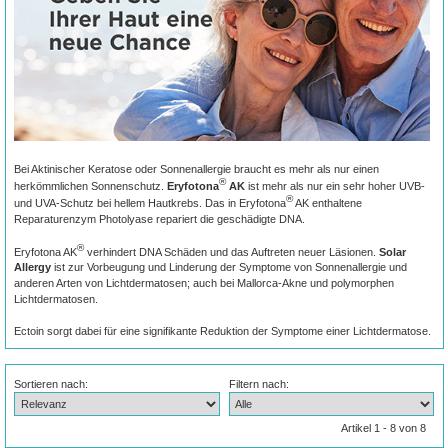
Bei Aktinischer Keratose oder Sonnenallergie braucht es mehr als nur einen
®
herkömmlichen Sonnenschutz.
Eryfotona
AK
ist mehr als nur ein sehr hoher UVB-
®
und UVA-Schutz bei hellem Hautkrebs. Das in Eryfotona
AK enthaltene
Reparaturenzym Photolyase repariert die geschädigte DNA.
®
Eryfotona AK
verhindert DNA Schäden und das Auftreten neuer Läsionen.
Solar
Allergy
ist zur Vorbeugung und Linderung der Symptome von Sonnenallergie und
anderen Arten von Lichtdermatosen; auch bei Mallorca-Akne und polymorphen
Lichtdermatosen.
Ectoin sorgt dabei für eine signifikante Reduktion der Symptome einer Lichtdermatose.
Sortieren nach:
Filtern nach:
Artikel 1 - 8 von 8