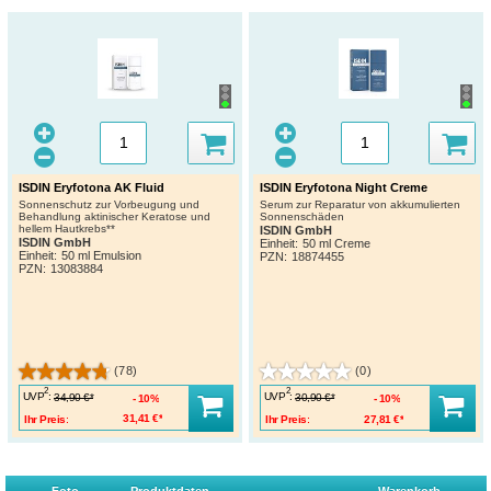
ISDIN Eryfotona AK Fluid
ISDIN Eryfotona Night Creme
Sonnenschutz zur Vorbeugung und
Serum zur Reparatur von akkumulierten
Behandlung aktinischer Keratose und
Sonnenschäden
hellem Hautkrebs**
ISDIN GmbH
ISDIN GmbH
Einheit:
50 ml Creme
Einheit:
50 ml Emulsion
PZN
:
18874455
PZN
:
13083884
(78)
(0)
2
2
UVP
:
UVP
:
34,90 €*
30,90 €*
10%
10%
Ihr Preis:
31,41 €*
Ihr Preis:
27,81 €*
Foto
Produktdaten
Warenkorb