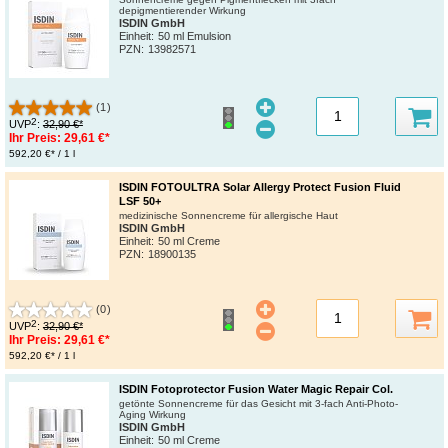
depigmentierender Wirkung
ISDIN GmbH
Einheit:
50 ml Emulsion
PZN
:
13982571
(1)
2
UVP
:
32,90 €*
Ihr Preis:
29,61 €*
592,20 €* / 1 l
ISDIN FOTOULTRA Solar Allergy Protect Fusion Fluid
LSF 50+
medizinische Sonnencreme für allergische Haut
ISDIN GmbH
Einheit:
50 ml Creme
PZN
:
18900135
(0)
2
UVP
:
32,90 €*
Ihr Preis:
29,61 €*
592,20 €* / 1 l
ISDIN Fotoprotector Fusion Water Magic Repair Col.
getönte Sonnencreme für das Gesicht mit 3-fach Anti-Photo-
Aging Wirkung
ISDIN GmbH
Einheit:
50 ml Creme