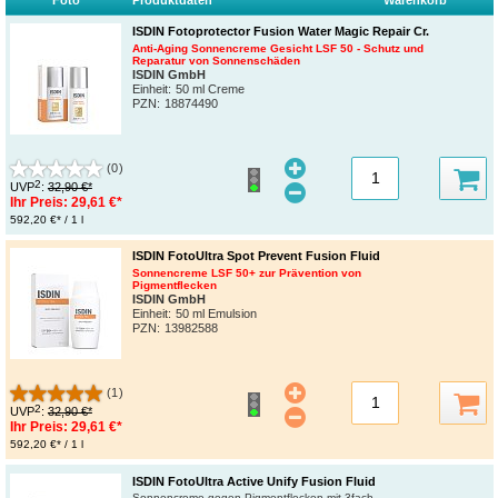
ISDIN Fotoprotector Fusion Water Magic Repair Cr.
Anti-Aging Sonnencreme Gesicht LSF 50 - Schutz und
Reparatur von Sonnenschäden
ISDIN GmbH
Einheit:
50 ml Creme
PZN
:
18874490
(0)
2
UVP
:
32,90 €*
Ihr Preis:
29,61 €*
592,20 €* / 1 l
ISDIN FotoUltra Spot Prevent Fusion Fluid
Sonnencreme LSF 50+ zur Prävention von
Pigmentflecken
ISDIN GmbH
Einheit:
50 ml Emulsion
PZN
:
13982588
(1)
2
UVP
:
32,90 €*
Ihr Preis:
29,61 €*
592,20 €* / 1 l
ISDIN FotoUltra Active Unify Fusion Fluid
Sonnencreme gegen Pigmentflecken mit 3fach