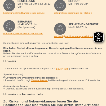
BESTELLUNG
RETOUR
Mo-Fr 08-18 Uhr & Sa 08-12
Mo-Fr 08-16 Uhr
Uhr
bestellung@medikamente-per-klick.de
retoure@medikamente-per-klick.de
BERATUNG
Mo-Fr 08-17 Uhr
SERVICEMANAGEMENT
(Fachpersonal)
Mo-Fr 09-17 Uhr
beratung@medikamente-per-klick.de
versand@medikamente-per-klick.de
(Telefonkosten sind abhängig von Telefonanbieter und -tarif)
Bitte halten Sie bei allen Anfragen oder Bestellvorgängen Ihre Kundennummer für uns
bereit.
Haben Sie bitte auch dafür Verständnis, dass wir aus Datenschutzgründen Auskünfte nur
an Sie persönlich geben dürfen.
Hinweis
1
Unverbindlicher Apothekenverkaufspreis nach
Lauer-Taxe
(Große Deutsche
Spezialitätentaxe)
2
Unverbindliche Preisempfehlung des Herstellers
* Preise inkl. MwSt., zzgl.
Versandkosten
bei Bestellungen im Inland unter 15
€
sowie bei
Auslandsbestellungen.
** Gesetzl. Zuzahlung auf ein Kassenrezept einer gesetzl. Krankenkasse.
Hinweis zu Arzneimitteln
Zu Risiken und Nebenwirkungen lesen Sie die
Packungsbeilage und fragen Sie Ihre Ärztin, Ihren Arzt oder