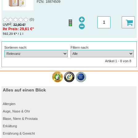
PZN
:
18874509
(0)
2
UVP
:
32,90 €*
Ihr Preis:
29,61 €*
592,20 €* / 1 l
Sortieren nach:
Filtern nach:
Artikel 1 - 8 von 8
Alles auf einen Blick
Allergien
Auge, Nase & Ohr
Blase, Niere & Prostata
Erkältung
Ernährung & Gewicht