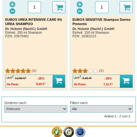
EUBOS UREA INTENSIVE CARE 5%
EUBOS SENSITIVE Shampoo Dermo
UREA SHAMPOO
Protectiv
Dr. Hobein (Nachf.) GmbH
Dr. Hobein (Nachf.) GmbH
Einheit:
200 ml Shampoo
Einheit:
150 ml Shampoo
PZN
:
03679481
PZN
:
16363213
(3)
(2)
2
2
UVP
:
UVP
:
12,50 €*
9,45 €*
25%
25%
Ihr Preis:
9,43 €*
Ihr Preis:
7,11 €*
Sortieren nach:
Filtern nach:
Artikel 1 - 2 von 2