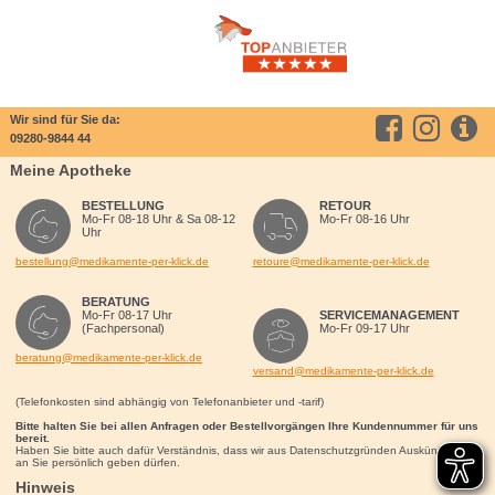
Wir sind für Sie da:
09280-9844 44
Meine Apotheke
BESTELLUNG
RETOUR
Mo-Fr 08-18 Uhr & Sa 08-12
Mo-Fr 08-16 Uhr
Uhr
bestellung@medikamente-per-klick.de
retoure@medikamente-per-klick.de
BERATUNG
Mo-Fr 08-17 Uhr
SERVICEMANAGEMENT
(Fachpersonal)
Mo-Fr 09-17 Uhr
beratung@medikamente-per-klick.de
versand@medikamente-per-klick.de
(Telefonkosten sind abhängig von Telefonanbieter und -tarif)
Bitte halten Sie bei allen Anfragen oder Bestellvorgängen Ihre Kundennummer für uns
bereit.
Haben Sie bitte auch dafür Verständnis, dass wir aus Datenschutzgründen Auskünfte nur
an Sie persönlich geben dürfen.
Hinweis