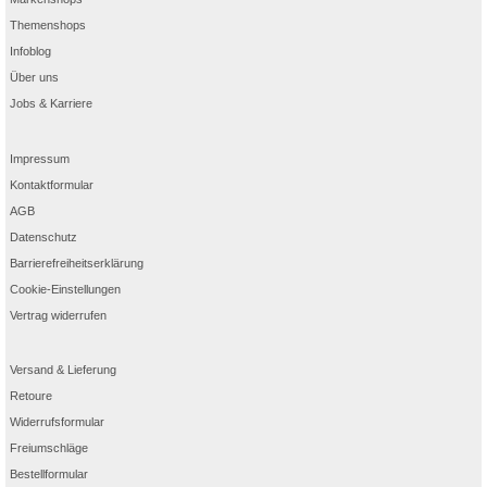
Themenshops
Infoblog
Über uns
Jobs & Karriere
Impressum
Kontaktformular
AGB
Datenschutz
Barrierefreiheitserklärung
Cookie-Einstellungen
Vertrag widerrufen
Versand & Lieferung
Retoure
Widerrufsformular
Freiumschläge
Bestellformular