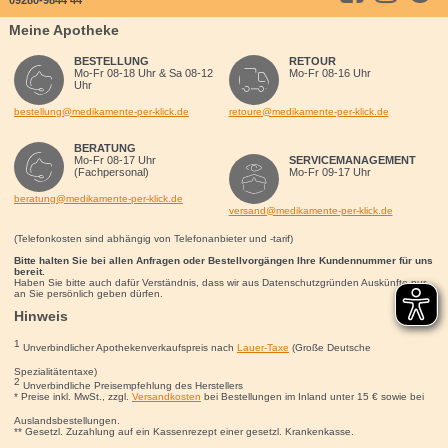
Meine Apotheke
BESTELLUNG
RETOUR
Mo-Fr 08-18 Uhr & Sa 08-12
Mo-Fr 08-16 Uhr
Uhr
bestellung@medikamente-per-klick.de
retoure@medikamente-per-klick.de
BERATUNG
Mo-Fr 08-17 Uhr
SERVICEMANAGEMENT
(Fachpersonal)
Mo-Fr 09-17 Uhr
beratung@medikamente-per-klick.de
versand@medikamente-per-klick.de
(Telefonkosten sind abhängig von Telefonanbieter und -tarif)
Bitte halten Sie bei allen Anfragen oder Bestellvorgängen Ihre Kundennummer für uns
bereit.
Haben Sie bitte auch dafür Verständnis, dass wir aus Datenschutzgründen Auskünfte nur
an Sie persönlich geben dürfen.
Hinweis
1
Unverbindlicher Apothekenverkaufspreis nach
Lauer-Taxe
(Große Deutsche
Spezialitätentaxe)
2
Unverbindliche Preisempfehlung des Herstellers
* Preise inkl. MwSt., zzgl.
Versandkosten
bei Bestellungen im Inland unter 15
€
sowie bei
Auslandsbestellungen.
** Gesetzl. Zuzahlung auf ein Kassenrezept einer gesetzl. Krankenkasse.