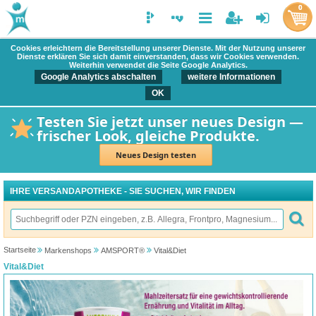
0
Cookies erleichtern die Bereitstellung unserer Dienste. Mit der Nutzung unserer
Dienste erklären Sie sich damit einverstanden, dass wir Cookies verwenden.
Weiterhin verwendet die Seite Google Analytics.
Google Analytics abschalten
weitere Informationen
OK
Testen Sie jetzt unser neues Design —
frischer Look, gleiche Produkte.
Neues Design testen
IHRE VERSANDAPOTHEKE - SIE SUCHEN, WIR FINDEN
Startseite
Markenshops
AMSPORT®
Vital&Diet
Vital&Diet