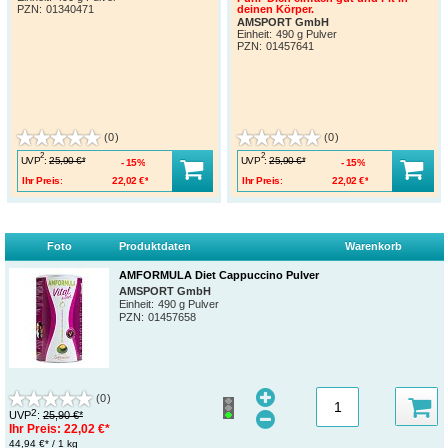
PZN
:
01340471
deinen Körper.
AMSPORT GmbH
Einheit:
490 g Pulver
PZN
:
01457641
(0)
(0)
2
2
UVP
:
UVP
:
25,90 €*
25,90 €*
15%
15%
Ihr Preis:
22,02 €*
Ihr Preis:
22,02 €*
Foto
Produktdaten
Warenkorb
AMFORMULA Diet Cappuccino Pulver
AMSPORT GmbH
Einheit:
490 g Pulver
PZN
:
01457658
(0)
2
UVP
:
25,90 €*
Ihr Preis:
22,02 €*
44,94 €* / 1 kg