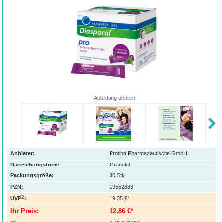
Abbildung ähnlich
Anbieter:
Protina Pharmazeutische GmbH
Darreichungsform:
Granulat
Packungsgröße:
30
Stk
PZN
:
19552883
2
UVP
:
19,35 €*
Ihr Preis:
12,86 €*