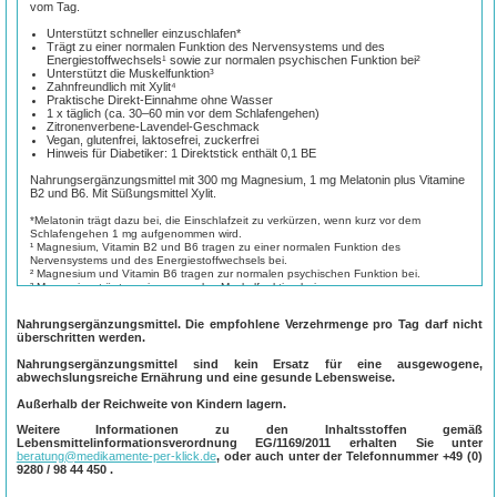
vom Tag.
Unterstützt schneller einzuschlafen*
Trägt zu einer normalen Funktion des Nervensystems und des
Energiestoffwechsels¹ sowie zur normalen psychischen Funktion bei²
Unterstützt die Muskelfunktion³
Zahnfreundlich mit Xylit⁴
Praktische Direkt-Einnahme ohne Wasser
1 x täglich (ca. 30–60 min vor dem Schlafengehen)
Zitronenverbene-Lavendel-Geschmack
Vegan, glutenfrei, laktosefrei, zuckerfrei
Hinweis für Diabetiker: 1 Direktstick enthält 0,1 BE
Nahrungsergänzungsmittel mit 300 mg Magnesium, 1 mg Melatonin plus Vitamine
B2 und B6. Mit Süßungsmittel Xylit.
*Melatonin trägt dazu bei, die Einschlafzeit zu verkürzen, wenn kurz vor dem
Schlafengehen 1 mg aufgenommen wird.
¹ Magnesium, Vitamin B2 und B6 tragen zu einer normalen Funktion des
Nervensystems und des Energiestoffwechsels bei.
² Magnesium und Vitamin B6 tragen zur normalen psychischen Funktion bei.
³ Magnesium trägt zu einer normalen Muskelfunktion bei.
⁴ Anstelle von Zucker mit Xylit gesüßt, was zur Erhaltung der Zahnmineralisierung
beiträgt.
Nahrungsergänzungsmittel. Die empfohlene Verzehrmenge pro Tag darf nicht
überschritten werden.
Nahrungsergänzungsmittel sind kein Ersatz für eine ausgewogene,
abwechslungsreiche Ernährung und eine gesunde Lebensweise.
Außerhalb der Reichweite von Kindern lagern.
Weitere Informationen zu den Inhaltsstoffen gemäß
Lebensmittelinformationsverordnung EG/1169/2011 erhalten Sie unter
beratung@medikamente-per-klick.de
, oder auch unter der Telefonnummer
+49 (0)
9280 / 98 44 450
.