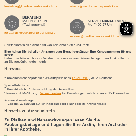
bestellung@medikamente-per-klick.de
retoure@medikamente-per-klick.de
BERATUNG
Mo-Fr 08-17 Uhr
SERVICEMANAGEMENT
(Fachpersonal)
Mo-Fr 09-17 Uhr
beratung@medikamente-per-klick.de
versand@medikamente-per-klick.de
(Telefonkosten sind abhängig von Telefonanbieter und -tarif)
Bitte halten Sie bei allen Anfragen oder Bestellvorgängen Ihre Kundennummer für uns
bereit.
Haben Sie bitte auch dafür Verständnis, dass wir aus Datenschutzgründen Auskünfte nur
an Sie persönlich geben dürfen.
Hinweis
1
Unverbindlicher Apothekenverkaufspreis nach
Lauer-Taxe
(Große Deutsche
Spezialitätentaxe)
2
Unverbindliche Preisempfehlung des Herstellers
* Preise inkl. MwSt., zzgl.
Versandkosten
bei Bestellungen im Inland unter 15
€
sowie bei
Auslandsbestellungen.
** Gesetzl. Zuzahlung auf ein Kassenrezept einer gesetzl. Krankenkasse.
Hinweis zu Arzneimitteln
Zu Risiken und Nebenwirkungen lesen Sie die
Packungsbeilage und fragen Sie Ihre Ärztin, Ihren Arzt oder
in Ihrer Apotheke.