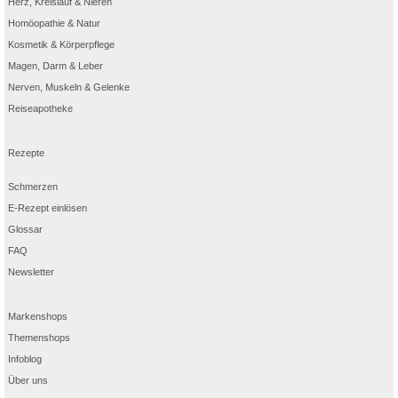
Herz, Kreislauf & Nieren
Homöopathie & Natur
Kosmetik & Körperpflege
Magen, Darm & Leber
Nerven, Muskeln & Gelenke
Reiseapotheke
Rezepte
Schmerzen
E-Rezept einlösen
Glossar
FAQ
Newsletter
Markenshops
Themenshops
Infoblog
Über uns