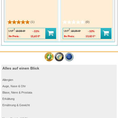
(1)
(0)
2
2
UVP
:
UVP
:
19,55 €*
19,95 €*
31%
32%
Ihr Preis:
13,42 €*
Ihr Preis:
13,62 €*
Alles auf einen Blick
Allergien
Auge, Nase & Ohr
Blase, Niere & Prostata
Erkältung
Ernährung & Gewicht