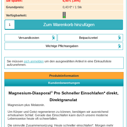
Sie sparen:
6,49 €
(
34%
)
Grundpreis:
0,43 €* / 1 Stk
Verfügbarkeit:
Zum Warenkorb hinzufügen
Versandkosten
Beipackzettel
Wichtige Pflichtangaben
Sie müssen
sich anmelden
um den ausgewählten Artikel in eine Einkaufsliste
aufzunehmen.
Produktinformation
Kundenbewertungen
®
Magnesium-Diasporal
Pro Schneller Einschlafen* direkt,
Direktgranulat
Magnesium plus Melatonin.
Um Körper und Geist regenerieren zu können, benötigen wir ausreichend
erholsamen Schlaf. Gerade das Einschlafen kann durch unsere moderne
Lebensweise heute oft schwerfallen.
Die sinnvolle Zusammensetzung: Heute schneller einschlafen*. Morgen mehr