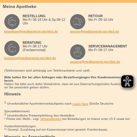
Meine Apotheke
BESTELLUNG
RETOUR
Mo-Fr 08-18 Uhr & Sa 08-12
Mo-Fr 08-16 Uhr
Uhr
bestellung@medikamente-per-klick.de
retoure@medikamente-per-klick.de
BERATUNG
Mo-Fr 08-17 Uhr
SERVICEMANAGEMENT
(Fachpersonal)
Mo-Fr 09-17 Uhr
beratung@medikamente-per-klick.de
versand@medikamente-per-klick.de
(Telefonkosten sind abhängig von Telefonanbieter und -tarif)
Bitte halten Sie bei allen Anfragen oder Bestellvorgängen Ihre Kundennummer für uns
bereit.
Haben Sie bitte auch dafür Verständnis, dass wir aus Datenschutzgründen Auskünfte nur
an Sie persönlich geben dürfen.
Hinweis
1
Unverbindlicher Apothekenverkaufspreis nach
Lauer-Taxe
(Große Deutsche
Spezialitätentaxe)
2
Unverbindliche Preisempfehlung des Herstellers
* Preise inkl. MwSt., zzgl.
Versandkosten
bei Bestellungen im Inland unter 15
€
sowie bei
Auslandsbestellungen.
** Gesetzl. Zuzahlung auf ein Kassenrezept einer gesetzl. Krankenkasse.
Hinweis zu Arzneimitteln