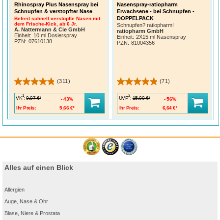
Rhinospray Plus Nasenspray bei
Nasenspray-ratiopharm
Schnupfen & verstopfter Nase
Erwachsene - bei Schnupfen -
DOPPELPACK
Befreit schnell verstopfte Nasen mit
dem Frische-Kick, ab 6 Jr.
Schnupfen? ratiopharm!
A. Nattermann & Cie GmbH
ratiopharm GmbH
Einheit:
10 ml Dosierspray
Einheit:
2X15 ml Nasenspray
PZN
:
07610138
PZN
:
81004356
(311)
(71)
1
2
VK
:
UVP
:
9,97 €*
15,00 €*
43%
56%
Ihr Preis:
5,66 €*
Ihr Preis:
6,64 €*
Alles auf einen Blick
Allergien
Auge, Nase & Ohr
Blase, Niere & Prostata