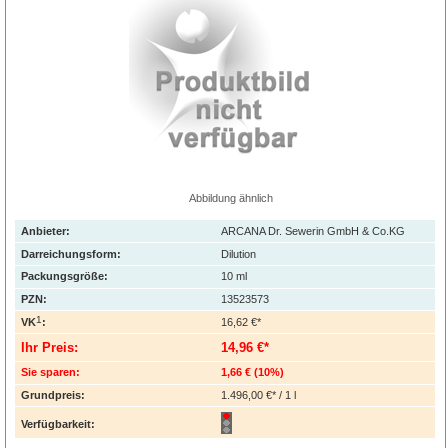
Abbildung ähnlich
Anbieter:
ARCANA Dr. Sewerin GmbH & Co.KG
Darreichungsform:
Dilution
Packungsgröße:
10
ml
PZN
:
13523573
1
VK
:
16,62 €*
Ihr Preis:
14,96 €*
Sie sparen:
1,66 €
(
10%
)
Grundpreis:
1.496,00 €* / 1 l
Verfügbarkeit: