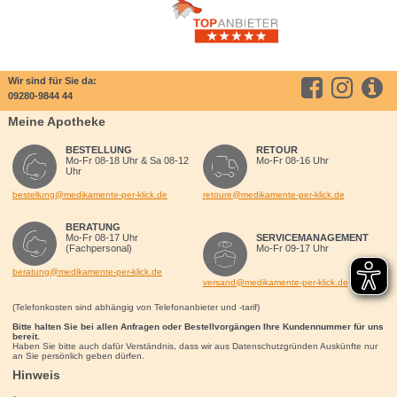
Wir sind für Sie da:
09280-9844 44
Meine Apotheke
BESTELLUNG
RETOUR
Mo-Fr 08-18 Uhr & Sa 08-12
Mo-Fr 08-16 Uhr
Uhr
bestellung@medikamente-per-klick.de
retoure@medikamente-per-klick.de
BERATUNG
Mo-Fr 08-17 Uhr
SERVICEMANAGEMENT
(Fachpersonal)
Mo-Fr 09-17 Uhr
beratung@medikamente-per-klick.de
versand@medikamente-per-klick.de
(Telefonkosten sind abhängig von Telefonanbieter und -tarif)
Bitte halten Sie bei allen Anfragen oder Bestellvorgängen Ihre Kundennummer für uns
bereit.
Haben Sie bitte auch dafür Verständnis, dass wir aus Datenschutzgründen Auskünfte nur
an Sie persönlich geben dürfen.
Hinweis