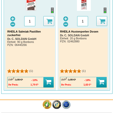
RHEILA Salmiak Pastillen
RHEILA Hustenperlen Dosen
zuckerfrei
Dr. C. SOLDAN GmbH
Einheit:
20 g Bonbons
Dr. C. SOLDAN GmbH
PZN
:
02462880
Einheit:
90 g Bonbons
PZN
:
06440266
(1)
(1)
2
2
UVP
:
UVP
:
1,99 €*
1,99 €*
10%
18%
Ihr Preis:
1,79 €*
Ihr Preis:
1,63 €*