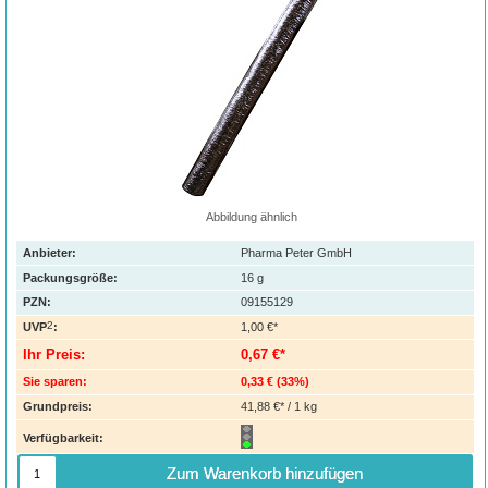
Abbildung ähnlich
Anbieter:
Pharma Peter GmbH
Packungsgröße:
16
g
PZN
:
09155129
2
UVP
:
1,00 €*
Ihr Preis:
0,67 €*
Sie sparen:
0,33 €
(
33%
)
Grundpreis:
41,88 €* / 1 kg
Verfügbarkeit:
Zum Warenkorb hinzufügen