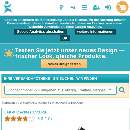
0
Cookies erleichtern die Bereitstellung unserer Dienste. Mit der Nutzung unserer
Dienste erklären Sie sich damit einverstanden, dass wir Cookies verwenden.
Weiterhin verwendet die Seite Google Analytics.
Google Analytics abschalten
weitere Informationen
OK
Testen Sie jetzt unser neues Design —
frischer Look, gleiche Produkte.
Neues Design testen
IHRE VERSANDAPOTHEKE - SIE SUCHEN, WIR FINDEN
Startseite
Gesundheit & Wellness
Bonbons
Bonbons
LAKRITZ echtes 1 Stange
3.8
(10)