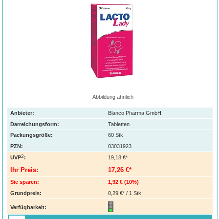
Abbildung ähnlich
Anbieter:
Blanco Pharma GmbH
Darreichungsform:
Tabletten
Packungsgröße:
60
Stk
PZN
:
03031923
2
UVP
:
19,18 €*
Ihr Preis:
17,26 €*
Sie sparen:
1,92 €
(
10%
)
Grundpreis:
0,29 €* / 1 Stk
Verfügbarkeit: