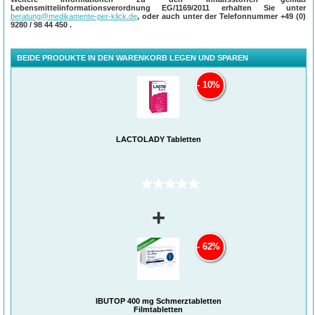
Lebensmittelinformationsverordnung EG/1169/2011 erhalten Sie unter
beratung@medikamente-per-klick.de
, oder auch unter der Telefonnummer
+49 (0)
9280 / 98 44 450
.
BEIDE PRODUKTE IN DEN WARENKORB LEGEN UND SPAREN
10%
LACTOLADY Tabletten
(0)
+
62%
IBUTOP 400 mg Schmerztabletten
Filmtabletten