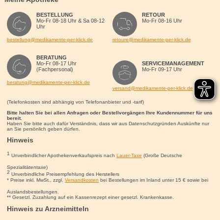
BESTELLUNG
RETOUR
Mo-Fr 08-18 Uhr & Sa 08-12
Mo-Fr 08-16 Uhr
Uhr
bestellung@medikamente-per-klick.de
retoure@medikamente-per-klick.de
BERATUNG
Mo-Fr 08-17 Uhr
SERVICEMANAGEMENT
(Fachpersonal)
Mo-Fr 09-17 Uhr
beratung@medikamente-per-klick.de
versand@medikamente-per-klick.de
(Telefonkosten sind abhängig von Telefonanbieter und -tarif)
Bitte halten Sie bei allen Anfragen oder Bestellvorgängen Ihre Kundennummer für uns
bereit.
Haben Sie bitte auch dafür Verständnis, dass wir aus Datenschutzgründen Auskünfte nur
an Sie persönlich geben dürfen.
Hinweis
1
Unverbindlicher Apothekenverkaufspreis nach
Lauer-Taxe
(Große Deutsche
Spezialitätentaxe)
2
Unverbindliche Preisempfehlung des Herstellers
* Preise inkl. MwSt., zzgl.
Versandkosten
bei Bestellungen im Inland unter 15
€
sowie bei
Auslandsbestellungen.
** Gesetzl. Zuzahlung auf ein Kassenrezept einer gesetzl. Krankenkasse.
Hinweis zu Arzneimitteln