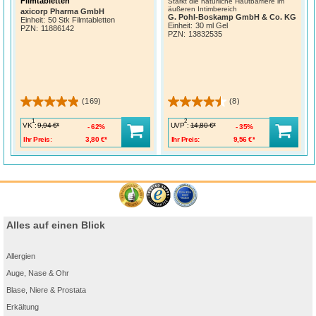
Filmtabletten
Stärkt die natürliche Hautbarriere im
äußeren Intimbereich
axicorp Pharma GmbH
G. Pohl-Boskamp GmbH & Co. KG
Einheit:
50 Stk Filmtabletten
Einheit:
30 ml Gel
PZN
:
11886142
PZN
:
13832535
(169)
(8)
1
2
VK
:
UVP
:
9,94 €*
14,80 €*
62%
35%
Ihr Preis:
3,80 €*
Ihr Preis:
9,56 €*
Alles auf einen Blick
Allergien
Auge, Nase & Ohr
Blase, Niere & Prostata
Erkältung