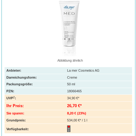
Abbildung ähnlich
Anbieter:
La mer Cosmetics AG
Darreichungsform:
Creme
Packungsgröße:
50
ml
PZN
:
18066465
2
UVP
:
34,90 €*
Ihr Preis:
26,70 €*
Sie sparen:
8,20 €
(
23%
)
Grundpreis:
534,00 €* / 1 l
Verfügbarkeit: