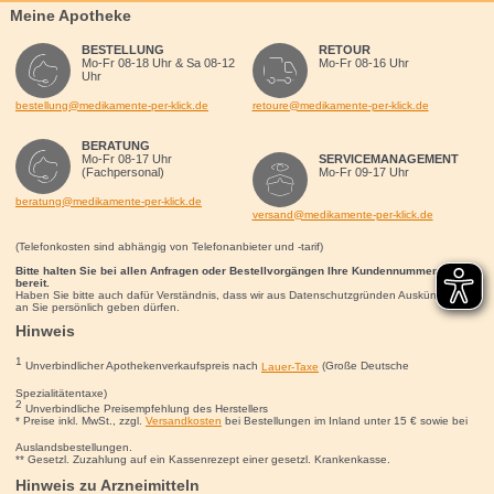
Meine Apotheke
BESTELLUNG
RETOUR
Mo-Fr 08-18 Uhr & Sa 08-12
Mo-Fr 08-16 Uhr
Uhr
bestellung@medikamente-per-klick.de
retoure@medikamente-per-klick.de
BERATUNG
Mo-Fr 08-17 Uhr
SERVICEMANAGEMENT
(Fachpersonal)
Mo-Fr 09-17 Uhr
beratung@medikamente-per-klick.de
versand@medikamente-per-klick.de
(Telefonkosten sind abhängig von Telefonanbieter und -tarif)
Bitte halten Sie bei allen Anfragen oder Bestellvorgängen Ihre Kundennummer für uns
bereit.
Haben Sie bitte auch dafür Verständnis, dass wir aus Datenschutzgründen Auskünfte nur
an Sie persönlich geben dürfen.
Hinweis
1
Unverbindlicher Apothekenverkaufspreis nach
Lauer-Taxe
(Große Deutsche
Spezialitätentaxe)
2
Unverbindliche Preisempfehlung des Herstellers
* Preise inkl. MwSt., zzgl.
Versandkosten
bei Bestellungen im Inland unter 15
€
sowie bei
Auslandsbestellungen.
** Gesetzl. Zuzahlung auf ein Kassenrezept einer gesetzl. Krankenkasse.
Hinweis zu Arzneimitteln