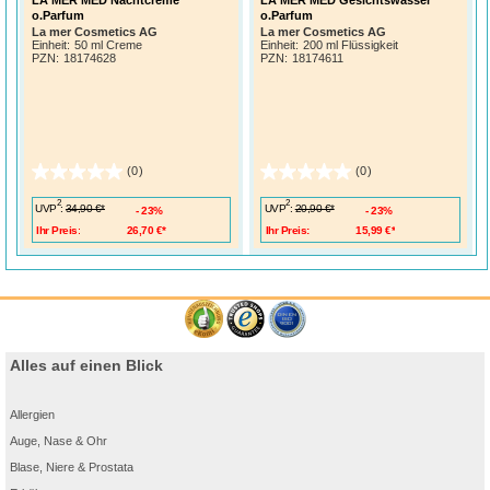
o.Parfum
o.Parfum
La mer Cosmetics AG
La mer Cosmetics AG
Einheit:
50 ml Creme
Einheit:
200 ml Flüssigkeit
PZN
:
18174628
PZN
:
18174611
(0)
(0)
2
2
UVP
:
UVP
:
34,90 €*
20,90 €*
23%
23%
Ihr Preis:
26,70 €*
Ihr Preis:
15,99 €*
Alles auf einen Blick
Allergien
Auge, Nase & Ohr
Blase, Niere & Prostata