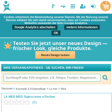
0
Cookies erleichtern die Bereitstellung unserer Dienste. Mit der Nutzung unserer
Dienste erklären Sie sich damit einverstanden, dass wir Cookies verwenden.
Weiterhin verwendet die Seite Google Analytics.
Google Analytics abschalten
weitere Informationen
OK
Testen Sie jetzt unser neues Design —
frischer Look, gleiche Produkte.
Neues Design testen
IHRE VERSANDAPOTHEKE - SIE SUCHEN, WIR FINDEN
Startseite
Kosmetik & Körperpflege
La mer
Med
LA MER MED Tagescreme o.Parfum
(0)