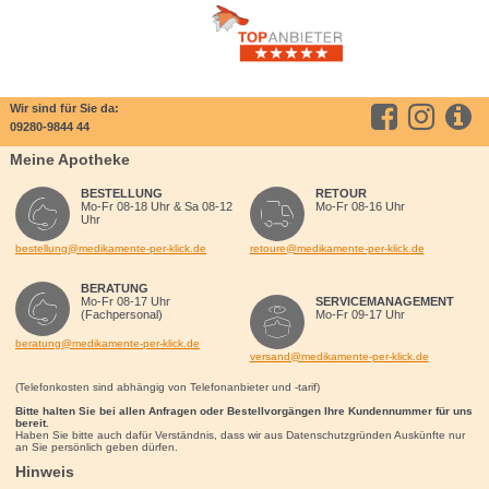
Wir sind für Sie da:
09280-9844 44
Meine Apotheke
BESTELLUNG
RETOUR
Mo-Fr 08-18 Uhr & Sa 08-12
Mo-Fr 08-16 Uhr
Uhr
bestellung@medikamente-per-klick.de
retoure@medikamente-per-klick.de
BERATUNG
Mo-Fr 08-17 Uhr
SERVICEMANAGEMENT
(Fachpersonal)
Mo-Fr 09-17 Uhr
beratung@medikamente-per-klick.de
versand@medikamente-per-klick.de
(Telefonkosten sind abhängig von Telefonanbieter und -tarif)
Bitte halten Sie bei allen Anfragen oder Bestellvorgängen Ihre Kundennummer für uns
bereit.
Haben Sie bitte auch dafür Verständnis, dass wir aus Datenschutzgründen Auskünfte nur
an Sie persönlich geben dürfen.
Hinweis