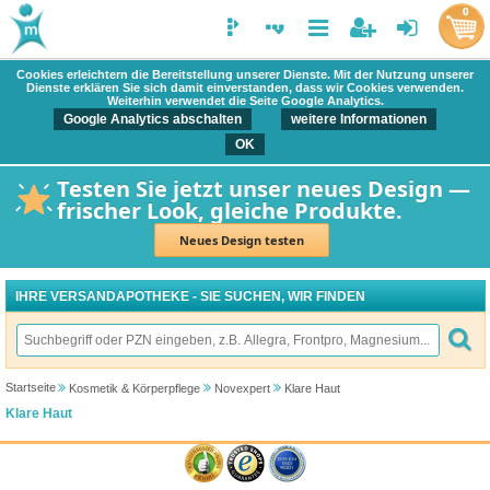
0
Cookies erleichtern die Bereitstellung unserer Dienste. Mit der Nutzung unserer
Dienste erklären Sie sich damit einverstanden, dass wir Cookies verwenden.
Weiterhin verwendet die Seite Google Analytics.
Google Analytics abschalten
weitere Informationen
OK
Testen Sie jetzt unser neues Design —
frischer Look, gleiche Produkte.
Neues Design testen
IHRE VERSANDAPOTHEKE - SIE SUCHEN, WIR FINDEN
Startseite
Kosmetik & Körperpflege
Novexpert
Klare Haut
Klare Haut