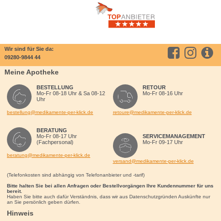
Wir sind für Sie da:
09280-9844 44
Meine Apotheke
BESTELLUNG
RETOUR
Mo-Fr 08-18 Uhr & Sa 08-12
Mo-Fr 08-16 Uhr
Uhr
bestellung@medikamente-per-klick.de
retoure@medikamente-per-klick.de
BERATUNG
Mo-Fr 08-17 Uhr
SERVICEMANAGEMENT
(Fachpersonal)
Mo-Fr 09-17 Uhr
beratung@medikamente-per-klick.de
versand@medikamente-per-klick.de
(Telefonkosten sind abhängig von Telefonanbieter und -tarif)
Bitte halten Sie bei allen Anfragen oder Bestellvorgängen Ihre Kundennummer für uns
bereit.
Haben Sie bitte auch dafür Verständnis, dass wir aus Datenschutzgründen Auskünfte nur
an Sie persönlich geben dürfen.
Hinweis