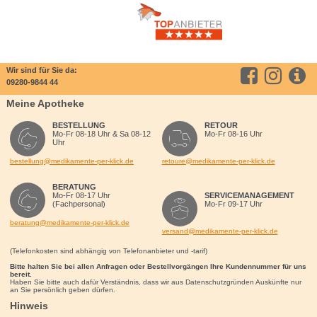
Wir sind für Sie da:
09280-9844 44
Meine Apotheke
BESTELLUNG
RETOUR
Mo-Fr 08-18 Uhr & Sa 08-12
Mo-Fr 08-16 Uhr
Uhr
bestellung@medikamente-per-klick.de
retoure@medikamente-per-klick.de
BERATUNG
Mo-Fr 08-17 Uhr
SERVICEMANAGEMENT
(Fachpersonal)
Mo-Fr 09-17 Uhr
beratung@medikamente-per-klick.de
versand@medikamente-per-klick.de
(Telefonkosten sind abhängig von Telefonanbieter und -tarif)
Bitte halten Sie bei allen Anfragen oder Bestellvorgängen Ihre Kundennummer für uns
bereit.
Haben Sie bitte auch dafür Verständnis, dass wir aus Datenschutzgründen Auskünfte nur
an Sie persönlich geben dürfen.
Hinweis