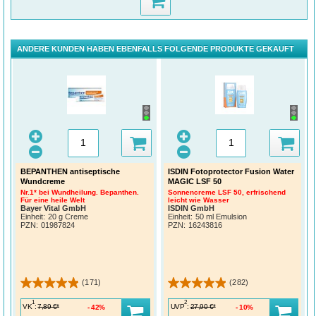
ANDERE KUNDEN HABEN EBENFALLS FOLGENDE PRODUKTE GEKAUFT
BEPANTHEN antiseptische
ISDIN Fotoprotector Fusion Water
Wundcreme
MAGIC LSF 50
Nr.1* bei Wundheilung. Bepanthen.
Sonnencreme LSF 50, erfrischend
Für eine heile Welt
leicht wie Wasser
Bayer Vital GmbH
ISDIN GmbH
Einheit:
20 g Creme
Einheit:
50 ml Emulsion
PZN
:
01987824
PZN
:
16243816
(171)
(282)
1
2
VK
:
UVP
:
7,89 €*
27,90 €*
42%
10%