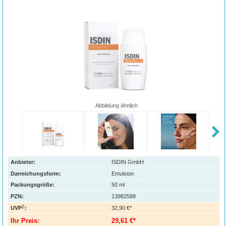
Abbildung ähnlich
Anbieter:
ISDIN GmbH
Darreichungsform:
Emulsion
Packungsgröße:
50
ml
PZN
:
13982588
2
UVP
:
32,90 €*
Ihr Preis:
29,61 €*