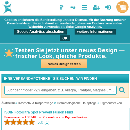
0
Cookies erleichtern die Bereitstellung unserer Dienste. Mit der Nutzung unserer
Dienste erklären Sie sich damit einverstanden, dass wir Cookies verwenden.
Weiterhin verwendet die Seite Google Analytics.
Google Analytics abschalten
weitere Informationen
OK
Testen Sie jetzt unser neues Design —
frischer Look, gleiche Produkte.
Neues Design testen
IHRE VERSANDAPOTHEKE - SIE SUCHEN, WIR FINDEN
Startseite
Kosmetik & Körperpflege
Dermatologische Hautpflege
Pigmentflecken
ISDIN FotoUltra Spot Prevent Fusion Fluid
Sonnencreme LSF 50+ zur Prävention von Pigmentflecken
5.0
(1)