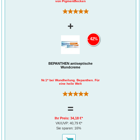
von Pigmentflecken
(1)
+
42%
BEPANTHEN antiseptische
Wundcreme
Nr.1* bei Wundheilung. Bepanthen. Für
eine heile Welt
(171)
=
Ihr Preis:
34,18 €*
VK/UVP:
40,79 €*
Sie sparen:
16%