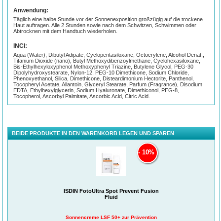
Anwendung:
Täglich eine halbe Stunde vor der Sonnenexposition großzügig auf die trockene
Haut auftragen. Alle 2 Stunden sowie nach dem Schwitzen, Schwimmen oder
Abtrocknen mit dem Handtuch wiederholen.
INCI:
Aqua (Water), Dibutyl Adipate, Cyclopentasiloxane, Octocrylene, Alcohol Denat.,
Titanium Dioxide (nano), Butyl Methoxydibenzoylmethane, Cyclohexasiloxane,
Bis-Ethylhexyloxyphenol Methoxyphenyl Triazine, Butylene Glycol, PEG-30
Dipolyhydroxystearate, Nylon-12, PEG-10 Dimethicone, Sodium Chloride,
Phenoxyethanol, Silica, Dimethicone, Disteardimonium Hectorite, Panthenol,
Tocopheryl Acetate, Allantoin, Glyceryl Stearate, Parfum (Fragrance), Disodium
EDTA, Ethylhexylglycerin, Sodium Hyaluronate, Dimethiconol, PEG-8,
Tocopherol, Ascorbyl Palmitate, Ascorbic Acid, Citric Acid.
BEIDE PRODUKTE IN DEN WARENKORB LEGEN UND SPAREN
10%
ISDIN FotoUltra Spot Prevent Fusion
Fluid
Sonnencreme LSF 50+ zur Prävention