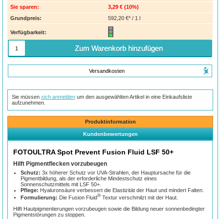
Sie sparen:
3,29 €
(
10%
)
Grundpreis:
592,20 €* / 1 l
Verfügbarkeit:
Zum Warenkorb hinzufügen
Versandkosten
Sie müssen
sich anmelden
um den ausgewählten Artikel in eine Einkaufsliste
aufzunehmen.
Produktinformation
Kundenbewertungen
FOTOULTRA Spot Prevent Fusion Fluid LSF 50+
Hilft Pigmentflecken vorzubeugen
Schutz:
3x höherer Schutz vor UVA-Strahlen, der Hauptursache für die
Pigmentbildung, als der erforderliche Mindestschutz eines
Sonnenschutzmittels mit LSF 50+.
Pflege:
Hyaluronsäure verbessert die Elastizität der Haut und mindert Falten.
®
Formulierung:
Die Fusion Fluid
Textur verschmilzt mit der Haut.
Hilft Hautpigmentierungen vorzubeugen sowie die Bildung neuer sonnenbedingter
Pigmentstörungen zu stoppen.