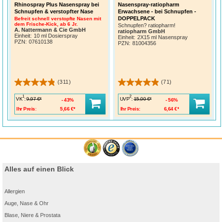
Rhinospray Plus Nasenspray bei
Nasenspray-ratiopharm
Schnupfen & verstopfter Nase
Erwachsene - bei Schnupfen -
DOPPELPACK
Befreit schnell verstopfte Nasen mit
dem Frische-Kick, ab 6 Jr.
Schnupfen? ratiopharm!
A. Nattermann & Cie GmbH
ratiopharm GmbH
Einheit:
10 ml Dosierspray
Einheit:
2X15 ml Nasenspray
PZN
:
07610138
PZN
:
81004356
(311)
(71)
1
2
VK
:
UVP
:
9,97 €*
15,00 €*
43%
56%
Ihr Preis:
5,66 €*
Ihr Preis:
6,64 €*
Alles auf einen Blick
Allergien
Auge, Nase & Ohr
Blase, Niere & Prostata