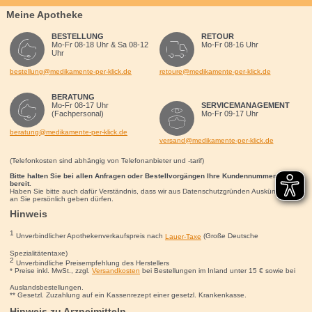
Meine Apotheke
BESTELLUNG
RETOUR
Mo-Fr 08-18 Uhr & Sa 08-12
Mo-Fr 08-16 Uhr
Uhr
bestellung@medikamente-per-klick.de
retoure@medikamente-per-klick.de
BERATUNG
Mo-Fr 08-17 Uhr
SERVICEMANAGEMENT
(Fachpersonal)
Mo-Fr 09-17 Uhr
beratung@medikamente-per-klick.de
versand@medikamente-per-klick.de
(Telefonkosten sind abhängig von Telefonanbieter und -tarif)
Bitte halten Sie bei allen Anfragen oder Bestellvorgängen Ihre Kundennummer für uns
bereit.
Haben Sie bitte auch dafür Verständnis, dass wir aus Datenschutzgründen Auskünfte nur
an Sie persönlich geben dürfen.
Hinweis
1
Unverbindlicher Apothekenverkaufspreis nach
Lauer-Taxe
(Große Deutsche
Spezialitätentaxe)
2
Unverbindliche Preisempfehlung des Herstellers
* Preise inkl. MwSt., zzgl.
Versandkosten
bei Bestellungen im Inland unter 15
€
sowie bei
Auslandsbestellungen.
** Gesetzl. Zuzahlung auf ein Kassenrezept einer gesetzl. Krankenkasse.
Hinweis zu Arzneimitteln