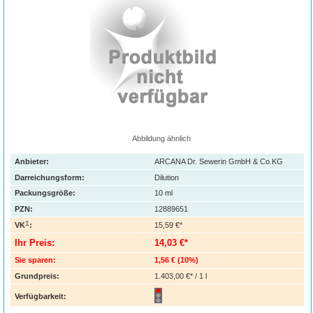
Abbildung ähnlich
Anbieter:
ARCANA Dr. Sewerin GmbH & Co.KG
Darreichungsform:
Dilution
Packungsgröße:
10
ml
PZN
:
12889651
1
VK
:
15,59 €*
Ihr Preis:
14,03 €*
Sie sparen:
1,56 €
(
10%
)
Grundpreis:
1.403,00 €* / 1 l
Verfügbarkeit: