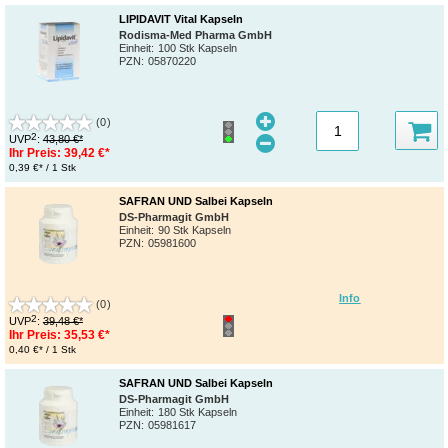
LIPIDAVIT Vital Kapseln
Rodisma-Med Pharma GmbH
Einheit:
100 Stk Kapseln
PZN
:
05870220
(0)
2
UVP
:
43,80 €*
Ihr Preis:
39,42 €*
0,39 €* / 1 Stk
SAFRAN UND Salbei Kapseln
DS-Pharmagit GmbH
Einheit:
90 Stk Kapseln
PZN
:
05981600
Info
(0)
2
UVP
:
39,48 €*
Ihr Preis:
35,53 €*
0,40 €* / 1 Stk
SAFRAN UND Salbei Kapseln
DS-Pharmagit GmbH
Einheit:
180 Stk Kapseln
PZN
:
05981617