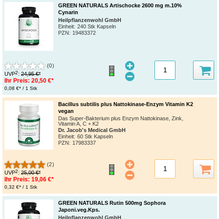
GREEN NATURALS Artischocke 2600 mg m.10%
Cynarin
Heilpflanzenwohl GmbH
Einheit:
240 Stk Kapseln
PZN
:
19483372
(0)
2
UVP
:
24,95 €*
Ihr Preis:
20,50 €*
0,08 €* / 1 Stk
Bacillus subtilis plus Nattokinase-Enzym Vitamin K2
vegan
Das Super-Bakterium plus Enzym Nattokinase, Zink,
Vitamin A, C + K2
Dr. Jacob's Medical GmbH
Einheit:
60 Stk Kapseln
PZN
:
17983337
(2)
2
UVP
:
25,00 €*
Ihr Preis:
19,06 €*
0,32 €* / 1 Stk
GREEN NATURALS Rutin 500mg Sophora
Japoni.veg.Kps.
Heilpflanzenwohl GmbH