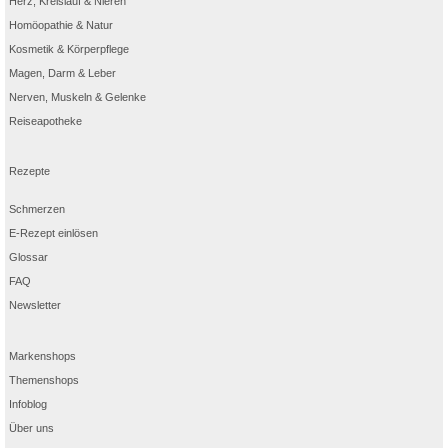
Herz, Kreislauf & Nieren
Homöopathie & Natur
Kosmetik & Körperpflege
Magen, Darm & Leber
Nerven, Muskeln & Gelenke
Reiseapotheke
Rezepte
Schmerzen
E-Rezept einlösen
Glossar
FAQ
Newsletter
Markenshops
Themenshops
Infoblog
Über uns