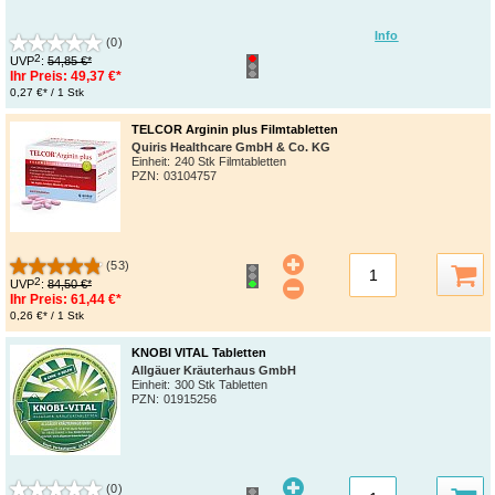
Info
(0)
2
UVP
:
54,85 €*
Ihr Preis:
49,37 €*
0,27 €* / 1 Stk
TELCOR Arginin plus Filmtabletten
Quiris Healthcare GmbH & Co. KG
Einheit:
240 Stk Filmtabletten
PZN
:
03104757
(53)
2
UVP
:
84,50 €*
Ihr Preis:
61,44 €*
0,26 €* / 1 Stk
KNOBI VITAL Tabletten
Allgäuer Kräuterhaus GmbH
Einheit:
300 Stk Tabletten
PZN
:
01915256
(0)