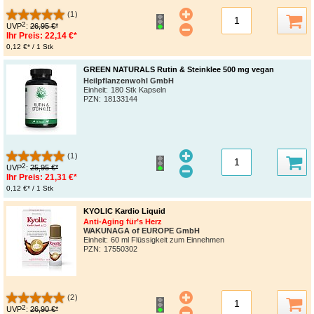
(1)
2
UVP
:
26,95 €*
Ihr Preis:
22,14 €*
0,12 €* / 1 Stk
GREEN NATURALS Rutin & Steinklee 500 mg vegan
Heilpflanzenwohl GmbH
Einheit:
180 Stk Kapseln
PZN
:
18133144
(1)
2
UVP
:
25,95 €*
Ihr Preis:
21,31 €*
0,12 €* / 1 Stk
KYOLIC Kardio Liquid
Anti-Aging für’s Herz
WAKUNAGA of EUROPE GmbH
Einheit:
60 ml Flüssigkeit zum Einnehmen
PZN
:
17550302
(2)
2
UVP
:
26,90 €*