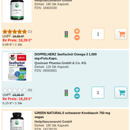
Heilpflanzenwohl GmbH
Einheit:
180 Stk Kapseln
PZN
:
18404330
(1)
2
UVP
:
19,95 €*
Ihr Preis:
16,39 €*
0,09 €* / 1 Stk
DOPPELHERZ Seefischöl Omega-3 1.000
mg+Fols.Kaps.
Queisser Pharma GmbH & Co. KG
Einheit:
120 Stk Kapseln
PZN
:
06583681
(0)
2
UVP
:
23,95 €*
Ihr Preis:
18,29 €*
0,15 €* / 1 Stk
GREEN NATURALS schwarzer Knoblauch 750 mg
vegan
Heilpflanzenwohl GmbH
Einheit:
180 Stk Kapseln
PZN
:
18778220