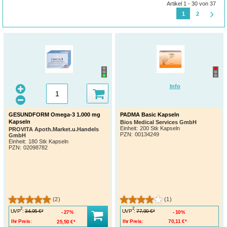
Artikel 1 - 30 von 37
1
2
Info
GESUNDFORM Omega-3 1.000 mg
PADMA Basic Kapseln
Kapseln
Bios Medical Services GmbH
Einheit:
200 Stk Kapseln
PROVITA Apoth.Market.u.Handels
PZN
:
00134249
GmbH
Einheit:
180 Stk Kapseln
PZN
:
02098782
(2)
(1)
2
2
UVP
:
UVP
:
34,95 €*
77,90 €*
27%
10%
Ihr Preis:
25,50 €*
Ihr Preis:
70,11 €*