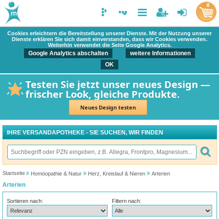
0
Cookies erleichtern die Bereitstellung unserer Dienste. Mit der Nutzung unserer
Dienste erklären Sie sich damit einverstanden, dass wir Cookies verwenden.
Weiterhin verwendet die Seite Google Analytics.
Google Analytics abschalten
weitere Informationen
OK
Testen Sie jetzt unser neues Design —
frischer Look, gleiche Produkte.
Neues Design testen
IHRE VERSANDAPOTHEKE - SIE SUCHEN, WIR FINDEN
Startseite
Homöopathie & Natur
Herz, Kreislauf & Nieren
Arterien
Arterien
Sortieren nach:
Filtern nach: