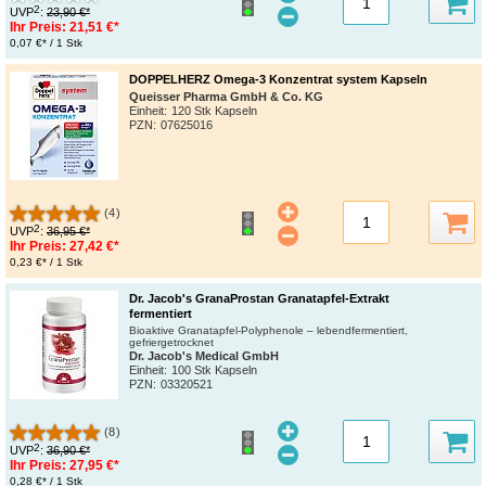
2
UVP
:
23,90 €*
Ihr Preis:
21,51 €*
0,07 €* / 1 Stk
DOPPELHERZ Omega-3 Konzentrat system Kapseln
Queisser Pharma GmbH & Co. KG
Einheit:
120 Stk Kapseln
PZN
:
07625016
(4)
2
UVP
:
36,95 €*
Ihr Preis:
27,42 €*
0,23 €* / 1 Stk
Dr. Jacob's GranaProstan Granatapfel-Extrakt
fermentiert
Bioaktive Granatapfel-Polyphenole – lebendfermentiert,
gefriergetrocknet
Dr. Jacob's Medical GmbH
Einheit:
100 Stk Kapseln
PZN
:
03320521
(8)
2
UVP
:
36,90 €*
Ihr Preis:
27,95 €*
0,28 €* / 1 Stk