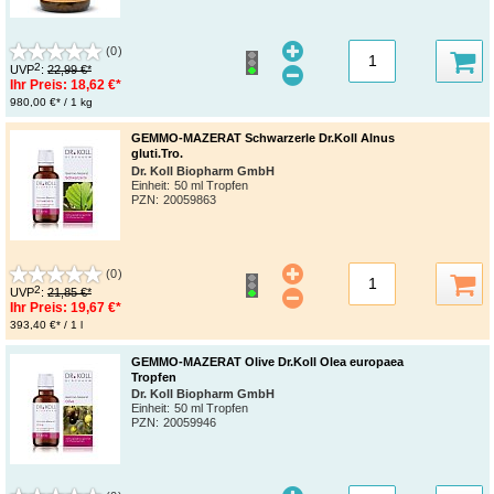
(0)
2
UVP
:
22,99 €*
Ihr Preis:
18,62 €*
980,00 €* / 1 kg
GEMMO-MAZERAT Schwarzerle Dr.Koll Alnus
gluti.Tro.
Dr. Koll Biopharm GmbH
Einheit:
50 ml Tropfen
PZN
:
20059863
(0)
2
UVP
:
21,85 €*
Ihr Preis:
19,67 €*
393,40 €* / 1 l
GEMMO-MAZERAT Olive Dr.Koll Olea europaea
Tropfen
Dr. Koll Biopharm GmbH
Einheit:
50 ml Tropfen
PZN
:
20059946