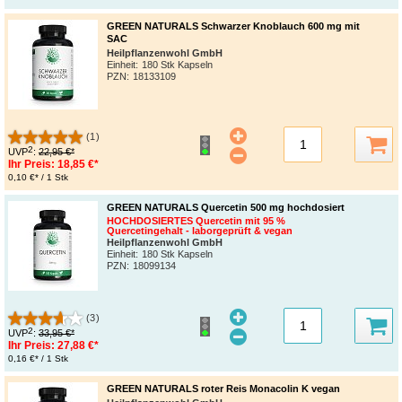
GREEN NATURALS Schwarzer Knoblauch 600 mg mit
SAC
Heilpflanzenwohl GmbH
Einheit:
180 Stk Kapseln
PZN
:
18133109
(1)
2
UVP
:
22,95 €*
Ihr Preis:
18,85 €*
0,10 €* / 1 Stk
GREEN NATURALS Quercetin 500 mg hochdosiert
HOCHDOSIERTES Quercetin mit 95 %
Quercetingehalt - laborgeprüft & vegan
Heilpflanzenwohl GmbH
Einheit:
180 Stk Kapseln
PZN
:
18099134
(3)
2
UVP
:
33,95 €*
Ihr Preis:
27,88 €*
0,16 €* / 1 Stk
GREEN NATURALS roter Reis Monacolin K vegan