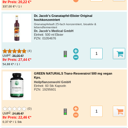
Ihr Preis:
20,22 €*
337,00 €* / 1 l
Dr. Jacob's Granatapfel-Elixier Original
hochkonzentriert
Granatapfelsaft 25-fach konzentriert, bioaktiv &
lebendfermentiert
Dr. Jacob's Medical GmbH
Einheit:
500 ml Elixier
PZN
:
01054676
(4)
2
UVP
:
36,00 €*
Ihr Preis:
27,44 €*
54,88 €* / 1 l
GREEN NATURALS Trans-Resveratrol 500 mg vegan
Kps.
Heilpflanzenwohl GmbH
Einheit:
60 Stk Kapseln
PZN
:
19295601
(0)
2
UVP
:
24,95 €*
Ihr Preis:
22,46 €*
0,37 €* / 1 Stk