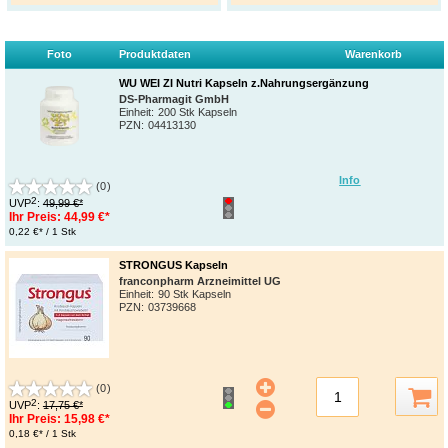
Foto
Produktdaten
Warenkorb
WU WEI ZI Nutri Kapseln z.Nahrungsergänzung
DS-Pharmagit GmbH
Einheit:
200 Stk Kapseln
PZN
:
04413130
Info
(0)
2
UVP
:
49,99 €*
Ihr Preis:
44,99 €*
0,22 €* / 1 Stk
STRONGUS Kapseln
franconpharm Arzneimittel UG
Einheit:
90 Stk Kapseln
PZN
:
03739668
(0)
2
UVP
:
17,75 €*
Ihr Preis:
15,98 €*
0,18 €* / 1 Stk