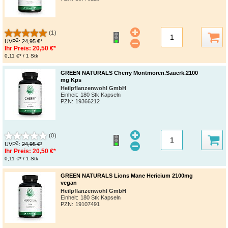
(1)
2
UVP
:
24,95 €*
Ihr Preis:
20,50 €*
0,11 €* / 1 Stk
GREEN NATURALS Cherry Montmoren.Sauerk.2100
mg Kps
Heilpflanzenwohl GmbH
Einheit:
180 Stk Kapseln
PZN
:
19366212
(0)
2
UVP
:
24,95 €*
Ihr Preis:
20,50 €*
0,11 €* / 1 Stk
GREEN NATURALS Lions Mane Hericium 2100mg
vegan
Heilpflanzenwohl GmbH
Einheit:
180 Stk Kapseln
PZN
:
19107491