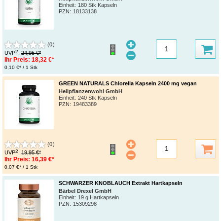
Einheit:
180 Stk Kapseln
PZN
:
18133138
(0)
2
UVP
:
24,95 €*
Ihr Preis:
18,32 €*
0,10 €* / 1 Stk
GREEN NATURALS Chlorella Kapseln 2400 mg vegan
Heilpflanzenwohl GmbH
Einheit:
240 Stk Kapseln
PZN
:
19483389
(0)
2
UVP
:
19,95 €*
Ihr Preis:
16,39 €*
0,07 €* / 1 Stk
SCHWARZER KNOBLAUCH Extrakt Hartkapseln
Bärbel Drexel GmbH
Einheit:
19 g Hartkapseln
PZN
:
15309298