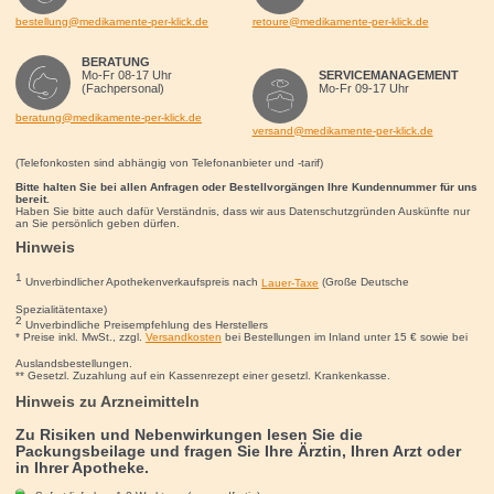
bestellung@medikamente-per-klick.de
retoure@medikamente-per-klick.de
BERATUNG
Mo-Fr 08-17 Uhr
SERVICEMANAGEMENT
(Fachpersonal)
Mo-Fr 09-17 Uhr
beratung@medikamente-per-klick.de
versand@medikamente-per-klick.de
(Telefonkosten sind abhängig von Telefonanbieter und -tarif)
Bitte halten Sie bei allen Anfragen oder Bestellvorgängen Ihre Kundennummer für uns
bereit.
Haben Sie bitte auch dafür Verständnis, dass wir aus Datenschutzgründen Auskünfte nur
an Sie persönlich geben dürfen.
Hinweis
1
Unverbindlicher Apothekenverkaufspreis nach
Lauer-Taxe
(Große Deutsche
Spezialitätentaxe)
2
Unverbindliche Preisempfehlung des Herstellers
* Preise inkl. MwSt., zzgl.
Versandkosten
bei Bestellungen im Inland unter 15
€
sowie bei
Auslandsbestellungen.
** Gesetzl. Zuzahlung auf ein Kassenrezept einer gesetzl. Krankenkasse.
Hinweis zu Arzneimitteln
Zu Risiken und Nebenwirkungen lesen Sie die
Packungsbeilage und fragen Sie Ihre Ärztin, Ihren Arzt oder
in Ihrer Apotheke.