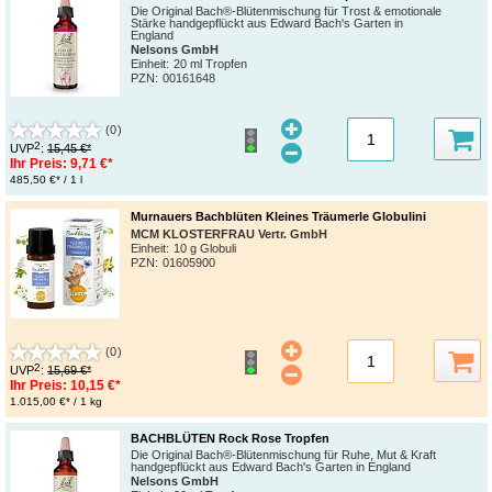
Die Original Bach®-Blütenmischung für Trost & emotionale
Stärke handgepflückt aus Edward Bach's Garten in
England
Nelsons GmbH
Einheit:
20 ml Tropfen
PZN
:
00161648
(0)
2
UVP
:
15,45 €*
Ihr Preis:
9,71 €*
485,50 €* / 1 l
Murnauers Bachblüten Kleines Träumerle Globulini
MCM KLOSTERFRAU Vertr. GmbH
Einheit:
10 g Globuli
PZN
:
01605900
(0)
2
UVP
:
15,69 €*
Ihr Preis:
10,15 €*
1.015,00 €* / 1 kg
BACHBLÜTEN Rock Rose Tropfen
Die Original Bach®-Blütenmischung für Ruhe, Mut & Kraft
handgepflückt aus Edward Bach's Garten in England
Nelsons GmbH