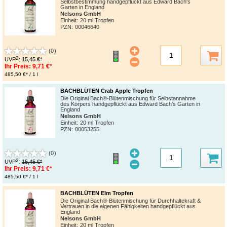
Selbstbestimmung handgepflückt aus Edward Bach's
Garten in England
Nelsons GmbH
Einheit:
20 ml Tropfen
PZN
:
00046640
(0)
2
UVP
:
15,45 €*
Ihr Preis:
9,71 €*
485,50 €* / 1 l
BACHBLÜTEN Crab Apple Tropfen
Die Original Bach®-Blütenmischung für Selbstannahme
des Körpers handgepflückt aus Edward Bach's Garten in
England
Nelsons GmbH
Einheit:
20 ml Tropfen
PZN
:
00053255
(0)
2
UVP
:
15,45 €*
Ihr Preis:
9,71 €*
485,50 €* / 1 l
BACHBLÜTEN Elm Tropfen
Die Original Bach®-Blütenmischung für Durchhaltekraft &
Vertrauen in die eigenen Fähigkeiten handgepflückt aus
England
Nelsons GmbH
Einheit:
20 ml Tropfen