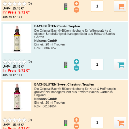
(0)
2
UVP
:
15,45 €*
Ihr Preis:
9,71 €*
485,50 €* / 1 l
BACHBLÜTEN Cerato Tropfen
Die Original Bach®-Blütenmischung für Willensstärke &
eigenen Urteilsfähigkeit handgepflückt aus Edward Bach's
Garten
Nelsons GmbH
Einheit:
20 ml Tropfen
PZN
:
00046657
(0)
2
UVP
:
15,45 €*
Ihr Preis:
9,71 €*
485,50 €* / 1 l
BACHBLÜTEN Sweet Chestnut Tropfen
Die Original Bach®-Blütenmischung für Kraft & Hoffnung in
größter Not handgepflückt aus Edward Bach's Garten in
England
Nelsons GmbH
Einheit:
20 ml Tropfen
PZN
:
00161654
(0)
2
UVP
:
15,45 €*
Ihr Preis:
9,71 €*