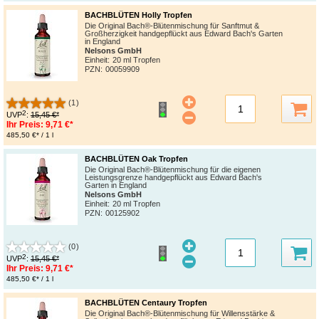
BACHBLÜTEN Holly Tropfen
Die Original Bach®-Blütenmischung für Sanftmut &
Großherzigkeit handgepflückt aus Edward Bach's Garten
in England
Nelsons GmbH
Einheit:
20 ml Tropfen
PZN
:
00059909
(1)
2
UVP
:
15,45 €*
Ihr Preis:
9,71 €*
485,50 €* / 1 l
BACHBLÜTEN Oak Tropfen
Die Original Bach®-Blütenmischung für die eigenen
Leistungsgrenze handgepflückt aus Edward Bach's
Garten in England
Nelsons GmbH
Einheit:
20 ml Tropfen
PZN
:
00125902
(0)
2
UVP
:
15,45 €*
Ihr Preis:
9,71 €*
485,50 €* / 1 l
BACHBLÜTEN Centaury Tropfen
Die Original Bach®-Blütenmischung für Willensstärke &