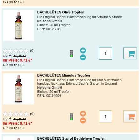
671,50 €* / 1 l
BACHBLÜTEN Olive Tropfen
Die Original Bach®-Blütenmischung für Vitalität & Stärke
Nelsons GmbH
Einheit:
20 ml Tropfen
PZN
:
00125919
(0)
2
UVP
:
15,45 €*
Ihr Preis:
9,71 €*
485,50 €* / 1 l
BACHBLÜTEN Mimulus Tropfen
Die Original Bach®-Blütenmischung für Mut & Vertrauen
handgepflückt aus Edward Bach's Garten in England
Nelsons GmbH
Einheit:
20 ml Tropfen
PZN
:
00114904
(0)
2
UVP
:
15,45 €*
Ihr Preis:
9,71 €*
485,50 €* / 1 l
BACHBLÜTEN Star of Bethlehem Tropfen