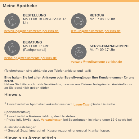
Meine Apotheke
BESTELLUNG
RETOUR
Mo-Fr 08-18 Uhr & Sa 08-12
Mo-Fr 08-16 Uhr
Uhr
bestellung@medikamente-per-klick.de
retoure@medikamente-per-klick.de
BERATUNG
Mo-Fr 08-17 Uhr
SERVICEMANAGEMENT
(Fachpersonal)
Mo-Fr 09-17 Uhr
beratung@medikamente-per-klick.de
versand@medikamente-per-klick.de
(Telefonkosten sind abhängig von Telefonanbieter und -tarif)
Bitte halten Sie bei allen Anfragen oder Bestellvorgängen Ihre Kundennummer für uns
bereit.
Haben Sie bitte auch dafür Verständnis, dass wir aus Datenschutzgründen Auskünfte nur
an Sie persönlich geben dürfen.
Hinweis
1
Unverbindlicher Apothekenverkaufspreis nach
Lauer-Taxe
(Große Deutsche
Spezialitätentaxe)
2
Unverbindliche Preisempfehlung des Herstellers
* Preise inkl. MwSt., zzgl.
Versandkosten
bei Bestellungen im Inland unter 15
€
sowie bei
Auslandsbestellungen.
** Gesetzl. Zuzahlung auf ein Kassenrezept einer gesetzl. Krankenkasse.
Hinweis zu Arzneimitteln