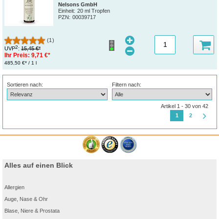
Nelsons GmbH
Einheit:
20 ml Tropfen
PZN
:
00039717
(1)
2
UVP
:
15,45 €*
Ihr Preis:
9,71 €*
485,50 €* / 1 l
Sortieren nach:
Filtern nach:
Artikel 1 - 30 von 42
1
2
Alles auf einen Blick
Allergien
Auge, Nase & Ohr
Blase, Niere & Prostata