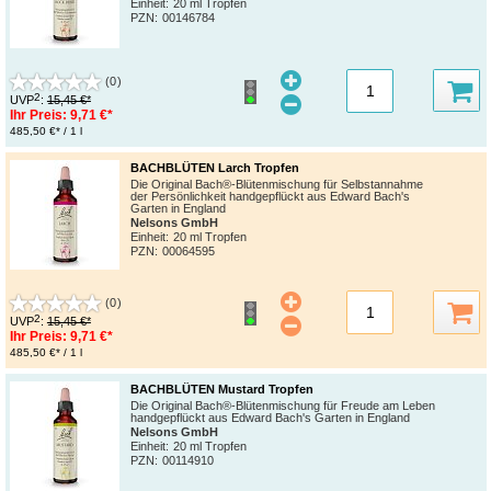
Einheit:
20 ml Tropfen
PZN
:
00146784
(0)
2
UVP
:
15,45 €*
Ihr Preis:
9,71 €*
485,50 €* / 1 l
BACHBLÜTEN Larch Tropfen
Die Original Bach®-Blütenmischung für Selbstannahme
der Persönlichkeit handgepflückt aus Edward Bach's
Garten in England
Nelsons GmbH
Einheit:
20 ml Tropfen
PZN
:
00064595
(0)
2
UVP
:
15,45 €*
Ihr Preis:
9,71 €*
485,50 €* / 1 l
BACHBLÜTEN Mustard Tropfen
Die Original Bach®-Blütenmischung für Freude am Leben
handgepflückt aus Edward Bach's Garten in England
Nelsons GmbH
Einheit:
20 ml Tropfen
PZN
:
00114910