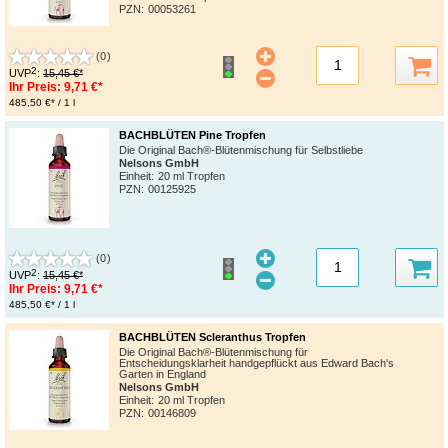
PZN
:
00053261
(0)
2
UVP
:
15,45 €*
Ihr Preis:
9,71 €*
485,50 €* / 1 l
BACHBLÜTEN Pine Tropfen
Die Original Bach®-Blütenmischung für Selbstliebe
Nelsons GmbH
Einheit:
20 ml Tropfen
PZN
:
00125925
(0)
2
UVP
:
15,45 €*
Ihr Preis:
9,71 €*
485,50 €* / 1 l
BACHBLÜTEN Scleranthus Tropfen
Die Original Bach®-Blütenmischung für
Entscheidungsklarheit handgepflückt aus Edward Bach's
Garten in England
Nelsons GmbH
Einheit:
20 ml Tropfen
PZN
:
00146809