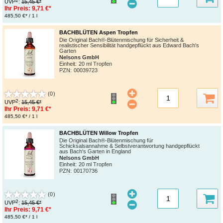
2
UVP
:
15,45 €*
Ihr Preis:
9,71 €*
485,50 €* / 1 l
BACHBLÜTEN Aspen Tropfen
Die Original Bach®-Blütenmischung für Sicherheit &
realistischer Sensibilität handgepflückt aus Edward Bach's
Garten
Nelsons GmbH
Einheit:
20 ml Tropfen
PZN
:
00039723
(0)
2
UVP
:
15,45 €*
Ihr Preis:
9,71 €*
485,50 €* / 1 l
BACHBLÜTEN Willow Tropfen
Die Original Bach®-Blütenmischung für
Schicksalsannahme & Selbstverantwortung handgepflückt
aus Bach's Garten in England
Nelsons GmbH
Einheit:
20 ml Tropfen
PZN
:
00170736
(0)
2
UVP
:
15,45 €*
Ihr Preis:
9,71 €*
485,50 €* / 1 l