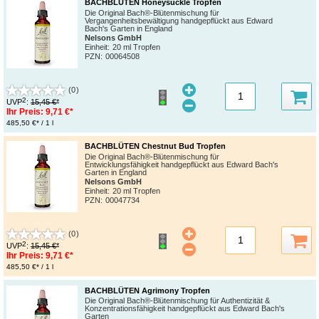
BACHBLÜTEN Honeysuckle Tropfen
Die Original Bach®-Blütenmischung für
Vergangenheitsbewältigung handgepflückt aus Edward
Bach's Garten in England
Nelsons GmbH
Einheit:
20 ml Tropfen
PZN
:
00064508
(0)
2
UVP
:
15,45 €*
Ihr Preis:
9,71 €*
485,50 €* / 1 l
BACHBLÜTEN Chestnut Bud Tropfen
Die Original Bach®-Blütenmischung für
Entwicklungsfähigkeit handgepflückt aus Edward Bach's
Garten in England
Nelsons GmbH
Einheit:
20 ml Tropfen
PZN
:
00047734
(0)
2
UVP
:
15,45 €*
Ihr Preis:
9,71 €*
485,50 €* / 1 l
BACHBLÜTEN Agrimony Tropfen
Die Original Bach®-Blütenmischung für Authentizität &
Konzentrationsfähigkeit handgepflückt aus Edward Bach's
Garten