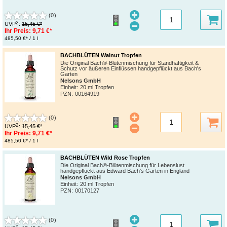
(0)
2
UVP
:
15,45 €*
Ihr Preis:
9,71 €*
485,50 €* / 1 l
BACHBLÜTEN Walnut Tropfen
Die Original Bach®-Blütenmischung für Standhaftigkeit &
Schutz vor äußeren Einflüssen handgepflückt aus Bach's
Garten
Nelsons GmbH
Einheit:
20 ml Tropfen
PZN
:
00164919
(0)
2
UVP
:
15,45 €*
Ihr Preis:
9,71 €*
485,50 €* / 1 l
BACHBLÜTEN Wild Rose Tropfen
Die Original Bach®-Blütenmischung für Lebenslust
handgepflückt aus Edward Bach's Garten in England
Nelsons GmbH
Einheit:
20 ml Tropfen
PZN
:
00170127
(0)