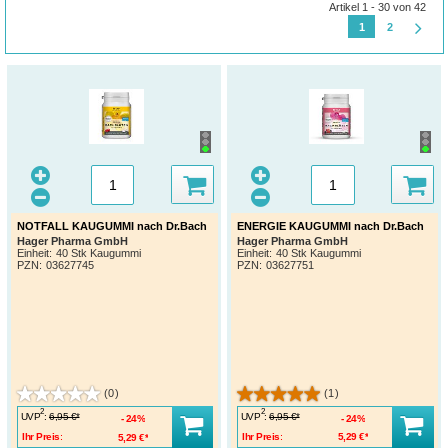
Artikel 1 - 30 von 42
1
2
NOTFALL KAUGUMMI nach Dr.Bach
ENERGIE KAUGUMMI nach Dr.Bach
Hager Pharma GmbH
Hager Pharma GmbH
Einheit:
40 Stk Kaugummi
Einheit:
40 Stk Kaugummi
PZN
:
03627745
PZN
:
03627751
(0)
(1)
2
2
UVP
:
UVP
:
6,95 €*
6,95 €*
24%
24%
Ihr Preis:
5,29 €*
Ihr Preis:
5,29 €*