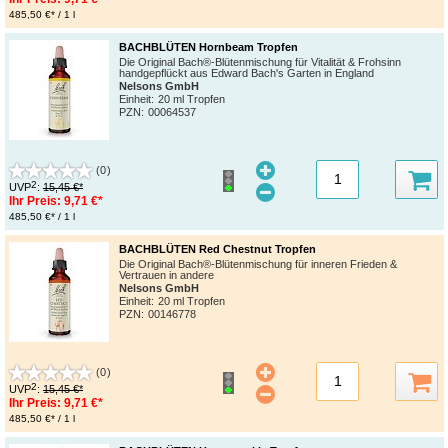
485,50 €* / 1 l
BACHBLÜTEN Hornbeam Tropfen
Die Original Bach®-Blütenmischung für Vitalität & Frohsinn
handgepflückt aus Edward Bach's Garten in England
Nelsons GmbH
Einheit:
20 ml Tropfen
PZN
:
00064537
(0)
2
UVP
:
15,45 €*
Ihr Preis:
9,71 €*
485,50 €* / 1 l
BACHBLÜTEN Red Chestnut Tropfen
Die Original Bach®-Blütenmischung für inneren Frieden &
Vertrauen in andere
Nelsons GmbH
Einheit:
20 ml Tropfen
PZN
:
00146778
(0)
2
UVP
:
15,45 €*
Ihr Preis:
9,71 €*
485,50 €* / 1 l