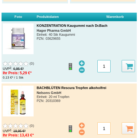
Foto
Produktdaten
Warenkorb
KONZENTRATION Kaugummi nach Dr.Bach
Hager Pharma GmbH
Einheit:
40 Stk Kaugummi
PZN
:
03629655
(0)
2
UVP
:
6,95 €*
Ihr Preis:
5,29 €*
0,13 €* / 1 Stk
BACHBLÜTEN Rescura Tropfen alkoholfrei
Nelsons GmbH
Einheit:
20 ml Tropfen
PZN
:
20310369
(0)
2
UVP
:
19,95 €*
Ihr Preis:
13,43 €*