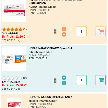
Blutergüssen
ALIUD Pharma GmbH
Einheit:
100 g Gel
PZN
:
04668290
(1)
1
VK
:
19,99 €*
Ihr Preis:
12,16 €*
121,60 €* / 1 kg
HEPARIN-RATIOPHARM Sport Gel
ratiopharm GmbH
Einheit:
100 g Gel
PZN
:
03892312
(0)
2
UVP
:
27,99 €*
Ihr Preis:
15,66 €*
156,60 €* / 1 kg
HEPARIN AXICUR 30.000 I.E. Salbe
axicorp Pharma GmbH
Einheit:
100 g Salbe
PZN
:
14052259