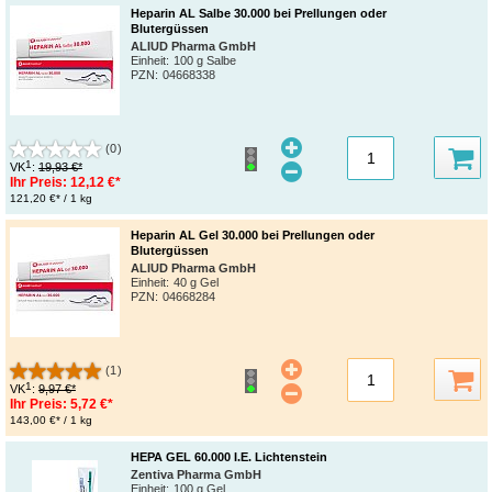
Heparin AL Salbe 30.000 bei Prellungen oder
Blutergüssen
ALIUD Pharma GmbH
Einheit:
100 g Salbe
PZN
:
04668338
(0)
1
VK
:
19,93 €*
Ihr Preis:
12,12 €*
121,20 €* / 1 kg
Heparin AL Gel 30.000 bei Prellungen oder
Blutergüssen
ALIUD Pharma GmbH
Einheit:
40 g Gel
PZN
:
04668284
(1)
1
VK
:
9,97 €*
Ihr Preis:
5,72 €*
143,00 €* / 1 kg
HEPA GEL 60.000 I.E. Lichtenstein
Zentiva Pharma GmbH
Einheit:
100 g Gel