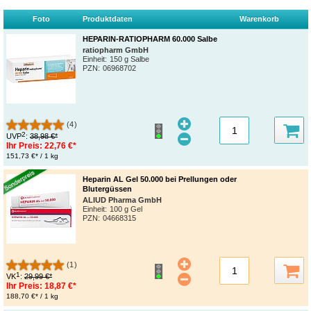
Foto
Produktdaten
Warenkorb
HEPARIN-RATIOPHARM 60.000 Salbe
ratiopharm GmbH
Einheit:
150 g Salbe
PZN
:
06968702
(4)
2
UVP
:
38,98 €*
Ihr Preis:
22,76 €*
151,73 €* / 1 kg
Heparin AL Gel 50.000 bei Prellungen oder
Blutergüssen
ALIUD Pharma GmbH
Einheit:
100 g Gel
PZN
:
04668315
(1)
1
VK
:
29,99 €*
Ihr Preis:
18,87 €*
188,70 €* / 1 kg