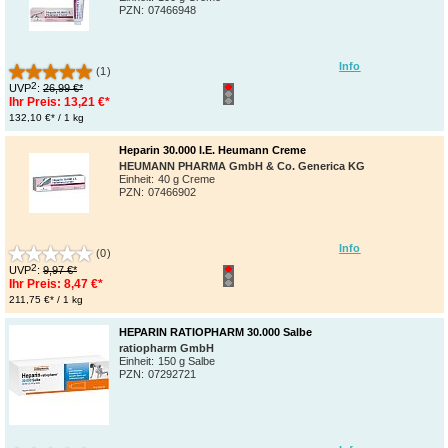
PZN
:
07466948
Info
(1)
2
UVP
:
26,99 €*
Ihr Preis:
13,21 €*
132,10 €* / 1 kg
Heparin 30.000 I.E. Heumann Creme
HEUMANN PHARMA GmbH & Co. Generica KG
Einheit:
40 g Creme
PZN
:
07466902
Info
(0)
2
UVP
:
9,97 €*
Ihr Preis:
8,47 €*
211,75 €* / 1 kg
HEPARIN RATIOPHARM 30.000 Salbe
ratiopharm GmbH
Einheit:
150 g Salbe
PZN
:
07292721