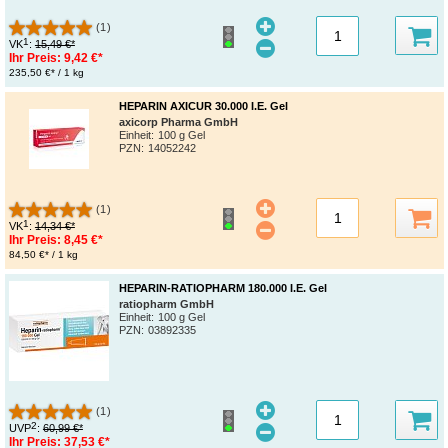
(1)
1
VK
:
15,49 €*
Ihr Preis:
9,42 €*
235,50 €* / 1 kg
HEPARIN AXICUR 30.000 I.E. Gel
axicorp Pharma GmbH
Einheit:
100 g Gel
PZN
:
14052242
(1)
1
VK
:
14,34 €*
Ihr Preis:
8,45 €*
84,50 €* / 1 kg
HEPARIN-RATIOPHARM 180.000 I.E. Gel
ratiopharm GmbH
Einheit:
100 g Gel
PZN
:
03892335
(1)
2
UVP
:
60,99 €*
Ihr Preis:
37,53 €*