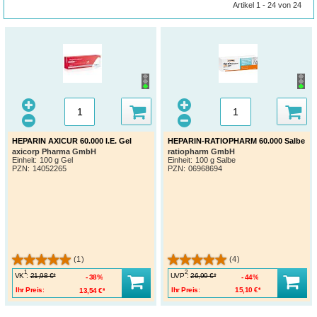
Artikel 1 - 24 von 24
HEPARIN AXICUR 60.000 I.E. Gel
HEPARIN-RATIOPHARM 60.000 Salbe
axicorp Pharma GmbH
ratiopharm GmbH
Einheit:
100 g Gel
Einheit:
100 g Salbe
PZN
:
14052265
PZN
:
06968694
(1)
(4)
1
2
VK
:
UVP
:
21,98 €*
26,99 €*
38%
44%
Ihr Preis:
13,54 €*
Ihr Preis:
15,10 €*