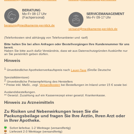
BERATUNG
Mo-Fr 08-17 Uhr
SERVICEMANAGEMENT
(Fachpersonal)
Mo-Fr 09-17 Uhr
beratung@medikamente-per-klick.de
versand@medikamente-per-klick.de
(Telefonkosten sind abhängig von Telefonanbieter und -tarif)
Bitte halten Sie bei allen Anfragen oder Bestellvorgängen Ihre Kundennummer für uns
bereit.
Haben Sie bitte auch dafür Verständnis, dass wir aus Datenschutzgründen Auskünfte nur
an Sie persönlich geben dürfen.
Hinweis
1
Unverbindlicher Apothekenverkaufspreis nach
Lauer-Taxe
(Große Deutsche
Spezialitätentaxe)
2
Unverbindliche Preisempfehlung des Herstellers
* Preise inkl. MwSt., zzgl.
Versandkosten
bei Bestellungen im Inland unter 15
€
sowie bei
Auslandsbestellungen.
** Gesetzl. Zuzahlung auf ein Kassenrezept einer gesetzl. Krankenkasse.
Hinweis zu Arzneimitteln
Zu Risiken und Nebenwirkungen lesen Sie die
Packungsbeilage und fragen Sie Ihre Ärztin, Ihren Arzt oder
in Ihrer Apotheke.
Sofort lieferbar, 1-2 Werktage (versandfertig)
Voltaren Schmerzgel forte 23,2 mg/g Gel mit Diclofenac
Lieferzeit 2-3 Werktage (versandfertig)