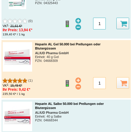
PZN
:
04325443
(0)
1
VK
:
21,61 €*
Ihr Preis:
13,94 €*
139,40 €* / 1 kg
Heparin AL Gel 50.000 bei Prellungen oder
Blutergüssen
ALIUD Pharma GmbH
Einheit:
40 g Gel
PZN
:
04668309
(1)
1
VK
:
15,49 €*
Ihr Preis:
9,42 €*
235,50 €* / 1 kg
Heparin AL Salbe 50.000 bei Prellungen oder
Blutergüssen
ALIUD Pharma GmbH
Einheit:
40 g Salbe
PZN
:
04668344