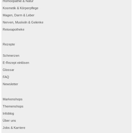
Homöopathie & Natur
Kosmetik & Körperpflege
Magen, Darm & Leber
Nerven, Muskeln & Gelenke
Reiseapotheke
Rezepte
Schmerzen
E-Rezept einlösen
Glossar
FAQ
Newsletter
Markenshops
Themenshops
Infoblog
Über uns
Jobs & Karriere