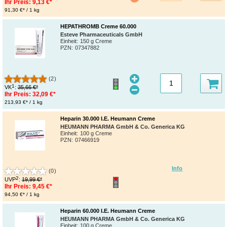
Ihr Preis:
9,13 €*
91,30 €* / 1 kg
HEPATHROMB Creme 60.000
Esteve Pharmaceuticals GmbH
Einheit:
150 g Creme
PZN
:
07347882
(2)
1
VK
:
35,66 €*
Ihr Preis:
32,09 €*
213,93 €* / 1 kg
Heparin 30.000 I.E. Heumann Creme
HEUMANN PHARMA GmbH & Co. Generica KG
Einheit:
100 g Creme
PZN
:
07466919
Info
(0)
2
UVP
:
19,99 €*
Ihr Preis:
9,45 €*
94,50 €* / 1 kg
Heparin 60.000 I.E. Heumann Creme
HEUMANN PHARMA GmbH & Co. Generica KG
Einheit:
100 g Creme