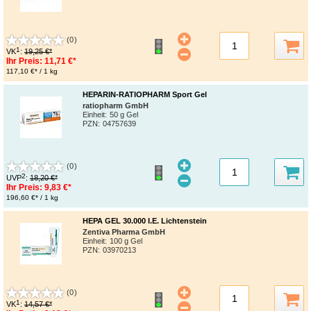
(0)
1
VK
:
19,25 €*
Ihr Preis:
11,71 €*
117,10 €* / 1 kg
HEPARIN-RATIOPHARM Sport Gel
ratiopharm GmbH
Einheit:
50 g Gel
PZN
:
04757639
(0)
2
UVP
:
18,20 €*
Ihr Preis:
9,83 €*
196,60 €* / 1 kg
HEPA GEL 30.000 I.E. Lichtenstein
Zentiva Pharma GmbH
Einheit:
100 g Gel
PZN
:
03970213
(0)
1
VK
:
14,57 €*