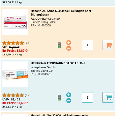
375,30 €* / 1 kg
Heparin AL Salbe 50.000 bei Prellungen oder
Blutergüssen
ALIUD Pharma GmbH
Einheit:
100 g Salbe
PZN
:
04668350
(1)
1
VK
:
29,99 €*
Ihr Preis:
18,87 €*
188,70 €* / 1 kg
HEPARIN-RATIOPHARM 180.000 I.E. Gel
ratiopharm GmbH
Einheit:
150 g Gel
PZN
:
06884371
(1)
2
UVP
:
89,48 €*
Ihr Preis:
51,68 €*
344,54 €* / 1 kg
Heparin AL Gel 30.000 bei Prellungen oder