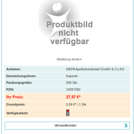
Abbildung ähnlich
Anbieter:
WEPA Apothekenbedarf GmbH & Co KG
Darreichungsform:
Kapseln
Packungsgröße:
500
Stk
PZN
:
19397282
Ihr Preis:
27,97 €*
Grundpreis:
0,06 €* / 1 Stk
Verfügbarkeit:
Versandkosten