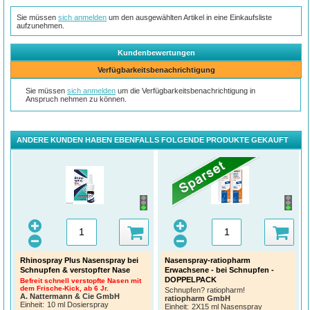
Sie müssen
sich anmelden
um den ausgewählten Artikel in eine Einkaufsliste
aufzunehmen.
Kundenbewertungen
Verfügbarkeitsbenachrichtigung
Sie müssen
sich anmelden
um die Verfügbarkeitsbenachrichtigung in
Anspruch nehmen zu können.
ANDERE KUNDEN HABEN EBENFALLS FOLGENDE PRODUKTE GEKAUFT
Rhinospray Plus Nasenspray bei
Nasenspray-ratiopharm
Schnupfen & verstopfter Nase
Erwachsene - bei Schnupfen -
DOPPELPACK
Befreit schnell verstopfte Nasen mit
dem Frische-Kick, ab 6 Jr.
Schnupfen? ratiopharm!
A. Nattermann & Cie GmbH
ratiopharm GmbH
Einheit:
10 ml Dosierspray
Einheit:
2X15 ml Nasenspray