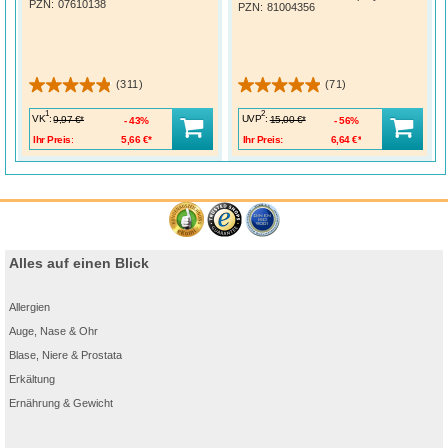
PZN
:
07610138
PZN
:
81004356
(311)
(71)
1
2
VK
:
UVP
:
9,97 €*
15,00 €*
43%
56%
Ihr Preis:
5,66 €*
Ihr Preis:
6,64 €*
Alles auf einen Blick
Allergien
Auge, Nase & Ohr
Blase, Niere & Prostata
Erkältung
Ernährung & Gewicht