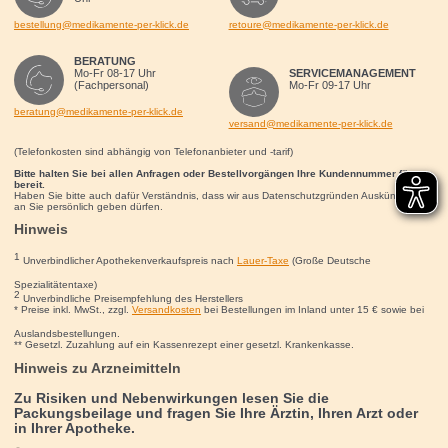
bestellung@medikamente-per-klick.de
retoure@medikamente-per-klick.de
BERATUNG
Mo-Fr 08-17 Uhr
SERVICEMANAGEMENT
(Fachpersonal)
Mo-Fr 09-17 Uhr
beratung@medikamente-per-klick.de
versand@medikamente-per-klick.de
(Telefonkosten sind abhängig von Telefonanbieter und -tarif)
Bitte halten Sie bei allen Anfragen oder Bestellvorgängen Ihre Kundennummer für uns
bereit.
Haben Sie bitte auch dafür Verständnis, dass wir aus Datenschutzgründen Auskünfte nur
an Sie persönlich geben dürfen.
Hinweis
1
Unverbindlicher Apothekenverkaufspreis nach
Lauer-Taxe
(Große Deutsche
Spezialitätentaxe)
2
Unverbindliche Preisempfehlung des Herstellers
* Preise inkl. MwSt., zzgl.
Versandkosten
bei Bestellungen im Inland unter 15
€
sowie bei
Auslandsbestellungen.
** Gesetzl. Zuzahlung auf ein Kassenrezept einer gesetzl. Krankenkasse.
Hinweis zu Arzneimitteln
Zu Risiken und Nebenwirkungen lesen Sie die
Packungsbeilage und fragen Sie Ihre Ärztin, Ihren Arzt oder
in Ihrer Apotheke.