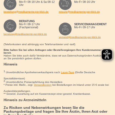
Mo-Fr 08-18 Uhr & Sa 08-12
Mo-Fr 08-16 Uhr
Uhr
bestellung@medikamente-per-klick.de
retoure@medikamente-per-klick.de
BERATUNG
Mo-Fr 08-17 Uhr
SERVICEMANAGEMENT
(Fachpersonal)
Mo-Fr 09-17 Uhr
beratung@medikamente-per-klick.de
versand@medikamente-per-klick.de
(Telefonkosten sind abhängig von Telefonanbieter und -tarif)
Bitte halten Sie bei allen Anfragen oder Bestellvorgängen Ihre Kundennummer für uns
bereit.
Haben Sie bitte auch dafür Verständnis, dass wir aus Datenschutzgründen Auskünfte nur
an Sie persönlich geben dürfen.
Hinweis
1
Unverbindlicher Apothekenverkaufspreis nach
Lauer-Taxe
(Große Deutsche
Spezialitätentaxe)
2
Unverbindliche Preisempfehlung des Herstellers
* Preise inkl. MwSt., zzgl.
Versandkosten
bei Bestellungen im Inland unter 15
€
sowie bei
Auslandsbestellungen.
** Gesetzl. Zuzahlung auf ein Kassenrezept einer gesetzl. Krankenkasse.
Hinweis zu Arzneimitteln
Zu Risiken und Nebenwirkungen lesen Sie die
Packungsbeilage und fragen Sie Ihre Ärztin, Ihren Arzt oder