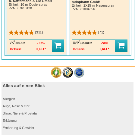
A. Nattermann & Cie GmbH
ratiopharm GmbH
Einheit:
10 ml Dosierspray
Einheit:
2X15 ml Nasenspray
PZN
:
07610138
PZN
:
81004356
(311)
(71)
1
2
VK
:
UVP
:
9,97 €*
15,00 €*
43%
56%
Ihr Preis:
5,66 €*
Ihr Preis:
6,64 €*
Alles auf einen Blick
Allergien
Auge, Nase & Ohr
Blase, Niere & Prostata
Erkältung
Ernährung & Gewicht