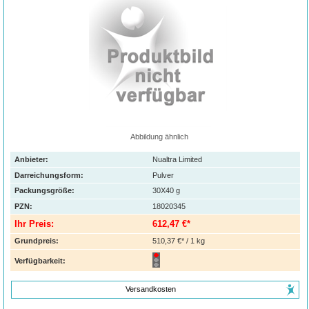
Abbildung ähnlich
Anbieter:
Nualtra Limited
Darreichungsform:
Pulver
Packungsgröße:
30X40
g
PZN
:
18020345
Ihr Preis:
612,47 €*
Grundpreis:
510,37 €* / 1 kg
Verfügbarkeit:
Versandkosten