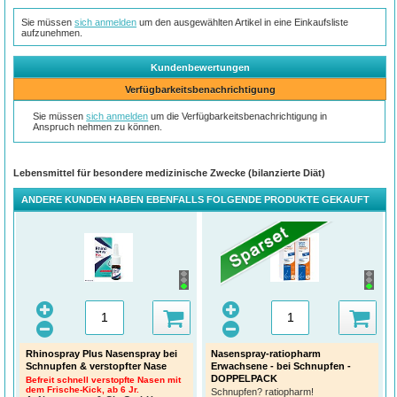
Sie müssen
sich anmelden
um den ausgewählten Artikel in eine Einkaufsliste
aufzunehmen.
Kundenbewertungen
Verfügbarkeitsbenachrichtigung
Sie müssen
sich anmelden
um die Verfügbarkeitsbenachrichtigung in
Anspruch nehmen zu können.
Lebensmittel für besondere medizinische Zwecke (bilanzierte Diät)
ANDERE KUNDEN HABEN EBENFALLS FOLGENDE PRODUKTE GEKAUFT
Rhinospray Plus Nasenspray bei
Nasenspray-ratiopharm
Schnupfen & verstopfter Nase
Erwachsene - bei Schnupfen -
DOPPELPACK
Befreit schnell verstopfte Nasen mit
dem Frische-Kick, ab 6 Jr.
Schnupfen? ratiopharm!