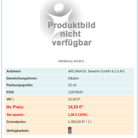
Abbildung ähnlich
Anbieter:
ARCANA Dr. Sewerin GmbH & Co.KG
Darreichungsform:
Dilution
Packungsgröße:
10
ml
PZN
:
12875643
1
VK
:
15,59 €*
Ihr Preis:
14,03 €*
Sie sparen:
1,56 €
(
10%
)
Grundpreis:
1.403,00 €* / 1 l
Verfügbarkeit: