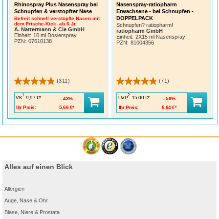
Rhinospray Plus Nasenspray bei
Nasenspray-ratiopharm
Schnupfen & verstopfter Nase
Erwachsene - bei Schnupfen -
DOPPELPACK
Befreit schnell verstopfte Nasen mit
dem Frische-Kick, ab 6 Jr.
Schnupfen? ratiopharm!
A. Nattermann & Cie GmbH
ratiopharm GmbH
Einheit:
10 ml Dosierspray
Einheit:
2X15 ml Nasenspray
PZN
:
07610138
PZN
:
81004356
(311)
(71)
1
2
VK
:
UVP
:
9,97 €*
15,00 €*
43%
56%
Ihr Preis:
5,66 €*
Ihr Preis:
6,64 €*
Alles auf einen Blick
Allergien
Auge, Nase & Ohr
Blase, Niere & Prostata