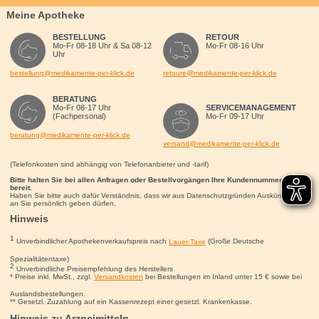
Meine Apotheke
BESTELLUNG
RETOUR
Mo-Fr 08-18 Uhr & Sa 08-12
Mo-Fr 08-16 Uhr
Uhr
bestellung@medikamente-per-klick.de
retoure@medikamente-per-klick.de
BERATUNG
Mo-Fr 08-17 Uhr
SERVICEMANAGEMENT
(Fachpersonal)
Mo-Fr 09-17 Uhr
beratung@medikamente-per-klick.de
versand@medikamente-per-klick.de
(Telefonkosten sind abhängig von Telefonanbieter und -tarif)
Bitte halten Sie bei allen Anfragen oder Bestellvorgängen Ihre Kundennummer für uns
bereit.
Haben Sie bitte auch dafür Verständnis, dass wir aus Datenschutzgründen Auskünfte nur
an Sie persönlich geben dürfen.
Hinweis
1
Unverbindlicher Apothekenverkaufspreis nach
Lauer-Taxe
(Große Deutsche
Spezialitätentaxe)
2
Unverbindliche Preisempfehlung des Herstellers
* Preise inkl. MwSt., zzgl.
Versandkosten
bei Bestellungen im Inland unter 15
€
sowie bei
Auslandsbestellungen.
** Gesetzl. Zuzahlung auf ein Kassenrezept einer gesetzl. Krankenkasse.
Hinweis zu Arzneimitteln