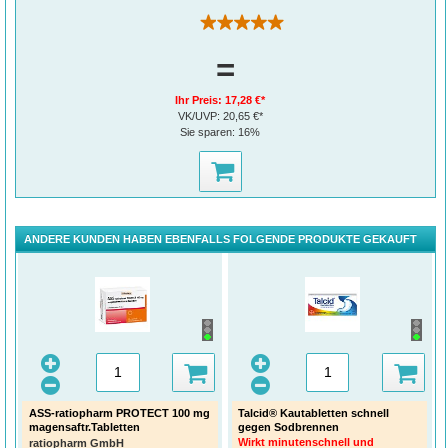
(2)
=
Ihr Preis:
17,28 €*
VK/UVP:
20,65 €*
Sie sparen:
16%
ANDERE KUNDEN HABEN EBENFALLS FOLGENDE PRODUKTE GEKAUFT
ASS-ratiopharm PROTECT 100 mg
Talcid® Kautabletten schnell
magensaftr.Tabletten
gegen Sodbrennen
Wirkt minutenschnell und
ratiopharm GmbH