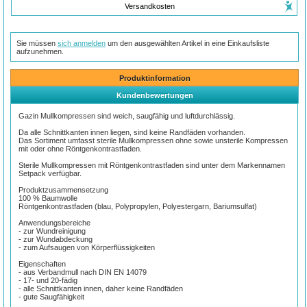
Versandkosten
Sie müssen
sich anmelden
um den ausgewählten Artikel in eine Einkaufsliste
aufzunehmen.
Produktinformation
Kundenbewertungen
Gazin Mullkompressen sind weich, saugfähig und luftdurchlässig.
Da alle Schnittkanten innen liegen, sind keine Randfäden vorhanden.
Das Sortiment umfasst sterile Mullkompressen ohne sowie unsterile Kompressen
mit oder ohne Röntgenkontrastfaden.
Sterile Mullkompressen mit Röntgenkontrastfaden sind unter dem Markennamen
Setpack verfügbar.
Produktzusammensetzung
100 % Baumwolle
Röntgenkontrastfaden (blau, Polypropylen, Polyestergarn, Bariumsulfat)
Anwendungsbereiche
- zur Wundreinigung
- zur Wundabdeckung
- zum Aufsaugen von Körperflüssigkeiten
Eigenschaften
- aus Verbandmull nach DIN EN 14079
- 17- und 20-fädig
- alle Schnittkanten innen, daher keine Randfäden
- gute Saugfähigkeit