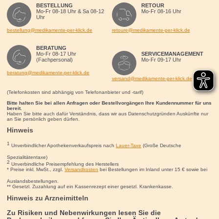
BESTELLUNG
RETOUR
Mo-Fr 08-18 Uhr & Sa 08-12
Mo-Fr 08-16 Uhr
Uhr
bestellung@medikamente-per-klick.de
retoure@medikamente-per-klick.de
BERATUNG
Mo-Fr 08-17 Uhr
SERVICEMANAGEMENT
(Fachpersonal)
Mo-Fr 09-17 Uhr
beratung@medikamente-per-klick.de
versand@medikamente-per-klick.de
(Telefonkosten sind abhängig von Telefonanbieter und -tarif)
Bitte halten Sie bei allen Anfragen oder Bestellvorgängen Ihre Kundennummer für uns
bereit.
Haben Sie bitte auch dafür Verständnis, dass wir aus Datenschutzgründen Auskünfte nur
an Sie persönlich geben dürfen.
Hinweis
1
Unverbindlicher Apothekenverkaufspreis nach
Lauer-Taxe
(Große Deutsche
Spezialitätentaxe)
2
Unverbindliche Preisempfehlung des Herstellers
* Preise inkl. MwSt., zzgl.
Versandkosten
bei Bestellungen im Inland unter 15
€
sowie bei
Auslandsbestellungen.
** Gesetzl. Zuzahlung auf ein Kassenrezept einer gesetzl. Krankenkasse.
Hinweis zu Arzneimitteln
Zu Risiken und Nebenwirkungen lesen Sie die