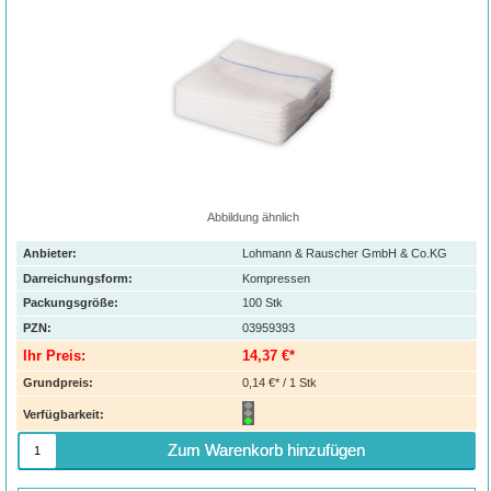
Abbildung ähnlich
Anbieter:
Lohmann & Rauscher GmbH & Co.KG
Darreichungsform:
Kompressen
Packungsgröße:
100
Stk
PZN
:
03959393
Ihr Preis:
14,37 €*
Grundpreis:
0,14 €* / 1 Stk
Verfügbarkeit:
Zum Warenkorb hinzufügen