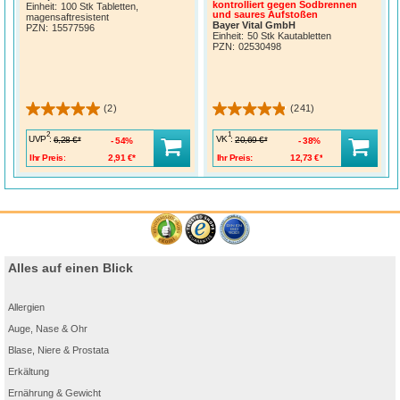
kontrolliert gegen Sodbrennen
Einheit:
100 Stk Tabletten,
und saures Aufstoßen
magensaftresistent
Bayer Vital GmbH
PZN
:
15577596
Einheit:
50 Stk Kautabletten
PZN
:
02530498
(2)
(241)
2
1
UVP
:
VK
:
6,28 €*
20,69 €*
54%
38%
Ihr Preis:
2,91 €*
Ihr Preis:
12,73 €*
Alles auf einen Blick
Allergien
Auge, Nase & Ohr
Blase, Niere & Prostata
Erkältung
Ernährung & Gewicht