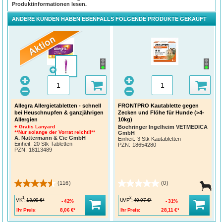
Produktinformationen lesen.
ANDERE KUNDEN HABEN EBENFALLS FOLGENDE PRODUKTE GEKAUFT
Allegra Allergietabletten - schnell
FRONTPRO Kautablette gegen
bei Heuschnupfen & ganzjährigen
Zecken und Flöhe für Hunde (>4-
Allergien
10kg)
+ Gratis Lanyard
Boehringer Ingelheim VETMEDICA
**Nur solange der Vorrat reicht!!**
GmbH
A. Nattermann & Cie GmbH
Einheit:
3 Stk Kautabletten
Einheit:
20 Stk Tabletten
PZN
:
18654280
PZN
:
18113489
(116)
(0)
1
2
VK
:
UVP
:
13,99 €*
40,97 €*
42%
31%
Ihr Preis:
8,06 €*
Ihr Preis:
28,11 €*