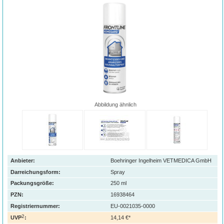
Abbildung ähnlich
Anbieter:
Boehringer Ingelheim VETMEDICA GmbH
Darreichungsform:
Spray
Packungsgröße:
250
ml
PZN
:
16938464
Registriernummer:
EU-0021035-0000
2
UVP
:
14,14 €*