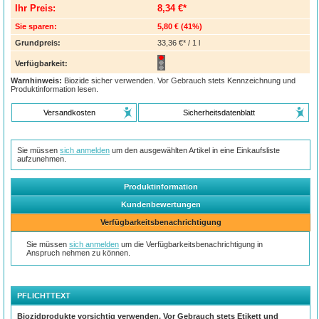
Ihr Preis:
8,34 €*
Sie sparen:
5,80 €
(
41%
)
Grundpreis:
33,36 €* / 1 l
Verfügbarkeit:
Warnhinweis:
Biozide sicher verwenden. Vor Gebrauch stets Kennzeichnung und
Produktinformation lesen.
Versandkosten
Sicherheitsdatenblatt
Sie müssen
sich anmelden
um den ausgewählten Artikel in eine Einkaufsliste
aufzunehmen.
Produktinformation
Kundenbewertungen
Verfügbarkeitsbenachrichtigung
Sie müssen
sich anmelden
um die Verfügbarkeitsbenachrichtigung in
Anspruch nehmen zu können.
PFLICHTTEXT
Biozidprodukte vorsichtig verwenden. Vor Gebrauch stets Etikett und