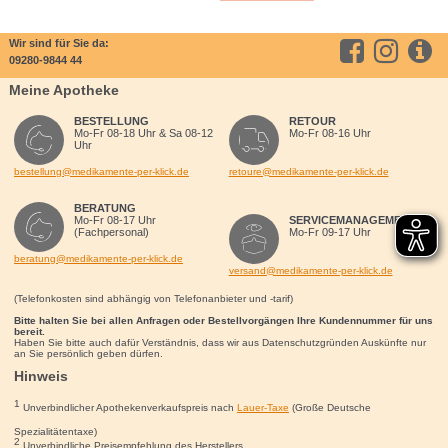
Wir sind für Sie da:
09280-9844 44
Meine Apotheke
BESTELLUNG
RETOUR
Mo-Fr 08-18 Uhr & Sa 08-12
Mo-Fr 08-16 Uhr
Uhr
bestellung@medikamente-per-klick.de
retoure@medikamente-per-klick.de
BERATUNG
Mo-Fr 08-17 Uhr
SERVICEMANAGEMENT
(Fachpersonal)
Mo-Fr 09-17 Uhr
beratung@medikamente-per-klick.de
versand@medikamente-per-klick.de
(Telefonkosten sind abhängig von Telefonanbieter und -tarif)
Bitte halten Sie bei allen Anfragen oder Bestellvorgängen Ihre Kundennummer für uns
bereit.
Haben Sie bitte auch dafür Verständnis, dass wir aus Datenschutzgründen Auskünfte nur
an Sie persönlich geben dürfen.
Hinweis
1
Unverbindlicher Apothekenverkaufspreis nach
Lauer-Taxe
(Große Deutsche
Spezialitätentaxe)
2
Unverbindliche Preisempfehlung des Herstellers