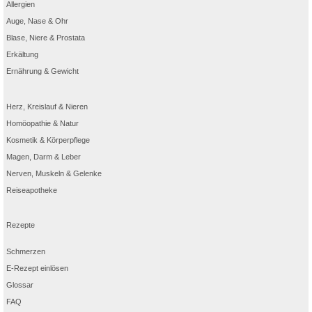
House; 2017. DocPO27 – 529.
Allergien
3
Kyle K., Holly M., Lindsay B. et al.: Micronutrient Absorption and Related Outcomes
in People with Inflammatory Bowel Disease: A Review, Nutrients, 2019; 11(6):1388.
Auge, Nase & Ohr
4
Hwang C., Ross V., Mahadevan U.: Micronutrient deficiencies in inflammatory bowel
Blase, Niere & Prostata
disease: from A to zinc, Inflamm Bowel Dis, 2012; 18(10):1961 – 81.
5
Ratajczak et al.: Does Folic Acid Protect Patients with Inflammatory Bowel Disease
Erkältung
from Complications? Nutrients. 2021; 13(11):4036.
6
Mayo Clinic. Micronutrient deficiencies common at time of celiac disease diagnosis.
Ernährung & Gewicht
ScienceDaily 2019.
Herz, Kreislauf & Nieren
Homöopathie & Natur
Kosmetik & Körperpflege
Magen, Darm & Leber
Nerven, Muskeln & Gelenke
Reiseapotheke
Rezepte
Schmerzen
E-Rezept einlösen
Glossar
FAQ