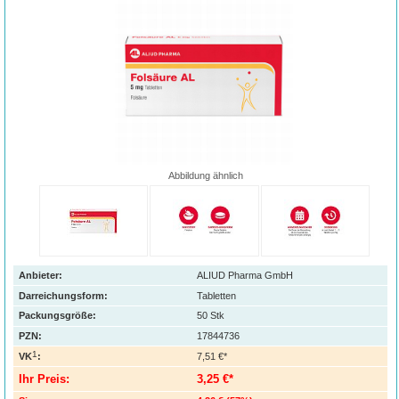
Abbildung ähnlich
Anbieter:
ALIUD Pharma GmbH
Darreichungsform:
Tabletten
Packungsgröße:
50
Stk
PZN
:
17844736
1
VK
:
7,51 €*
Ihr Preis:
3,25 €*