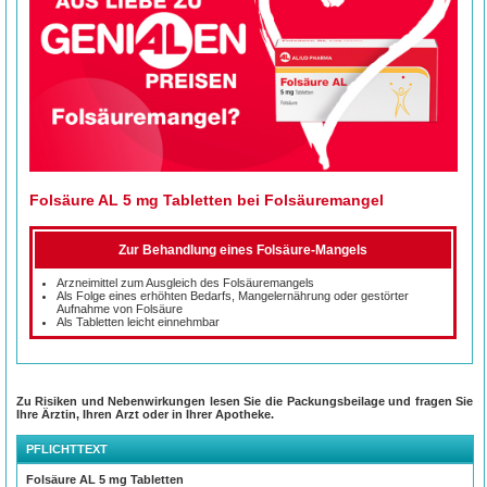
Folsäure AL 5 mg Tabletten bei Folsäuremangel
Zur Behandlung eines Folsäure-Mangels
Arzneimittel zum Ausgleich des Folsäuremangels
Als Folge eines erhöhten Bedarfs, Mangelernährung oder gestörter
Aufnahme von Folsäure
Als Tabletten leicht einnehmbar
Unterstützung wichtiger Körperfunktionen
Zu Risiken und Nebenwirkungen lesen Sie die Packungsbeilage und fragen Sie
Ihre Ärztin, Ihren Arzt oder in Ihrer Apotheke.
Folsäure erfüllt als Baustein für unseren Stoffwechsel bedeutende Aufgaben.
Auch als Vitamin B
oder Vitamin B
bekannt, ist Folsäure mitunter an der
9
11
PFLICHTTEXT
Zellteilung, Wachstumsvorgängen und der Bildung roter Blutkörperchen beteiligt.
Ein Mangel des Vitamins ist in der europäischen Bevölkerung allgemein weiter
verbreitet als man denkt.
Folsäure AL 5 mg Tabletten