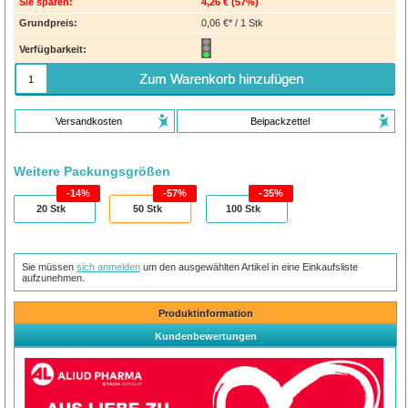
Sie sparen:
4,26 €
(
57%
)
Grundpreis:
0,06 €* / 1 Stk
Verfügbarkeit:
Zum Warenkorb hinzufügen
Versandkosten
Beipackzettel
Weitere Packungsgrößen
14%
57%
35%
20
Stk
50
Stk
100
Stk
Sie müssen
sich anmelden
um den ausgewählten Artikel in eine Einkaufsliste
aufzunehmen.
Produktinformation
Kundenbewertungen